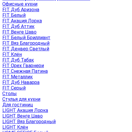
Офисные кухни
FIT Дуб Аризона
FIT Белый
FIT Акация Лорка
FIT Дуб Аттик
FIT Венге Цаво
FIT Белый Бриллиант
FIT Вяз Благородный
FIT Денвер Светлый
FIT Клён
FIT Дуб Табак
FIT Орех Гварнери
FIT Снежная Патина
FIT Металлик
FIT Дуб Наварра
FIT Серый
Столы
Стулья для кухни
Для гостиниц
LIGHT Акация Лорка
LIGHT Венге Цаво
LIGHT Вяз Благородный
LIGHT Клён