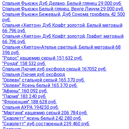
Спальня Фьюжн Дуб Делано, Белый глянец 29 000 руб.
Спальня Фьюжн Белый глянец, Венге Линум 29 000 руб.
Спальня Фьюжн Бежевый, Дуб Сонома трюфель 42 500
руб.
Спальня «Хилтон» Дуб Крафт золотой, Белый матовый
66 796 руб.
Спальня «Хилтон» Дуб Крафт золотой, Графит матовый
66 796 руб.
Спальня «Хилтон»Ателье светлый, Белый матовый 68
396 руб.
"Родос" кашемир серый 151 632 руб.
"Ронда" 158 532 руб.
Спальня Лючия дуб оксфорд серый 167052 руб.
Спальня Лючия дуб оксфорд
"Орлеан" стальной серый 165 370 руб.
"Орлеан" Ясень белый 165 370 руб.
"Афины" 160 092 руб.
"Парма" 183 240 руб.
"Флоренция" 188 628 руб.
Спальня АУРА 194250 руб.
"Мартина" кашемир серый 206 784 руб.
"Скарлетт" ясень белый 242 280 руб.
"Скарлетт" дуб состареный 239 460 руб.