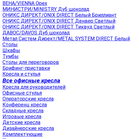
ВЕНА/VIENNA Орех
МИНИСТРИ/MINISTRY Дуб шоколад
ОНИКС ДИРЕКТ/ONIX DIRECT Белый Бриллиант
ОНИКС ДИРЕКТ/ONIX DIRECT Денвер Светлый
ОНИКС ДИРЕКТ/ONIX DIRECT Тиквуд Светлый
ДАВОС/DAVOS Дуб шоколад
Метал Систем Директ/METAL SYSTEM DIRECT Белый
Столы
Шкафы
Тумбы
Столы для переговоров
Брифинг-приставки
Кресла и стулья
Все офисные кресла
Кресла для руководителей
Офисные стулья
Операторские кресла
Конференц кресла
Складные кресла
Игровые кресла
Детские кресла
Дизайнерские кресла
Комплектующие