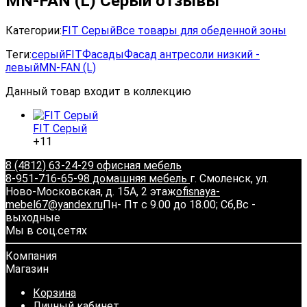
MN-FAN (L) Серый отзывы
Категории:
FIT Серый
Все товары для обеденной зоны
Теги:
серый
FIT
Фасады
Фасад антресоли низкий -
левый
MN-FAN (L)
Данный товар входит в коллекцию
FIT Серый
+11
8 (4812) 63-24-29 офисная мебель
8-951-716-65-98 домашняя мебель
г. Смоленск, ул.
Ново-Московская, д. 15А, 2 этаж
ofisnaya-
mebel67@yandex.ru
Пн- Пт с 9.00 до 18.00; Сб,Вс -
выходные
Мы в соц.сетях
Компания
Магазин
Корзина
Личный кабинет