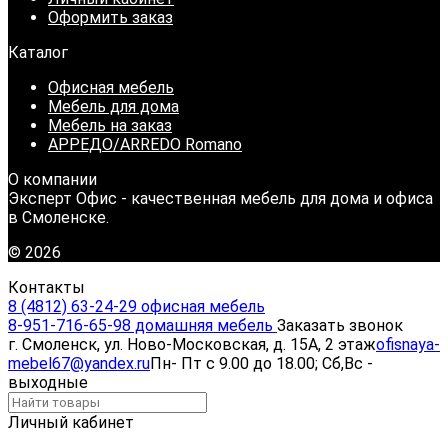
Оформить заказ
Каталог
Офисная мебель
Мебель для дома
Мебель на заказ
АРРЕДО/ARREDO Romano
О компании
Эксперт Офис - качественная мебель для дома и офиса
в Смоленске.
© 2026
Контакты
8 (4812) 63-24-29 офисная мебель
8-951-716-65-98 домашняя мебель
Заказать звонок
г. Смоленск, ул. Ново-Московская, д. 15А, 2 этаж
ofisnaya-
mebel67@yandex.ru
Пн- Пт с 9.00 до 18.00; Сб,Вс -
выходные
Личный кабинет