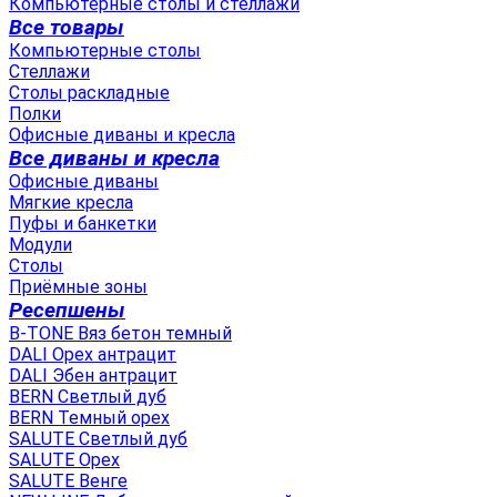
Компьютерные столы и стеллажи
Все товары
Компьютерные столы
Стеллажи
Столы раскладные
Полки
Офисные диваны и кресла
Все диваны и кресла
Офисные диваны
Мягкие кресла
Пуфы и банкетки
Модули
Столы
Приёмные зоны
Ресепшены
B-TONE Вяз бетон темный
DALI Орех антрацит
DALI Эбен антрацит
BERN Светлый дуб
BERN Темный орех
SALUTE Светлый дуб
SALUTE Орех
SALUTE Венге