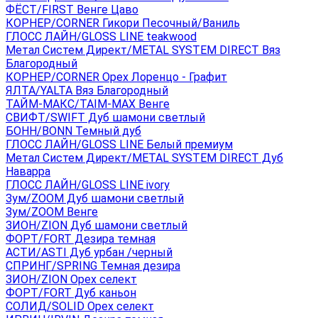
ФЁСТ/FIRST Венге Цаво
КОРНЕР/CORNER Гикори Песочный/Ваниль
ГЛОСС ЛАЙН/GLOSS LINE teakwood
Метал Систем Директ/METAL SYSTEM DIRECT Вяз
Благородный
КОРНЕР/CORNER Орех Лоренцо - Графит
ЯЛТА/YALTA Вяз Благородный
ТАЙМ-МАКС/TAIM-MAX Венге
СВИФТ/SWIFT Дуб шамони светлый
БОНН/BONN Темный дуб
ГЛОСС ЛАЙН/GLOSS LINE Белый премиум
Метал Систем Директ/METAL SYSTEM DIRECT Дуб
Наварра
ГЛОСС ЛАЙН/GLOSS LINE ivory
Зум/ZOOM Дуб шамони светлый
Зум/ZOOM Венге
ЗИОН/ZION Дуб шамони светлый
ФОРТ/FORT Дезира темная
АСТИ/ASTI Дуб урбан /черный
СПРИНГ/SPRING Темная дезира
ЗИОН/ZION Орех селект
ФОРТ/FORT Дуб каньон
СОЛИД/SOLID Орех селект