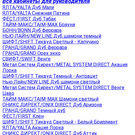
Все кабинеты для руководителя
ЯЛТА/YALTA Дуб Мали
ЯЛТА/YALTA Снежная Патина
ФЁСТ/FIRST Дуб Табак
ТАЙМ-МАКС/TAIM-MAX Брауни
БОНН/BONN Дуб феррара
НЬЮ ЛАЙН/NEW LINE Дуб шамони темный
ШИФТ/SHIFT Тиквуд Светлый - Капучино
ГРАНД/GRAND Дуб феррара
ГРАНД/GRAND Орех экко
СВИФТ/SWIFT Венге
Метал Систем Директ/METAL SYSTEM DIRECT Акация
Лорка
ШИФТ/SHIFT Тиквуд Темный - Антрацит
Нью Лайн/NEW LINE Дуб шамони светлый
Метал Систем Директ/METAL SYSTEM DIRECT Венге
Цаво
ТАЙМ-МАКС/TAIM-MAX Шамони светлый
ОНИКС ДИРЕКТ/ONIX DIRECT Дуб Аризона
ГРАНД/GRAND Темный дуб
ФЁСТ/FIRST Клён
ШИФТ/SHIFT Тиквуд Светлый - Белый Бриллиант
ЯЛТА/YALTA Акация Лорка
ОНИКС ДИРЕКТ/ONIX DIRECT Дуб Аттик