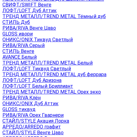
СВИФТ/SWIFT Венге
ЛОФТ/LOFT Дуб Аттик
ТРЕНД МЕТАЛЛ/TREND METAL Тёмный дуб
СТИЛЬ Дуб
РИВА/RIVA Венге Цаво
GLOSS ивори
ОНИКС/ONIX Тиквуд Светлый
РИВА/RIVA Серый
СТИЛЬ Венге
AVANСE Белый
ТРЕНД МЕТАЛЛ/TREND METAL Белый
ЛОФТ/LOFT Тиквуд Светлый
ТРЕНД МЕТАЛЛ/TREND METAL дуб феррара
ЛОФТ/LOFT Дуб Аризона
ЛОФТ/LOFT Белый Бриллиант
ТРЕНД МЕТАЛЛ/TREND METAL Орех экко
РИВА/RIVA Клён
ОНИКС/ONIX Дуб Аттик
GLOSS тиквуд
РИВА/RIVA Орех Гварнери
СТАЙЛ/STYLE Акация Лорка
АРРЕДО/ARREDO графит
СТАЙЛ/STYLE Венге Цаво