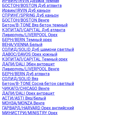
ИРВИН/IRVIN Дезира темная
БОСТОН/BOSTON Дуб атланта
Ирвин/IRVIN Дуб каньон
СПРИНГ/SPRING Дуб каньон
БОСТОН/BOSTON Венге
Бетон/B-TONE Вяз бетон темный
КЭПИТАЛ/CAPITAL Дуб атланта
Ливерпуль/LIVERPOOL Орех
БЕРН/BERN Темный орех
ВЕНА/VIENNA Белый
СОЛИД/SOLID Дуб шамони светлый
ДАВОС/DAVOS Орех южный
КЭПИТАЛ/CAPITAL Темный орех
ДАЛИ/DALI Эбен антрацит
Ливерпуль/LIVERPOOL Венге
БЕРН/BERN Дуб атланта
СОЛИД/SOLID Вяз
Бетон/B-TONE Сосна бетон светлый
ЧИКАГО/CHICAGO Венге
ДАЛИ/DALI Орех антрацит
АСТИ/ASTI Вяз/белый
МОНЗА/MONZA Венге
ГАРВАРД/HARVARD Орех английский
МИНИСТРИ/MINISTRY Орех