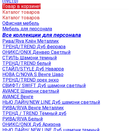
(пусто)
Товар в корзине!
Каталог товаров
Каталог товаров
Офисная мебель
Мебель для персонала
Все коллекции для персонала
Рива/Riva Клён Металлик
ТРЕНД/TREND Дуб феррара
ОНИКС/ONIX Денвер Светлый
СТИЛЬ Шамони темный
ТРЕНД/TREND белый
СТАЙЛ/STYLE Дуб Наварра
НОВА С/NOVA S Венге Цаво
ТРЕНД/TREND орех экко
СВИФТ/ SWIFT Дуб шамони светлый
AVANCE Шамони светлый
AVANCE Венге
НЬЮ ЛАЙН/NEW LINE Дуб шамони светлый
РИВА/RIVA Венге Металлик
TРЕНД / TREND Тёмный дуб
РИВА/RIVA Белый
ОНИКС/ONIX Дуб Аризона
НЬЮ ЛАЙН/ NEW LINE Дуб шамони темный