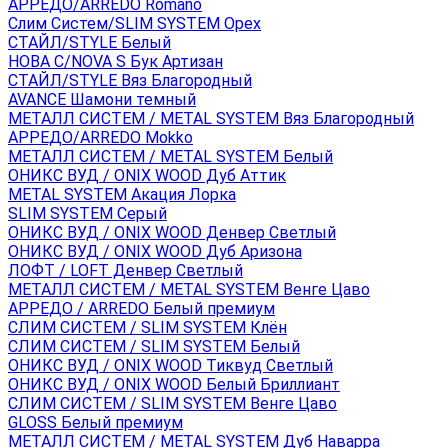
АРРЕДО/ARREDO Romano
Слим Систем/SLIM SYSTEM Орех
СТАЙЛ/STYLE Белый
НОВА С/NOVA S Бук Артизан
СТАЙЛ/STYLE Вяз Благородный
AVANCE Шамони темный
МЕТАЛЛ СИСТЕМ / METAL SYSTEM Вяз Благородный
АРРЕДО/ARREDO Mokko
МЕТАЛЛ СИСТЕМ / METAL SYSTEM Белый
ОНИКС ВУД / ONIX WOOD Дуб Аттик
METAL SYSTEM Акация Лорка
SLIM SYSTEM Серый
ОНИКС ВУД / ONIX WOOD Денвер Светлый
ОНИКС ВУД / ONIX WOOD Дуб Аризона
ЛОФТ / LOFT Денвер Светлый
МЕТАЛЛ СИСТЕМ / METAL SYSTEM Венге Цаво
АРРЕДО / ARREDO Белый премиум
СЛИМ СИСТЕМ / SLIM SYSTEM Клён
СЛИМ СИСТЕМ / SLIM SYSTEM Белый
ОНИКС ВУД / ONIX WOOD Тиквуд Светлый
ОНИКС ВУД / ONIX WOOD Белый Бриллиант
СЛИМ СИСТЕМ / SLIM SYSTEM Венге Цаво
GLOSS Белый премиум
МЕТАЛЛ СИСТЕМ / METAL SYSTEM Дуб Наварра