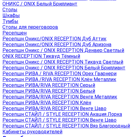
ОНИКС / ONIX Белый Бриллиант
Столы
Шкафы
Тумбы
Столы для переговоров
Ресепшен
Ресепшн Оникс/ONIX RECEPTION Дуб Аттик
Ресепшн Оникс/ONIX RECEPTION Дуб Аризона
Ресепшн Оникс / ONIX RECEPTION Денвер Светлый
ONIX RECEPTION Тиквуд Тёмный
Ресепшн Оникс / ONIX RECEPTION Тиквуд Светлый
Ресепшн Оникс / ONIX RECEPTION Белый Бриллиант
Ресепшн РИВА / RIVA RECEPTION Орех Гварнери
Ресепшн РИВА /RIVA RECEPTION Клён Металлик
Ресепшн РИВА/RIVA RECEPTION Серый
Ресепшн РИВА/RIVA RECEPTION Белый
Ресепшн РИВА/RIVA RECEPTION Венге Металлик
Ресепшн РИВА/RIVA RECEPTION Клён
Ресепшн РИВА/RIVA RECEPTION Венге Цаво
Ресепшн СТАЙЛ / STYLE RECEPTION Акация Лорка
Ресепшн СТАЙЛ / STYLE RECEPTION Венге Цаво
Ресепшн СТАЙЛ / STYLE RECEPTION Вяз Благородный
Кабинеты руководителей