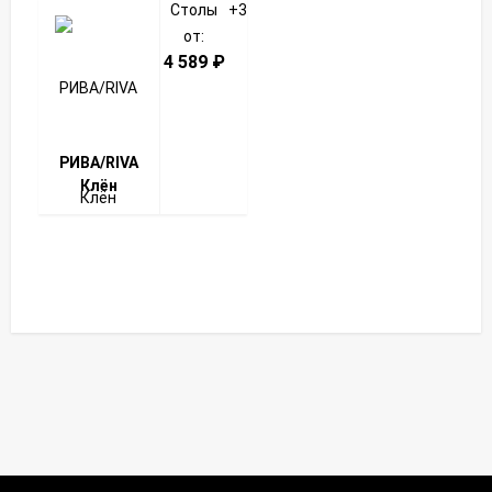
Столы
+3
от:
4 589
₽
РИВА/RIVA
Клён