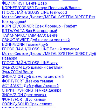
ФЁСТ/FIRST Венге Цаво
КОРНЕР/CORNER Гикори Песочный/Ваниль
ГЛОСС ЛАЙН/GLOSS LINE teakwood
Метал Систем Директ/METAL SYSTEM DIRECT Вяз
Благородный
КОРНЕР/CORNER Орех Лоренцо - Графит
ЯЛТА/YALTA Вяз Благородный
ТАЙМ-МАКС/TAIM-MAX Венге
СВИФТ/SWIFT Дуб шамони светлый
БОНН/BONN Темный дуб
ГЛОСС ЛАЙН/GLOSS LINE Белый премиум
Метал Систем Директ/METAL SYSTEM DIRECT Дуб
Наварра
ГЛОСС ЛАЙН/GLOSS LINE ivory
Зум/ZOOM Дуб шамони светлый
Зум/ZOOM Венге
ЗИОН/ZION Дуб шамони светлый
ФОРТ/FORT Дезира темная
АСТИ/ASTI Дуб урбан /черный
СПРИНГ/SPRING Темная дезира
ЗИОН/ZION Орех селект
ФОРТ/FORT Дуб каньон
СОЛИД/SOLID Орех селект