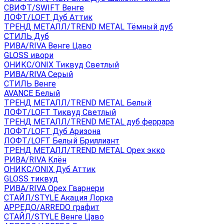
СВИФТ/SWIFT Венге
ЛОФТ/LOFT Дуб Аттик
ТРЕНД МЕТАЛЛ/TREND METAL Тёмный дуб
СТИЛЬ Дуб
РИВА/RIVA Венге Цаво
GLOSS ивори
ОНИКС/ONIX Тиквуд Светлый
РИВА/RIVA Серый
СТИЛЬ Венге
AVANСE Белый
ТРЕНД МЕТАЛЛ/TREND METAL Белый
ЛОФТ/LOFT Тиквуд Светлый
ТРЕНД МЕТАЛЛ/TREND METAL дуб феррара
ЛОФТ/LOFT Дуб Аризона
ЛОФТ/LOFT Белый Бриллиант
ТРЕНД МЕТАЛЛ/TREND METAL Орех экко
РИВА/RIVA Клён
ОНИКС/ONIX Дуб Аттик
GLOSS тиквуд
РИВА/RIVA Орех Гварнери
СТАЙЛ/STYLE Акация Лорка
АРРЕДО/ARREDO графит
СТАЙЛ/STYLE Венге Цаво