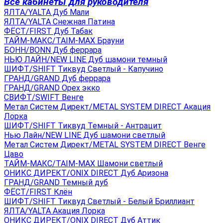
Все кабинеты для руководителя
ЯЛТА/YALTA Дуб Мали
ЯЛТА/YALTA Снежная Патина
ФЁСТ/FIRST Дуб Табак
ТАЙМ-МАКС/TAIM-MAX Брауни
БОНН/BONN Дуб феррара
НЬЮ ЛАЙН/NEW LINE Дуб шамони темный
ШИФТ/SHIFT Тиквуд Светлый - Капучино
ГРАНД/GRAND Дуб феррара
ГРАНД/GRAND Орех экко
СВИФТ/SWIFT Венге
Метал Систем Директ/METAL SYSTEM DIRECT Акация
Лорка
ШИФТ/SHIFT Тиквуд Темный - Антрацит
Нью Лайн/NEW LINE Дуб шамони светлый
Метал Систем Директ/METAL SYSTEM DIRECT Венге
Цаво
ТАЙМ-МАКС/TAIM-MAX Шамони светлый
ОНИКС ДИРЕКТ/ONIX DIRECT Дуб Аризона
ГРАНД/GRAND Темный дуб
ФЁСТ/FIRST Клён
ШИФТ/SHIFT Тиквуд Светлый - Белый Бриллиант
ЯЛТА/YALTA Акация Лорка
ОНИКС ДИРЕКТ/ONIX DIRECT Дуб Аттик