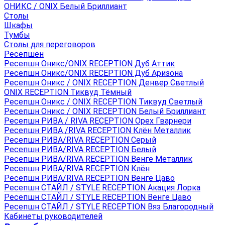
ОНИКС / ONIX Белый Бриллиант
Столы
Шкафы
Тумбы
Столы для переговоров
Ресепшен
Ресепшн Оникс/ONIX RECEPTION Дуб Аттик
Ресепшн Оникс/ONIX RECEPTION Дуб Аризона
Ресепшн Оникс / ONIX RECEPTION Денвер Светлый
ONIX RECEPTION Тиквуд Тёмный
Ресепшн Оникс / ONIX RECEPTION Тиквуд Светлый
Ресепшн Оникс / ONIX RECEPTION Белый Бриллиант
Ресепшн РИВА / RIVA RECEPTION Орех Гварнери
Ресепшн РИВА /RIVA RECEPTION Клён Металлик
Ресепшн РИВА/RIVA RECEPTION Серый
Ресепшн РИВА/RIVA RECEPTION Белый
Ресепшн РИВА/RIVA RECEPTION Венге Металлик
Ресепшн РИВА/RIVA RECEPTION Клён
Ресепшн РИВА/RIVA RECEPTION Венге Цаво
Ресепшн СТАЙЛ / STYLE RECEPTION Акация Лорка
Ресепшн СТАЙЛ / STYLE RECEPTION Венге Цаво
Ресепшн СТАЙЛ / STYLE RECEPTION Вяз Благородный
Кабинеты руководителей