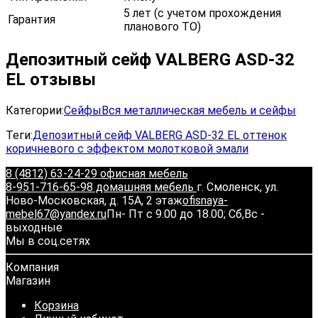
5 лет (с учетом прохождения
Гарантия
планового ТО)
Депозитный сейф VALBERG ASD-32
EL отзывы
Категории:
Сейфы
Вся металлическая мебель и сейфы
Теги:
Депозитный сейф VALBERG ASD-32 EL оттенок
коричневого с эффектом молотковой эмали
8 (4812) 63-24-29 офисная мебель
8-951-716-65-98 домашняя мебель
г. Смоленск, ул.
Ново-Московская, д. 15А, 2 этаж
ofisnaya-
mebel67@yandex.ru
Пн- Пт с 9.00 до 18.00; Сб,Вс -
выходные
Мы в соц.сетях
Компания
Магазин
Корзина