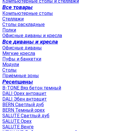
Компьютерные столы и стеллажи
Все товары
Компьютерные столы
Стеллажи
Столы раскладные
Полки
Офисные диваны и кресла
Все диваны и кресла
Офисные диваны
Мягкие кресла
Пуфы и банкетки
Модули
Столы
Приёмные зоны
Ресепшены
B-TONE Вяз бетон темный
DALI Орех антрацит
DALI Эбен антрацит
BERN Светлый дуб
BERN Темный орех
SALUTE Светлый дуб
SALUTE Орех
SALUTE Венге