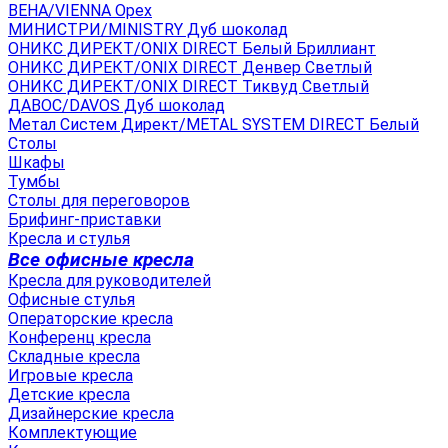
ВЕНА/VIENNA Орех
МИНИСТРИ/MINISTRY Дуб шоколад
ОНИКС ДИРЕКТ/ONIX DIRECT Белый Бриллиант
ОНИКС ДИРЕКТ/ONIX DIRECT Денвер Светлый
ОНИКС ДИРЕКТ/ONIX DIRECT Тиквуд Светлый
ДАВОС/DAVOS Дуб шоколад
Метал Систем Директ/METAL SYSTEM DIRECT Белый
Столы
Шкафы
Тумбы
Столы для переговоров
Брифинг-приставки
Кресла и стулья
Все офисные кресла
Кресла для руководителей
Офисные стулья
Операторские кресла
Конференц кресла
Складные кресла
Игровые кресла
Детские кресла
Дизайнерские кресла
Комплектующие