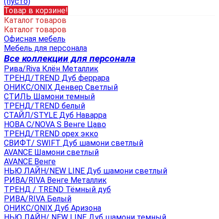
(пусто)
Товар в корзине!
Каталог товаров
Каталог товаров
Офисная мебель
Мебель для персонала
Все коллекции для персонала
Рива/Riva Клён Металлик
ТРЕНД/TREND Дуб феррара
ОНИКС/ONIX Денвер Светлый
СТИЛЬ Шамони темный
ТРЕНД/TREND белый
СТАЙЛ/STYLE Дуб Наварра
НОВА С/NOVA S Венге Цаво
ТРЕНД/TREND орех экко
СВИФТ/ SWIFT Дуб шамони светлый
AVANCE Шамони светлый
AVANCE Венге
НЬЮ ЛАЙН/NEW LINE Дуб шамони светлый
РИВА/RIVA Венге Металлик
TРЕНД / TREND Тёмный дуб
РИВА/RIVA Белый
ОНИКС/ONIX Дуб Аризона
НЬЮ ЛАЙН/ NEW LINE Дуб шамони темный