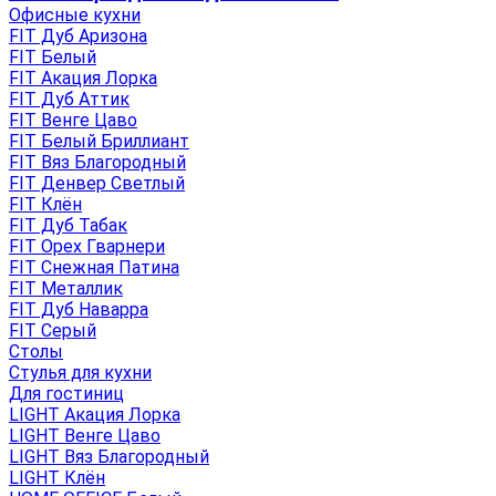
Офисные кухни
FIT Дуб Аризона
FIT Белый
FIT Акация Лорка
FIT Дуб Аттик
FIT Венге Цаво
FIT Белый Бриллиант
FIT Вяз Благородный
FIT Денвер Светлый
FIT Клён
FIT Дуб Табак
FIT Орех Гварнери
FIT Снежная Патина
FIT Металлик
FIT Дуб Наварра
FIT Серый
Столы
Стулья для кухни
Для гостиниц
LIGHT Акация Лорка
LIGHT Венге Цаво
LIGHT Вяз Благородный
LIGHT Клён