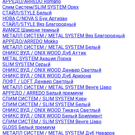
АРРЕДО/ARREDO Romano
Слим Систем/SLIM SYSTEM Орех
СТАЙЛ/STYLE Белый
НОВА С/NOVA S Бук Артизан
СТАЙЛ/STYLE Вяз Благородный
AVANCE Шамони темный
МЕТАЛЛ СИСТЕМ / METAL SYSTEM Вяз Благородный
АРРЕДО/ARREDO Mokko
МЕТАЛЛ СИСТЕМ / METAL SYSTEM Белый
ОНИКС ВУД / ONIX WOOD Дуб Аттик
METAL SYSTEM Акация Лорка
SLIM SYSTEM Серый
ОНИКС ВУД / ONIX WOOD Денвер Светлый
ОНИКС ВУД / ONIX WOOD Дуб Аризона
ЛОФТ / LOFT Денвер Светлый
МЕТАЛЛ СИСТЕМ / METAL SYSTEM Венге Цаво
АРРЕДО / ARREDO Белый премиум
СЛИМ СИСТЕМ / SLIM SYSTEM Клён
СЛИМ СИСТЕМ / SLIM SYSTEM Белый
ОНИКС ВУД / ONIX WOOD Тиквуд Светлый
ОНИКС ВУД / ONIX WOOD Белый Бриллиант
СЛИМ СИСТЕМ / SLIM SYSTEM Венге Цаво
GLOSS Белый премиум
МЕТАЛЛ СИСТЕМ / METAL SYSTEM Дуб Наварра