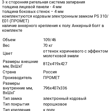
3-х сторонняя ригельная система запирания
толщина лицевой панели - 4 мм
толщина боковых стенок – 4 мм
комплектуются кодовым электронным замком PS 310/
Е01 (ПРОМЕТ)
наличие анкерного крепления к полу. Анкерный болт в
комплекте
Объем
109/46
Вес
70 кг
оттенок коричневого с эффектом
Цвет
молотковой эмали
Размеры внешние
812х419х427
мм, ВхШхГ
Страна
Россия
Производитель
ПРОМЕТ
Размеры
внутренние мм,
796х407х336
ВхШхГ
Тип замка
электронный кодовый
Тип покрытия
порошковое
Тип крепления
к полу