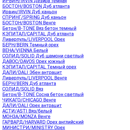
ИРВИН/IRVIN Дезира темная
БОСТОН/BOSTON Дуб атланта
Ирвин/IRVIN Дуб каньон
СПРИНГ/SPRING Дуб каньон
БОСТОН/BOSTON Венге
Бетон/B-TONE Вяз бетон темный
КЭПИТАЛ/CAPITAL Дуб атланта
Ливерпуль/LIVERPOOL Орех
БЕРН/BERN Темный орех
ВЕНА/VIENNA Белый
СОЛИД/SOLID Дуб шамони светлый
ДАВОС/DAVOS Орех южный
КЭПИТАЛ/CAPITAL Темный орех
ДАЛИ/DALI Эбен антрацит
Ливерпуль/LIVERPOOL Венге
БЕРН/BERN Дуб атланта
СОЛИД/SOLID Вяз
Бетон/B-TONE Сосна бетон светлый
ЧИКАГО/CHICAGO Венге
ДАЛИ/DALI Орех антрацит
АСТИ/ASTI Вяз/белый
МОНЗА/MONZA Венге
ГАРВАРД/HARVARD Орех английский
МИНИСТРИ/MINISTRY Орех