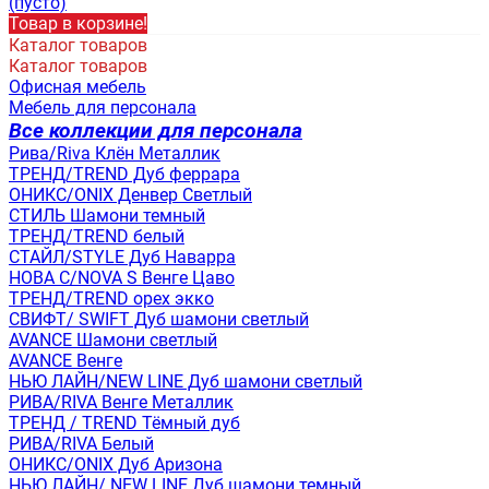
(пусто)
Товар в корзине!
Каталог товаров
Каталог товаров
Офисная мебель
Мебель для персонала
Все коллекции для персонала
Рива/Riva Клён Металлик
ТРЕНД/TREND Дуб феррара
ОНИКС/ONIX Денвер Светлый
СТИЛЬ Шамони темный
ТРЕНД/TREND белый
СТАЙЛ/STYLE Дуб Наварра
НОВА С/NOVA S Венге Цаво
ТРЕНД/TREND орех экко
СВИФТ/ SWIFT Дуб шамони светлый
AVANCE Шамони светлый
AVANCE Венге
НЬЮ ЛАЙН/NEW LINE Дуб шамони светлый
РИВА/RIVA Венге Металлик
TРЕНД / TREND Тёмный дуб
РИВА/RIVA Белый
ОНИКС/ONIX Дуб Аризона
НЬЮ ЛАЙН/ NEW LINE Дуб шамони темный