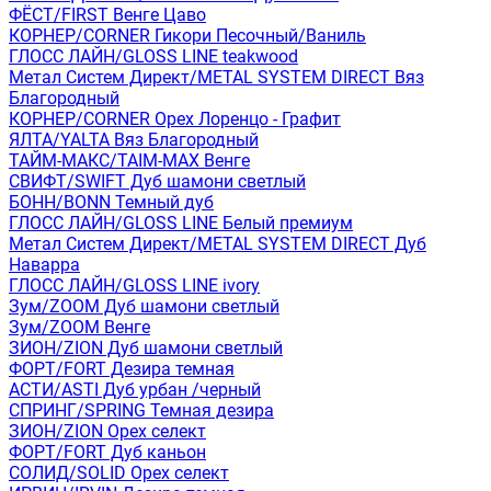
ФЁСТ/FIRST Венге Цаво
КОРНЕР/CORNER Гикори Песочный/Ваниль
ГЛОСС ЛАЙН/GLOSS LINE teakwood
Метал Систем Директ/METAL SYSTEM DIRECT Вяз
Благородный
КОРНЕР/CORNER Орех Лоренцо - Графит
ЯЛТА/YALTA Вяз Благородный
ТАЙМ-МАКС/TAIM-MAX Венге
СВИФТ/SWIFT Дуб шамони светлый
БОНН/BONN Темный дуб
ГЛОСС ЛАЙН/GLOSS LINE Белый премиум
Метал Систем Директ/METAL SYSTEM DIRECT Дуб
Наварра
ГЛОСС ЛАЙН/GLOSS LINE ivory
Зум/ZOOM Дуб шамони светлый
Зум/ZOOM Венге
ЗИОН/ZION Дуб шамони светлый
ФОРТ/FORT Дезира темная
АСТИ/ASTI Дуб урбан /черный
СПРИНГ/SPRING Темная дезира
ЗИОН/ZION Орех селект
ФОРТ/FORT Дуб каньон
СОЛИД/SOLID Орех селект