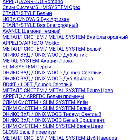
АРРЕДО/ARREDO Romano
Слим Систем/SLIM SYSTEM Орех
СТАЙЛ/STYLE Белый
НОВА С/NOVA S Бук Артизан
СТАЙЛ/STYLE Вяз Благородный
AVANCE Шамони темный
МЕТАЛЛ СИСТЕМ / METAL SYSTEM Вяз Благородный
АРРЕДО/ARREDO Mokko
МЕТАЛЛ СИСТЕМ / METAL SYSTEM Белый
ОНИКС ВУД / ONIX WOOD Дуб Аттик
METAL SYSTEM Акация Лорка
SLIM SYSTEM Серый
ОНИКС ВУД / ONIX WOOD Денвер Светлый
ОНИКС ВУД / ONIX WOOD Дуб Аризона
ЛОФТ / LOFT Денвер Светлый
МЕТАЛЛ СИСТЕМ / METAL SYSTEM Венге Цаво
АРРЕДО / ARREDO Белый премиум
СЛИМ СИСТЕМ / SLIM SYSTEM Клён
СЛИМ СИСТЕМ / SLIM SYSTEM Белый
ОНИКС ВУД / ONIX WOOD Тиквуд Светлый
ОНИКС ВУД / ONIX WOOD Белый Бриллиант
СЛИМ СИСТЕМ / SLIM SYSTEM Венге Цаво
GLOSS Белый премиум
МЕТАЛЛ СИСТЕМ / METAL SYSTEM Дуб Наварра