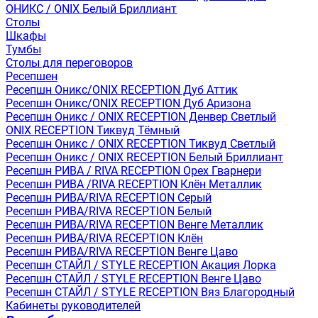
ОНИКС / ONIX Белый Бриллиант
Столы
Шкафы
Тумбы
Столы для переговоров
Ресепшен
Ресепшн Оникс/ONIX RECEPTION Дуб Аттик
Ресепшн Оникс/ONIX RECEPTION Дуб Аризона
Ресепшн Оникс / ONIX RECEPTION Денвер Светлый
ONIX RECEPTION Тиквуд Тёмный
Ресепшн Оникс / ONIX RECEPTION Тиквуд Светлый
Ресепшн Оникс / ONIX RECEPTION Белый Бриллиант
Ресепшн РИВА / RIVA RECEPTION Орех Гварнери
Ресепшн РИВА /RIVA RECEPTION Клён Металлик
Ресепшн РИВА/RIVA RECEPTION Серый
Ресепшн РИВА/RIVA RECEPTION Белый
Ресепшн РИВА/RIVA RECEPTION Венге Металлик
Ресепшн РИВА/RIVA RECEPTION Клён
Ресепшн РИВА/RIVA RECEPTION Венге Цаво
Ресепшн СТАЙЛ / STYLE RECEPTION Акация Лорка
Ресепшн СТАЙЛ / STYLE RECEPTION Венге Цаво
Ресепшн СТАЙЛ / STYLE RECEPTION Вяз Благородный
Кабинеты руководителей