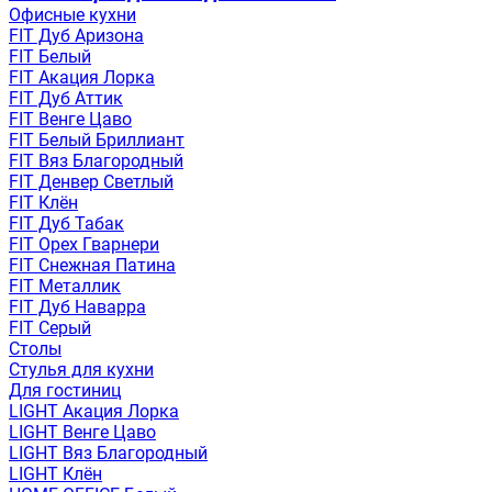
Офисные кухни
FIT Дуб Аризона
FIT Белый
FIT Акация Лорка
FIT Дуб Аттик
FIT Венге Цаво
FIT Белый Бриллиант
FIT Вяз Благородный
FIT Денвер Светлый
FIT Клён
FIT Дуб Табак
FIT Орех Гварнери
FIT Снежная Патина
FIT Металлик
FIT Дуб Наварра
FIT Серый
Столы
Стулья для кухни
Для гостиниц
LIGHT Акация Лорка
LIGHT Венге Цаво
LIGHT Вяз Благородный
LIGHT Клён