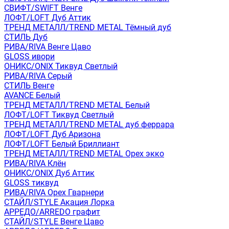
СВИФТ/SWIFT Венге
ЛОФТ/LOFT Дуб Аттик
ТРЕНД МЕТАЛЛ/TREND METAL Тёмный дуб
СТИЛЬ Дуб
РИВА/RIVA Венге Цаво
GLOSS ивори
ОНИКС/ONIX Тиквуд Светлый
РИВА/RIVA Серый
СТИЛЬ Венге
AVANСE Белый
ТРЕНД МЕТАЛЛ/TREND METAL Белый
ЛОФТ/LOFT Тиквуд Светлый
ТРЕНД МЕТАЛЛ/TREND METAL дуб феррара
ЛОФТ/LOFT Дуб Аризона
ЛОФТ/LOFT Белый Бриллиант
ТРЕНД МЕТАЛЛ/TREND METAL Орех экко
РИВА/RIVA Клён
ОНИКС/ONIX Дуб Аттик
GLOSS тиквуд
РИВА/RIVA Орех Гварнери
СТАЙЛ/STYLE Акация Лорка
АРРЕДО/ARREDO графит
СТАЙЛ/STYLE Венге Цаво