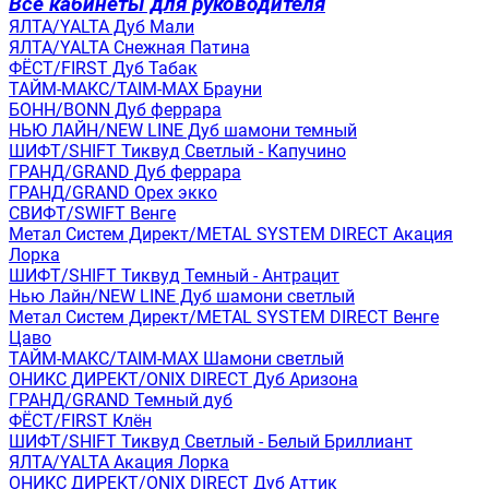
Все кабинеты для руководителя
ЯЛТА/YALTA Дуб Мали
ЯЛТА/YALTA Снежная Патина
ФЁСТ/FIRST Дуб Табак
ТАЙМ-МАКС/TAIM-MAX Брауни
БОНН/BONN Дуб феррара
НЬЮ ЛАЙН/NEW LINE Дуб шамони темный
ШИФТ/SHIFT Тиквуд Светлый - Капучино
ГРАНД/GRAND Дуб феррара
ГРАНД/GRAND Орех экко
СВИФТ/SWIFT Венге
Метал Систем Директ/METAL SYSTEM DIRECT Акация
Лорка
ШИФТ/SHIFT Тиквуд Темный - Антрацит
Нью Лайн/NEW LINE Дуб шамони светлый
Метал Систем Директ/METAL SYSTEM DIRECT Венге
Цаво
ТАЙМ-МАКС/TAIM-MAX Шамони светлый
ОНИКС ДИРЕКТ/ONIX DIRECT Дуб Аризона
ГРАНД/GRAND Темный дуб
ФЁСТ/FIRST Клён
ШИФТ/SHIFT Тиквуд Светлый - Белый Бриллиант
ЯЛТА/YALTA Акация Лорка
ОНИКС ДИРЕКТ/ONIX DIRECT Дуб Аттик