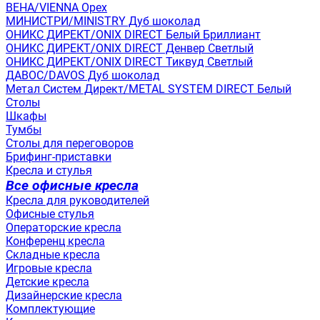
ВЕНА/VIENNA Орех
МИНИСТРИ/MINISTRY Дуб шоколад
ОНИКС ДИРЕКТ/ONIX DIRECT Белый Бриллиант
ОНИКС ДИРЕКТ/ONIX DIRECT Денвер Светлый
ОНИКС ДИРЕКТ/ONIX DIRECT Тиквуд Светлый
ДАВОС/DAVOS Дуб шоколад
Метал Систем Директ/METAL SYSTEM DIRECT Белый
Столы
Шкафы
Тумбы
Столы для переговоров
Брифинг-приставки
Кресла и стулья
Все офисные кресла
Кресла для руководителей
Офисные стулья
Операторские кресла
Конференц кресла
Складные кресла
Игровые кресла
Детские кресла
Дизайнерские кресла
Комплектующие