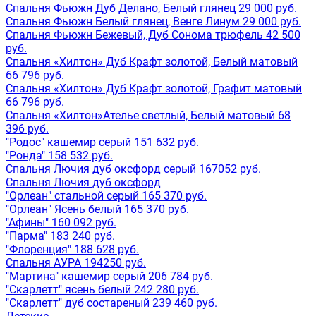
Спальня Фьюжн Дуб Делано, Белый глянец 29 000 руб.
Спальня Фьюжн Белый глянец, Венге Линум 29 000 руб.
Спальня Фьюжн Бежевый, Дуб Сонома трюфель 42 500
руб.
Спальня «Хилтон» Дуб Крафт золотой, Белый матовый
66 796 руб.
Спальня «Хилтон» Дуб Крафт золотой, Графит матовый
66 796 руб.
Спальня «Хилтон»Ателье светлый, Белый матовый 68
396 руб.
"Родос" кашемир серый 151 632 руб.
"Ронда" 158 532 руб.
Спальня Лючия дуб оксфорд серый 167052 руб.
Спальня Лючия дуб оксфорд
"Орлеан" стальной серый 165 370 руб.
"Орлеан" Ясень белый 165 370 руб.
"Афины" 160 092 руб.
"Парма" 183 240 руб.
"Флоренция" 188 628 руб.
Спальня АУРА 194250 руб.
"Мартина" кашемир серый 206 784 руб.
"Скарлетт" ясень белый 242 280 руб.
"Скарлетт" дуб состареный 239 460 руб.