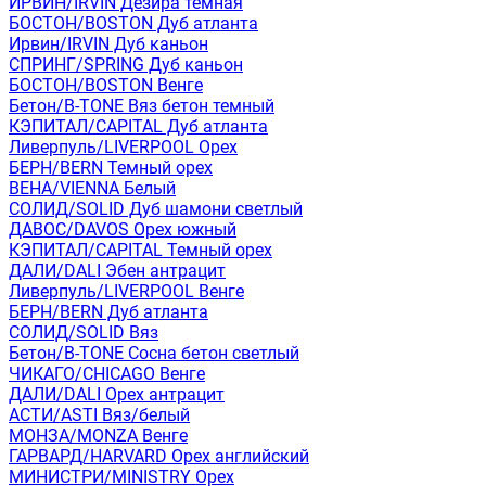
ИРВИН/IRVIN Дезира темная
БОСТОН/BOSTON Дуб атланта
Ирвин/IRVIN Дуб каньон
СПРИНГ/SPRING Дуб каньон
БОСТОН/BOSTON Венге
Бетон/B-TONE Вяз бетон темный
КЭПИТАЛ/CAPITAL Дуб атланта
Ливерпуль/LIVERPOOL Орех
БЕРН/BERN Темный орех
ВЕНА/VIENNA Белый
СОЛИД/SOLID Дуб шамони светлый
ДАВОС/DAVOS Орех южный
КЭПИТАЛ/CAPITAL Темный орех
ДАЛИ/DALI Эбен антрацит
Ливерпуль/LIVERPOOL Венге
БЕРН/BERN Дуб атланта
СОЛИД/SOLID Вяз
Бетон/B-TONE Сосна бетон светлый
ЧИКАГО/CHICAGO Венге
ДАЛИ/DALI Орех антрацит
АСТИ/ASTI Вяз/белый
МОНЗА/MONZA Венге
ГАРВАРД/HARVARD Орех английский
МИНИСТРИ/MINISTRY Орех