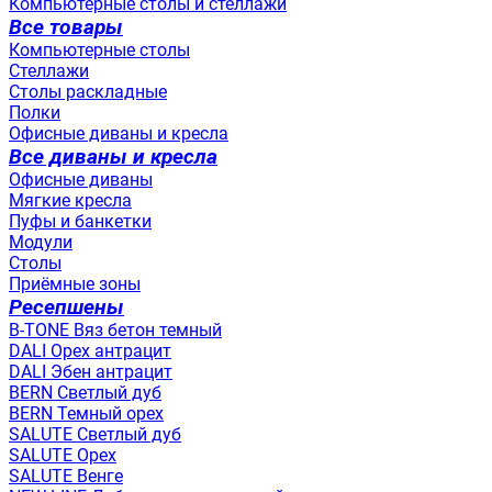
Компьютерные столы и стеллажи
Все товары
Компьютерные столы
Стеллажи
Столы раскладные
Полки
Офисные диваны и кресла
Все диваны и кресла
Офисные диваны
Мягкие кресла
Пуфы и банкетки
Модули
Столы
Приёмные зоны
Ресепшены
B-TONE Вяз бетон темный
DALI Орех антрацит
DALI Эбен антрацит
BERN Светлый дуб
BERN Темный орех
SALUTE Светлый дуб
SALUTE Орех
SALUTE Венге