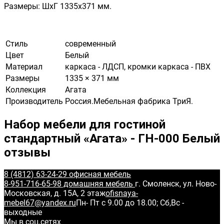
Размеры: ШхГ 1335х371 мм.
Стиль
современный
Цвет
Белый
Материал
каркаса - ЛДСП, кромки каркаса - ПВХ
Размеры
1335 × 371 мм
Коллекция
Агата
Производитель
Россия.Мебельная фабрика ТриЯ.
Набор мебели для гостиной
стандартный «Агата» - ГН-000 Белый
отзывы
8 (4812) 63-24-29 офисная мебель
8-951-716-65-98 домашняя мебель
г. Смоленск, ул. Ново-
Московская, д. 15А, 2 этаж
ofisnaya-
mebel67@yandex.ru
Пн- Пт с 9.00 до 18.00; Сб,Вс -
выходные
Мы в соц.сетях