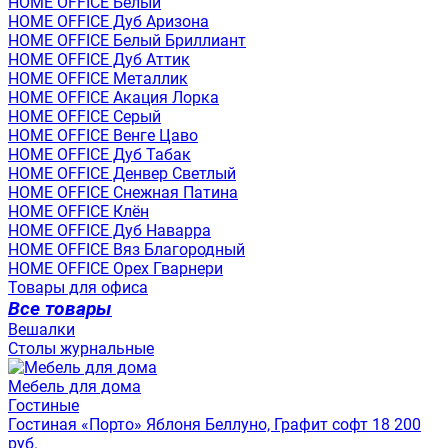
HOME OFFICE Белый
HOME OFFICE Дуб Аризона
HOME OFFICE Белый Бриллиант
HOME OFFICE Дуб Аттик
HOME OFFICE Металлик
HOME OFFICE Акация Лорка
HOME OFFICE Серый
HOME OFFICE Венге Цаво
HOME OFFICE Дуб Табак
HOME OFFICE Денвер Светлый
HOME OFFICE Снежная Патина
HOME OFFICE Клён
HOME OFFICE Дуб Наварра
HOME OFFICE Вяз Благородный
HOME OFFICE Орех Гварнери
Товары для офиса
Все товары
Вешалки
Столы журнальные
Мебель для дома
Гостиные
Гостиная «Порто» Яблоня Беллуно, Графит софт 18 200
руб.