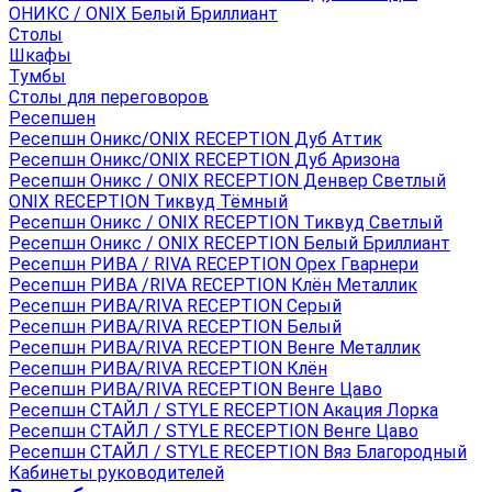
ОНИКС / ONIX Белый Бриллиант
Столы
Шкафы
Тумбы
Столы для переговоров
Ресепшен
Ресепшн Оникс/ONIX RECEPTION Дуб Аттик
Ресепшн Оникс/ONIX RECEPTION Дуб Аризона
Ресепшн Оникс / ONIX RECEPTION Денвер Светлый
ONIX RECEPTION Тиквуд Тёмный
Ресепшн Оникс / ONIX RECEPTION Тиквуд Светлый
Ресепшн Оникс / ONIX RECEPTION Белый Бриллиант
Ресепшн РИВА / RIVA RECEPTION Орех Гварнери
Ресепшн РИВА /RIVA RECEPTION Клён Металлик
Ресепшн РИВА/RIVA RECEPTION Серый
Ресепшн РИВА/RIVA RECEPTION Белый
Ресепшн РИВА/RIVA RECEPTION Венге Металлик
Ресепшн РИВА/RIVA RECEPTION Клён
Ресепшн РИВА/RIVA RECEPTION Венге Цаво
Ресепшн СТАЙЛ / STYLE RECEPTION Акация Лорка
Ресепшн СТАЙЛ / STYLE RECEPTION Венге Цаво
Ресепшн СТАЙЛ / STYLE RECEPTION Вяз Благородный
Кабинеты руководителей