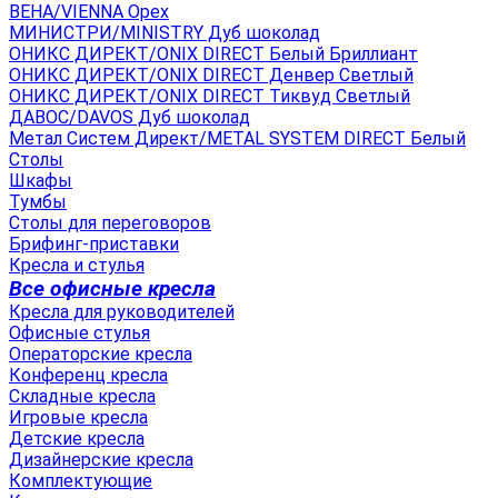
ВЕНА/VIENNA Орех
МИНИСТРИ/MINISTRY Дуб шоколад
ОНИКС ДИРЕКТ/ONIX DIRECT Белый Бриллиант
ОНИКС ДИРЕКТ/ONIX DIRECT Денвер Светлый
ОНИКС ДИРЕКТ/ONIX DIRECT Тиквуд Светлый
ДАВОС/DAVOS Дуб шоколад
Метал Систем Директ/METAL SYSTEM DIRECT Белый
Столы
Шкафы
Тумбы
Столы для переговоров
Брифинг-приставки
Кресла и стулья
Все офисные кресла
Кресла для руководителей
Офисные стулья
Операторские кресла
Конференц кресла
Складные кресла
Игровые кресла
Детские кресла
Дизайнерские кресла
Комплектующие