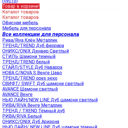
(пусто)
Товар в корзине!
Каталог товаров
Каталог товаров
Офисная мебель
Мебель для персонала
Все коллекции для персонала
Рива/Riva Клён Металлик
ТРЕНД/TREND Дуб феррара
ОНИКС/ONIX Денвер Светлый
СТИЛЬ Шамони темный
ТРЕНД/TREND белый
СТАЙЛ/STYLE Дуб Наварра
НОВА С/NOVA S Венге Цаво
ТРЕНД/TREND орех экко
СВИФТ/ SWIFT Дуб шамони светлый
AVANCE Шамони светлый
AVANCE Венге
НЬЮ ЛАЙН/NEW LINE Дуб шамони светлый
РИВА/RIVA Венге Металлик
TРЕНД / TREND Тёмный дуб
РИВА/RIVA Белый
ОНИКС/ONIX Дуб Аризона
НЬЮ ЛАЙН/ NEW LINE Дуб шамони темный