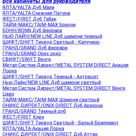
Все кабинеты для руководителя
ЯЛТА/YALTA Дуб Мали
ЯЛТА/YALTA Снежная Патина
ФЁСТ/FIRST Дуб Табак
ТАЙМ-МАКС/TAIM-MAX Брауни
БОНН/BONN Дуб феррара
НЬЮ ЛАЙН/NEW LINE Дуб шамони темный
ШИФТ/SHIFT Тиквуд Светлый - Капучино
ГРАНД/GRAND Дуб феррара
ГРАНД/GRAND Орех экко
СВИФТ/SWIFT Венге
Метал Систем Директ/METAL SYSTEM DIRECT Акация
Лорка
ШИФТ/SHIFT Тиквуд Темный - Антрацит
Нью Лайн/NEW LINE Дуб шамони светлый
Метал Систем Директ/METAL SYSTEM DIRECT Венге
Цаво
ТАЙМ-МАКС/TAIM-MAX Шамони светлый
ОНИКС ДИРЕКТ/ONIX DIRECT Дуб Аризона
ГРАНД/GRAND Темный дуб
ФЁСТ/FIRST Клён
ШИФТ/SHIFT Тиквуд Светлый - Белый Бриллиант
ЯЛТА/YALTA Акация Лорка
ОНИКС ДИРЕКТ/ONIX DIRECT Дуб Аттик