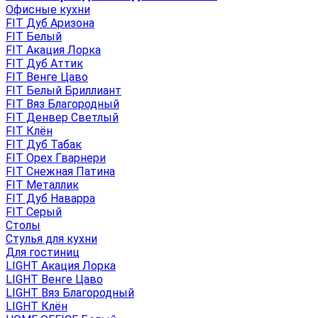
Офисные кухни
FIT Дуб Аризона
FIT Белый
FIT Акация Лорка
FIT Дуб Аттик
FIT Венге Цаво
FIT Белый Бриллиант
FIT Вяз Благородный
FIT Денвер Светлый
FIT Клён
FIT Дуб Табак
FIT Орех Гварнери
FIT Снежная Патина
FIT Металлик
FIT Дуб Наварра
FIT Серый
Столы
Стулья для кухни
Для гостиниц
LIGHT Акация Лорка
LIGHT Венге Цаво
LIGHT Вяз Благородный
LIGHT Клён