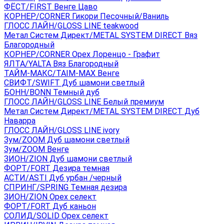
ФЁСТ/FIRST Венге Цаво
КОРНЕР/CORNER Гикори Песочный/Ваниль
ГЛОСС ЛАЙН/GLOSS LINE teakwood
Метал Систем Директ/METAL SYSTEM DIRECT Вяз
Благородный
КОРНЕР/CORNER Орех Лоренцо - Графит
ЯЛТА/YALTA Вяз Благородный
ТАЙМ-МАКС/TAIM-MAX Венге
СВИФТ/SWIFT Дуб шамони светлый
БОНН/BONN Темный дуб
ГЛОСС ЛАЙН/GLOSS LINE Белый премиум
Метал Систем Директ/METAL SYSTEM DIRECT Дуб
Наварра
ГЛОСС ЛАЙН/GLOSS LINE ivory
Зум/ZOOM Дуб шамони светлый
Зум/ZOOM Венге
ЗИОН/ZION Дуб шамони светлый
ФОРТ/FORT Дезира темная
АСТИ/ASTI Дуб урбан /черный
СПРИНГ/SPRING Темная дезира
ЗИОН/ZION Орех селект
ФОРТ/FORT Дуб каньон
СОЛИД/SOLID Орех селект