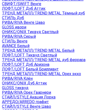
СВИФТ/SWIFT Венге
ЛОФТ/LOFT Дуб Аттик
ТРЕНД МЕТАЛЛ/TREND METAL Тёмный дуб
СТИЛЬ Дуб
РИВА/RIVA Венге Цаво
GLOSS ивори
ОНИКС/ONIX Тиквуд Светлый
РИВА/RIVA Серый
СТИЛЬ Венге
AVANСE Белый
ТРЕНД МЕТАЛЛ/TREND METAL Белый
ЛОФТ/LOFT Тиквуд Светлый
ТРЕНД МЕТАЛЛ/TREND METAL дуб феррара
ЛОФТ/LOFT Дуб Аризона
ЛОФТ/LOFT Белый Бриллиант
ТРЕНД МЕТАЛЛ/TREND METAL Орех экко
РИВА/RIVA Клён
ОНИКС/ONIX Дуб Аттик
GLOSS тиквуд
РИВА/RIVA Орех Гварнери
СТАЙЛ/STYLE Акация Лорка
АРРЕДО/ARREDO графит
СТАЙЛ/STYLE Венге Цаво