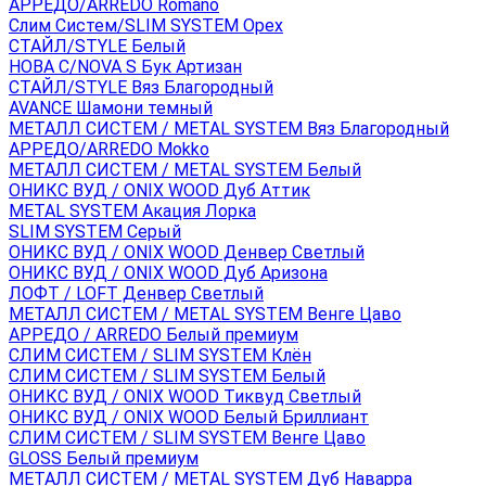
АРРЕДО/ARREDO Romano
Слим Систем/SLIM SYSTEM Орех
СТАЙЛ/STYLE Белый
НОВА С/NOVA S Бук Артизан
СТАЙЛ/STYLE Вяз Благородный
AVANCE Шамони темный
МЕТАЛЛ СИСТЕМ / METAL SYSTEM Вяз Благородный
АРРЕДО/ARREDO Mokko
МЕТАЛЛ СИСТЕМ / METAL SYSTEM Белый
ОНИКС ВУД / ONIX WOOD Дуб Аттик
METAL SYSTEM Акация Лорка
SLIM SYSTEM Серый
ОНИКС ВУД / ONIX WOOD Денвер Светлый
ОНИКС ВУД / ONIX WOOD Дуб Аризона
ЛОФТ / LOFT Денвер Светлый
МЕТАЛЛ СИСТЕМ / METAL SYSTEM Венге Цаво
АРРЕДО / ARREDO Белый премиум
СЛИМ СИСТЕМ / SLIM SYSTEM Клён
СЛИМ СИСТЕМ / SLIM SYSTEM Белый
ОНИКС ВУД / ONIX WOOD Тиквуд Светлый
ОНИКС ВУД / ONIX WOOD Белый Бриллиант
СЛИМ СИСТЕМ / SLIM SYSTEM Венге Цаво
GLOSS Белый премиум
МЕТАЛЛ СИСТЕМ / METAL SYSTEM Дуб Наварра