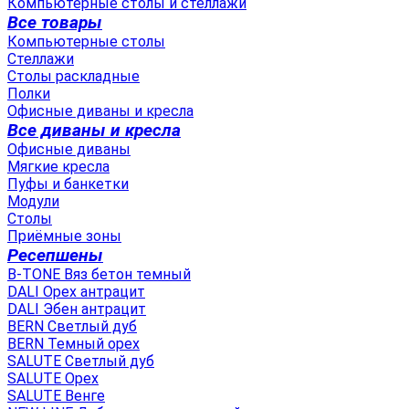
Компьютерные столы и стеллажи
Все товары
Компьютерные столы
Стеллажи
Столы раскладные
Полки
Офисные диваны и кресла
Все диваны и кресла
Офисные диваны
Мягкие кресла
Пуфы и банкетки
Модули
Столы
Приёмные зоны
Ресепшены
B-TONE Вяз бетон темный
DALI Орех антрацит
DALI Эбен антрацит
BERN Светлый дуб
BERN Темный орех
SALUTE Светлый дуб
SALUTE Орех
SALUTE Венге