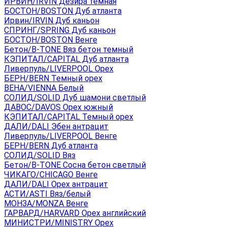
ИРВИН/IRVIN Дезира темная
БОСТОН/BOSTON Дуб атланта
Ирвин/IRVIN Дуб каньон
СПРИНГ/SPRING Дуб каньон
БОСТОН/BOSTON Венге
Бетон/B-TONE Вяз бетон темный
КЭПИТАЛ/CAPITAL Дуб атланта
Ливерпуль/LIVERPOOL Орех
БЕРН/BERN Темный орех
ВЕНА/VIENNA Белый
СОЛИД/SOLID Дуб шамони светлый
ДАВОС/DAVOS Орех южный
КЭПИТАЛ/CAPITAL Темный орех
ДАЛИ/DALI Эбен антрацит
Ливерпуль/LIVERPOOL Венге
БЕРН/BERN Дуб атланта
СОЛИД/SOLID Вяз
Бетон/B-TONE Сосна бетон светлый
ЧИКАГО/CHICAGO Венге
ДАЛИ/DALI Орех антрацит
АСТИ/ASTI Вяз/белый
МОНЗА/MONZA Венге
ГАРВАРД/HARVARD Орех английский
МИНИСТРИ/MINISTRY Орех