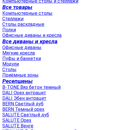
Компьютерные столы и стеллажи
Все товары
Компьютерные столы
Стеллажи
Столы раскладные
Полки
Офисные диваны и кресла
Все диваны и кресла
Офисные диваны
Мягкие кресла
Пуфы и банкетки
Модули
Столы
Приёмные зоны
Ресепшены
B-TONE Вяз бетон темный
DALI Орех антрацит
DALI Эбен антрацит
BERN Светлый дуб
BERN Темный орех
SALUTE Светлый дуб
SALUTE Орех
SALUTE Венге