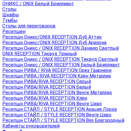
ОНИКС / ONIX Белый Бриллиант
Столы
Шкафы
Тумбы
Столы для переговоров
Ресепшен
Ресепшн Оникс/ONIX RECEPTION Дуб Аттик
Ресепшн Оникс/ONIX RECEPTION Дуб Аризона
Ресепшн Оникс / ONIX RECEPTION Денвер Светлый
ONIX RECEPTION Тиквуд Тёмный
Ресепшн Оникс / ONIX RECEPTION Тиквуд Светлый
Ресепшн Оникс / ONIX RECEPTION Белый Бриллиант
Ресепшн РИВА / RIVA RECEPTION Орех Гварнери
Ресепшн РИВА /RIVA RECEPTION Клён Металлик
Ресепшн РИВА/RIVA RECEPTION Серый
Ресепшн РИВА/RIVA RECEPTION Белый
Ресепшн РИВА/RIVA RECEPTION Венге Металлик
Ресепшн РИВА/RIVA RECEPTION Клён
Ресепшн РИВА/RIVA RECEPTION Венге Цаво
Ресепшн СТАЙЛ / STYLE RECEPTION Акация Лорка
Ресепшн СТАЙЛ / STYLE RECEPTION Венге Цаво
Ресепшн СТАЙЛ / STYLE RECEPTION Вяз Благородный
Кабинеты руководителей