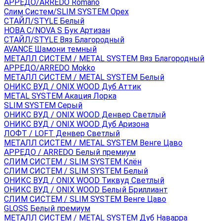
АРРЕДО/ARREDO Romano
Слим Систем/SLIM SYSTEM Орех
СТАЙЛ/STYLE Белый
НОВА С/NOVA S Бук Артизан
СТАЙЛ/STYLE Вяз Благородный
AVANCE Шамони темный
МЕТАЛЛ СИСТЕМ / METAL SYSTEM Вяз Благородный
АРРЕДО/ARREDO Mokko
МЕТАЛЛ СИСТЕМ / METAL SYSTEM Белый
ОНИКС ВУД / ONIX WOOD Дуб Аттик
METAL SYSTEM Акация Лорка
SLIM SYSTEM Серый
ОНИКС ВУД / ONIX WOOD Денвер Светлый
ОНИКС ВУД / ONIX WOOD Дуб Аризона
ЛОФТ / LOFT Денвер Светлый
МЕТАЛЛ СИСТЕМ / METAL SYSTEM Венге Цаво
АРРЕДО / ARREDO Белый премиум
СЛИМ СИСТЕМ / SLIM SYSTEM Клён
СЛИМ СИСТЕМ / SLIM SYSTEM Белый
ОНИКС ВУД / ONIX WOOD Тиквуд Светлый
ОНИКС ВУД / ONIX WOOD Белый Бриллиант
СЛИМ СИСТЕМ / SLIM SYSTEM Венге Цаво
GLOSS Белый премиум
МЕТАЛЛ СИСТЕМ / METAL SYSTEM Дуб Наварра