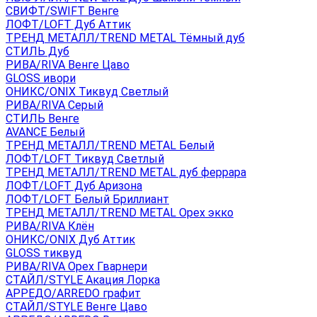
СВИФТ/SWIFT Венге
ЛОФТ/LOFT Дуб Аттик
ТРЕНД МЕТАЛЛ/TREND METAL Тёмный дуб
СТИЛЬ Дуб
РИВА/RIVA Венге Цаво
GLOSS ивори
ОНИКС/ONIX Тиквуд Светлый
РИВА/RIVA Серый
СТИЛЬ Венге
AVANСE Белый
ТРЕНД МЕТАЛЛ/TREND METAL Белый
ЛОФТ/LOFT Тиквуд Светлый
ТРЕНД МЕТАЛЛ/TREND METAL дуб феррара
ЛОФТ/LOFT Дуб Аризона
ЛОФТ/LOFT Белый Бриллиант
ТРЕНД МЕТАЛЛ/TREND METAL Орех экко
РИВА/RIVA Клён
ОНИКС/ONIX Дуб Аттик
GLOSS тиквуд
РИВА/RIVA Орех Гварнери
СТАЙЛ/STYLE Акация Лорка
АРРЕДО/ARREDO графит
СТАЙЛ/STYLE Венге Цаво