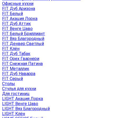
Офисные кухни
FIT Дуб Аризона
FIT Белый
FIT Акация Лорка
FIT Дуб Аттик
FIT Венге Цаво
FIT Белый Бриллиант
FIT Вяз Благородный
FIT Денвер Светлый
FIT Клён
FIT Дуб Табак
FIT Орех Гварнери
FIT Снежная Патина
FIT Металлик
FIT Дуб Наварра
FIT Серый
Столы
Стулья для кухни
Для гостиниц
LIGHT Акация Лорка
LIGHT Венге Цаво
LIGHT Вяз Благородный
LIGHT Клён