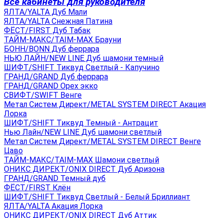
Все кабинеты для руководителя
ЯЛТА/YALTA Дуб Мали
ЯЛТА/YALTA Снежная Патина
ФЁСТ/FIRST Дуб Табак
ТАЙМ-МАКС/TAIM-MAX Брауни
БОНН/BONN Дуб феррара
НЬЮ ЛАЙН/NEW LINE Дуб шамони темный
ШИФТ/SHIFT Тиквуд Светлый - Капучино
ГРАНД/GRAND Дуб феррара
ГРАНД/GRAND Орех экко
СВИФТ/SWIFT Венге
Метал Систем Директ/METAL SYSTEM DIRECT Акация
Лорка
ШИФТ/SHIFT Тиквуд Темный - Антрацит
Нью Лайн/NEW LINE Дуб шамони светлый
Метал Систем Директ/METAL SYSTEM DIRECT Венге
Цаво
ТАЙМ-МАКС/TAIM-MAX Шамони светлый
ОНИКС ДИРЕКТ/ONIX DIRECT Дуб Аризона
ГРАНД/GRAND Темный дуб
ФЁСТ/FIRST Клён
ШИФТ/SHIFT Тиквуд Светлый - Белый Бриллиант
ЯЛТА/YALTA Акация Лорка
ОНИКС ДИРЕКТ/ONIX DIRECT Дуб Аттик