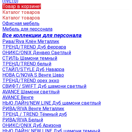
(пусто)
Товар в корзине!
Каталог товаров
Каталог товаров
Офисная мебель
Мебель для персонала
Все коллекции для персонала
Рива/Riva Клён Металлик
ТРЕНД/TREND Дуб феррара
ОНИКС/ONIX Денвер Светлый
СТИЛЬ Шамони темный
ТРЕНД/TREND белый
СТАЙЛ/STYLE Дуб Наварра
НОВА С/NOVA S Венге Цаво
ТРЕНД/TREND орех экко
СВИФТ/ SWIFT Дуб шамони светлый
AVANCE Шамони светлый
AVANCE Венге
НЬЮ ЛАЙН/NEW LINE Дуб шамони светлый
РИВА/RIVA Венге Металлик
TРЕНД / TREND Тёмный дуб
РИВА/RIVA Белый
ОНИКС/ONIX Дуб Аризона
НЬЮ ЛАЙН/ NEW LINE Дуб шамони темный