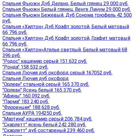
Спальня Фьюжн Дуб Делано, Белый глянец 29 000 руб.
Спальня Фьюжн Белый глянец, Венге Линум 29 000 руб.
Спальня Фьюжн Бежевый, Дуб Сонома трюфель 42 500
руб.
Спальня «Хилтон» Дуб Крафт золотой, Белый матовый
66 796 руб.
Спальня «Хилтон» Дуб Крафт золотой, Графит матовый
66 796 руб.
Спальня «Хилтон»Ателье светлый, Белый матовый 68
396 руб.
"Родос" кашемир серый 151 632 руб.
"Ронда" 158 532 руб.
Спальня Лючия дуб оксфорд серый 167052 руб.
Спальня Лючия дуб оксфорд
"Орлеан" стальной серый 165 370 руб.
"Орлеан" Ясень белый 165 370 руб.
"Афины" 160 092 руб.
"Парма" 183 240 руб.
"Флоренция" 188 628 руб.
Спальня АУРА 194250 руб.
"Мартина" кашемир серый 206 784 руб.
"Скарлетт" ясень белый 242 280 руб.
"Скарлетт" дуб состареный 239 460 руб.