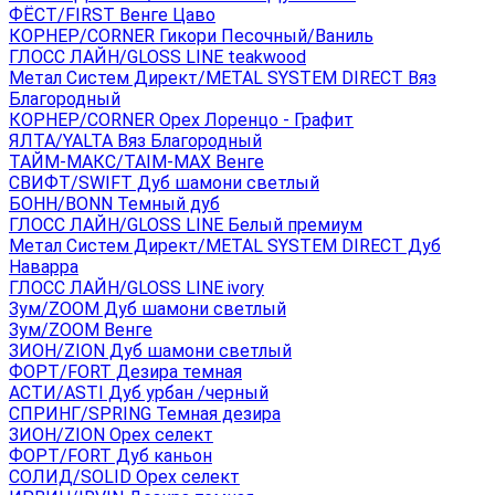
ФЁСТ/FIRST Венге Цаво
КОРНЕР/CORNER Гикори Песочный/Ваниль
ГЛОСС ЛАЙН/GLOSS LINE teakwood
Метал Систем Директ/METAL SYSTEM DIRECT Вяз
Благородный
КОРНЕР/CORNER Орех Лоренцо - Графит
ЯЛТА/YALTA Вяз Благородный
ТАЙМ-МАКС/TAIM-MAX Венге
СВИФТ/SWIFT Дуб шамони светлый
БОНН/BONN Темный дуб
ГЛОСС ЛАЙН/GLOSS LINE Белый премиум
Метал Систем Директ/METAL SYSTEM DIRECT Дуб
Наварра
ГЛОСС ЛАЙН/GLOSS LINE ivory
Зум/ZOOM Дуб шамони светлый
Зум/ZOOM Венге
ЗИОН/ZION Дуб шамони светлый
ФОРТ/FORT Дезира темная
АСТИ/ASTI Дуб урбан /черный
СПРИНГ/SPRING Темная дезира
ЗИОН/ZION Орех селект
ФОРТ/FORT Дуб каньон
СОЛИД/SOLID Орех селект