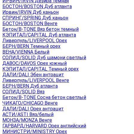
ИРВИН/IRVIN Дезира темная
БОСТОН/BOSTON Дуб атланта
Ирвин/IRVIN Дуб каньон
СПРИНГ/SPRING Дуб каньон
БОСТОН/BOSTON Венге
Бетон/B-TONE Вяз бетон темный
КЭПИТАЛ/CAPITAL Дуб атланта
Ливерпуль/LIVERPOOL Орех
БЕРН/BERN Темный орех
ВЕНА/VIENNA Белый
СОЛИД/SOLID Дуб шамони светлый
ДАВОС/DAVOS Орех южный
КЭПИТАЛ/CAPITAL Темный орех
ДАЛИ/DALI Эбен антрацит
Ливерпуль/LIVERPOOL Венге
БЕРН/BERN Дуб атланта
СОЛИД/SOLID Вяз
Бетон/B-TONE Сосна бетон светлый
ЧИКАГО/CHICAGO Венге
ДАЛИ/DALI Орех антрацит
АСТИ/ASTI Вяз/белый
МОНЗА/MONZA Венге
ГАРВАРД/HARVARD Орех английский
МИНИСТРИ/MINISTRY Орех