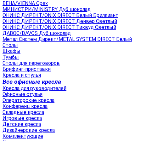
ВЕНА/VIENNA Орех
МИНИСТРИ/MINISTRY Дуб шоколад
ОНИКС ДИРЕКТ/ONIX DIRECT Белый Бриллиант
ОНИКС ДИРЕКТ/ONIX DIRECT Денвер Светлый
ОНИКС ДИРЕКТ/ONIX DIRECT Тиквуд Светлый
ДАВОС/DAVOS Дуб шоколад
Метал Систем Директ/METAL SYSTEM DIRECT Белый
Столы
Шкафы
Тумбы
Столы для переговоров
Брифинг-приставки
Кресла и стулья
Все офисные кресла
Кресла для руководителей
Офисные стулья
Операторские кресла
Конференц кресла
Складные кресла
Игровые кресла
Детские кресла
Дизайнерские кресла
Комплектующие