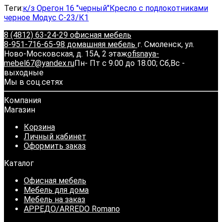
Теги:
к/з Орегон 16 "черный"
Кресло с подлокотниками
черное Модус С-23/К1
8 (4812) 63-24-29 офисная мебель
8-951-716-65-98 домашняя мебель
г. Смоленск, ул.
Ново-Московская, д. 15А, 2 этаж
ofisnaya-
mebel67@yandex.ru
Пн- Пт с 9.00 до 18.00; Сб,Вс -
выходные
Мы в соц.сетях
Компания
Магазин
Корзина
Личный кабинет
Оформить заказ
Каталог
Офисная мебель
Мебель для дома
Мебель на заказ
АРРЕДО/ARREDO Romano