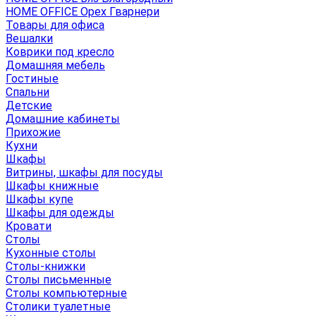
HOME OFFICE Орех Гварнери
Товары для офиса
Вешалки
Коврики под кресло
Домашняя мебель
Гостиные
Спальни
Детские
Домашние кабинеты
Прихожие
Кухни
Шкафы
Витрины, шкафы для посуды
Шкафы книжные
Шкафы купе
Шкафы для одежды
Кровати
Столы
Кухонные столы
Столы-книжки
Столы письменные
Столы компьютерные
Столики туалетные