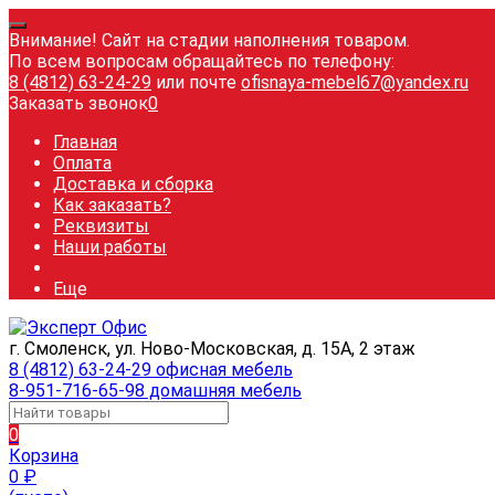
Внимание! Сайт на стадии наполнения товаром.
По всем вопросам обращайтесь по телефону:
8 (4812) 63-24-29
или почте
ofisnaya-mebel67@yandex.ru
Заказать звонок
0
Главная
Оплата
Доставка и сборка
Как заказать?
Реквизиты
Наши работы
Еще
г. Смоленск, ул. Ново-Московская, д. 15А, 2 этаж
8 (4812) 63-24-29 офисная мебель
8-951-716-65-98 домашняя мебель
0
Корзина
0
₽