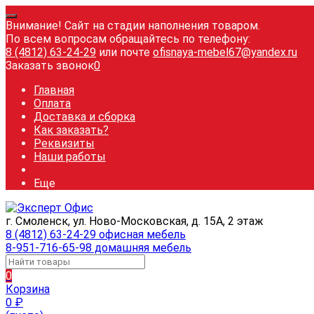
Внимание! Сайт на стадии наполнения товаром.
По всем вопросам обращайтесь по телефону:
8 (4812) 63-24-29
или почте
ofisnaya-mebel67@yandex.ru
Заказать звонок
0
Главная
Оплата
Доставка и сборка
Как заказать?
Реквизиты
Наши работы
Еще
г. Смоленск, ул. Ново-Московская, д. 15А, 2 этаж
8 (4812) 63-24-29 офисная мебель
8-951-716-65-98 домашняя мебель
0
Корзина
0
₽