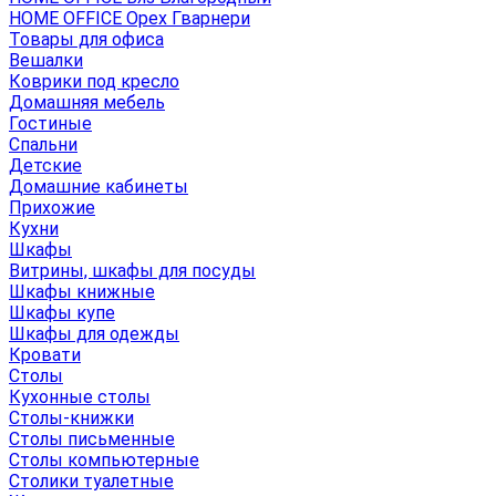
HOME OFFICE Орех Гварнери
Товары для офиса
Вешалки
Коврики под кресло
Домашняя мебель
Гостиные
Спальни
Детские
Домашние кабинеты
Прихожие
Кухни
Шкафы
Витрины, шкафы для посуды
Шкафы книжные
Шкафы купе
Шкафы для одежды
Кровати
Столы
Кухонные столы
Столы-книжки
Столы письменные
Столы компьютерные
Столики туалетные