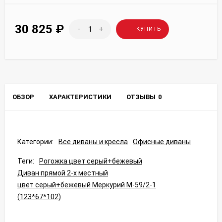
30 825
₽
-
+
КУПИТЬ
ОБЗОР
ХАРАКТЕРИСТИКИ
ОТЗЫВЫ
0
Категории:
Все диваны и кресла
Офисные диваны
Теги:
Рогожка цвет серый+бежевый
Диван прямой 2-х местный
цвет серый+бежевый Меркурий М-59/2-1
(123*67*102)