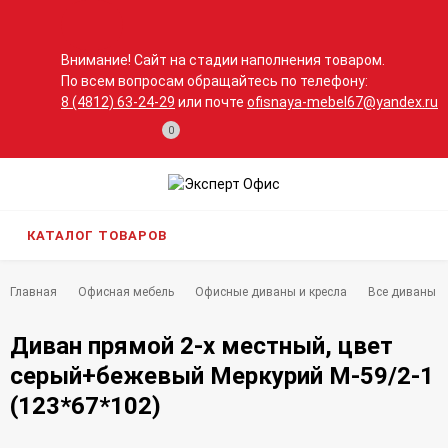
Внимание! Сайт на стадии наполнения товаром.
По всем вопросам обращайтесь по телефону:
8 (4812) 63-24-29
или почте
ofisnaya-mebel67@yandex.ru
0
КАТАЛОГ ТОВАРОВ
Главная
Офисная мебель
Офисные диваны и кресла
Все диваны и
Диван прямой 2-х местный, цвет
серый+бежевый Меркурий М-59/2-1
(123*67*102)