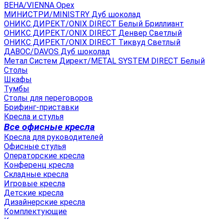
ВЕНА/VIENNA Орех
МИНИСТРИ/MINISTRY Дуб шоколад
ОНИКС ДИРЕКТ/ONIX DIRECT Белый Бриллиант
ОНИКС ДИРЕКТ/ONIX DIRECT Денвер Светлый
ОНИКС ДИРЕКТ/ONIX DIRECT Тиквуд Светлый
ДАВОС/DAVOS Дуб шоколад
Метал Систем Директ/METAL SYSTEM DIRECT Белый
Столы
Шкафы
Тумбы
Столы для переговоров
Брифинг-приставки
Кресла и стулья
Все офисные кресла
Кресла для руководителей
Офисные стулья
Операторские кресла
Конференц кресла
Складные кресла
Игровые кресла
Детские кресла
Дизайнерские кресла
Комплектующие