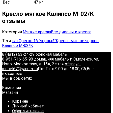
Вес
47 кг
Кресло мягкое Калипсо М-02/К
отзывы
Категории:
Мягкие кресла
Все диваны и кресла
Теги:
к/з Орегон 16 "черный"
Кресло мягкое черное
Калипсо М-02/К
8 (4812) 63-24-29 офисная мебель
8-951-716-65-98 домашняя мебель
г. Смоленск, ул.
Ново-Московская, д. 15А, 2 этаж
ofisnaya-
mebel67@yandex.ru
Пн- Пт с 9.00 до 18.00; Сб,Вс -
выходные
Мы в соц.сетях
Компания
Магазин
Корзина
Личный кабинет
Оформить заказ