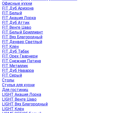
Офисные кухни
FIT Дуб Аризона
FIT Белый
FIT Акация Лорка
FIT Дуб Аттик
FIT Венге Цаво
FIT Белый Бриллиант
FIT Вяз Благородный
FIT Денвер Светлый
FIT Клён
FIT Дуб Табак
FIT Орех Гварнери
FIT Снежная Патина
FIT Металлик
FIT Дуб Наварра
FIT Серый
Столы
Стулья для кухни
Для гостиниц
LIGHT Акация Лорка
LIGHT Венге Цаво
LIGHT Вяз Благородный
LIGHT Клён