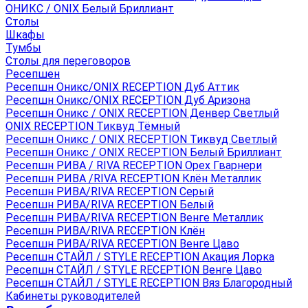
ОНИКС / ONIX Белый Бриллиант
Столы
Шкафы
Тумбы
Столы для переговоров
Ресепшен
Ресепшн Оникс/ONIX RECEPTION Дуб Аттик
Ресепшн Оникс/ONIX RECEPTION Дуб Аризона
Ресепшн Оникс / ONIX RECEPTION Денвер Светлый
ONIX RECEPTION Тиквуд Тёмный
Ресепшн Оникс / ONIX RECEPTION Тиквуд Светлый
Ресепшн Оникс / ONIX RECEPTION Белый Бриллиант
Ресепшн РИВА / RIVA RECEPTION Орех Гварнери
Ресепшн РИВА /RIVA RECEPTION Клён Металлик
Ресепшн РИВА/RIVA RECEPTION Серый
Ресепшн РИВА/RIVA RECEPTION Белый
Ресепшн РИВА/RIVA RECEPTION Венге Металлик
Ресепшн РИВА/RIVA RECEPTION Клён
Ресепшн РИВА/RIVA RECEPTION Венге Цаво
Ресепшн СТАЙЛ / STYLE RECEPTION Акация Лорка
Ресепшн СТАЙЛ / STYLE RECEPTION Венге Цаво
Ресепшн СТАЙЛ / STYLE RECEPTION Вяз Благородный
Кабинеты руководителей