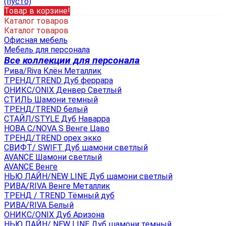
(пусто)
Товар в корзине!
Каталог товаров
Каталог товаров
Офисная мебель
Мебель для персонала
Все коллекции для персонала
Рива/Riva Клён Металлик
ТРЕНД/TREND Дуб феррара
ОНИКС/ONIX Денвер Светлый
СТИЛЬ Шамони темный
ТРЕНД/TREND белый
СТАЙЛ/STYLE Дуб Наварра
НОВА С/NOVA S Венге Цаво
ТРЕНД/TREND орех экко
СВИФТ/ SWIFT Дуб шамони светлый
AVANCE Шамони светлый
AVANCE Венге
НЬЮ ЛАЙН/NEW LINE Дуб шамони светлый
РИВА/RIVA Венге Металлик
TРЕНД / TREND Тёмный дуб
РИВА/RIVA Белый
ОНИКС/ONIX Дуб Аризона
НЬЮ ЛАЙН/ NEW LINE Дуб шамони темный