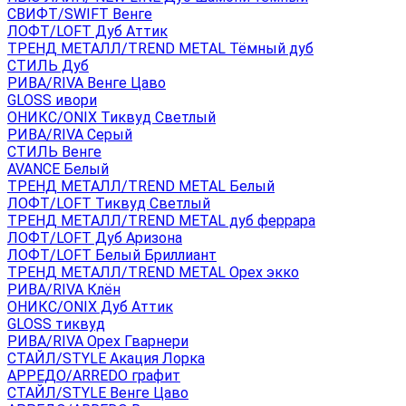
СВИФТ/SWIFT Венге
ЛОФТ/LOFT Дуб Аттик
ТРЕНД МЕТАЛЛ/TREND METAL Тёмный дуб
СТИЛЬ Дуб
РИВА/RIVA Венге Цаво
GLOSS ивори
ОНИКС/ONIX Тиквуд Светлый
РИВА/RIVA Серый
СТИЛЬ Венге
AVANСE Белый
ТРЕНД МЕТАЛЛ/TREND METAL Белый
ЛОФТ/LOFT Тиквуд Светлый
ТРЕНД МЕТАЛЛ/TREND METAL дуб феррара
ЛОФТ/LOFT Дуб Аризона
ЛОФТ/LOFT Белый Бриллиант
ТРЕНД МЕТАЛЛ/TREND METAL Орех экко
РИВА/RIVA Клён
ОНИКС/ONIX Дуб Аттик
GLOSS тиквуд
РИВА/RIVA Орех Гварнери
СТАЙЛ/STYLE Акация Лорка
АРРЕДО/ARREDO графит
СТАЙЛ/STYLE Венге Цаво