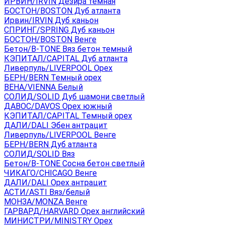
ИРВИН/IRVIN Дезира темная
БОСТОН/BOSTON Дуб атланта
Ирвин/IRVIN Дуб каньон
СПРИНГ/SPRING Дуб каньон
БОСТОН/BOSTON Венге
Бетон/B-TONE Вяз бетон темный
КЭПИТАЛ/CAPITAL Дуб атланта
Ливерпуль/LIVERPOOL Орех
БЕРН/BERN Темный орех
ВЕНА/VIENNA Белый
СОЛИД/SOLID Дуб шамони светлый
ДАВОС/DAVOS Орех южный
КЭПИТАЛ/CAPITAL Темный орех
ДАЛИ/DALI Эбен антрацит
Ливерпуль/LIVERPOOL Венге
БЕРН/BERN Дуб атланта
СОЛИД/SOLID Вяз
Бетон/B-TONE Сосна бетон светлый
ЧИКАГО/CHICAGO Венге
ДАЛИ/DALI Орех антрацит
АСТИ/ASTI Вяз/белый
МОНЗА/MONZA Венге
ГАРВАРД/HARVARD Орех английский
МИНИСТРИ/MINISTRY Орех