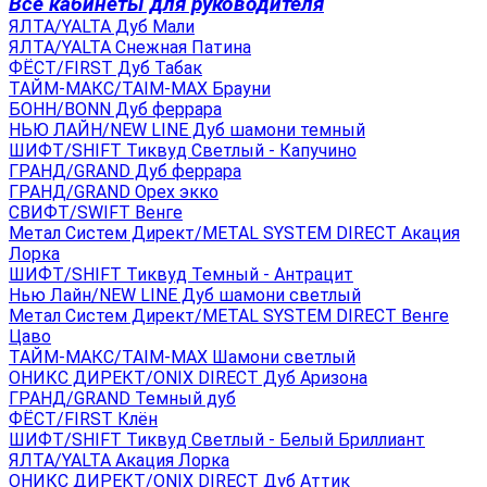
Все кабинеты для руководителя
ЯЛТА/YALTA Дуб Мали
ЯЛТА/YALTA Снежная Патина
ФЁСТ/FIRST Дуб Табак
ТАЙМ-МАКС/TAIM-MAX Брауни
БОНН/BONN Дуб феррара
НЬЮ ЛАЙН/NEW LINE Дуб шамони темный
ШИФТ/SHIFT Тиквуд Светлый - Капучино
ГРАНД/GRAND Дуб феррара
ГРАНД/GRAND Орех экко
СВИФТ/SWIFT Венге
Метал Систем Директ/METAL SYSTEM DIRECT Акация
Лорка
ШИФТ/SHIFT Тиквуд Темный - Антрацит
Нью Лайн/NEW LINE Дуб шамони светлый
Метал Систем Директ/METAL SYSTEM DIRECT Венге
Цаво
ТАЙМ-МАКС/TAIM-MAX Шамони светлый
ОНИКС ДИРЕКТ/ONIX DIRECT Дуб Аризона
ГРАНД/GRAND Темный дуб
ФЁСТ/FIRST Клён
ШИФТ/SHIFT Тиквуд Светлый - Белый Бриллиант
ЯЛТА/YALTA Акация Лорка
ОНИКС ДИРЕКТ/ONIX DIRECT Дуб Аттик