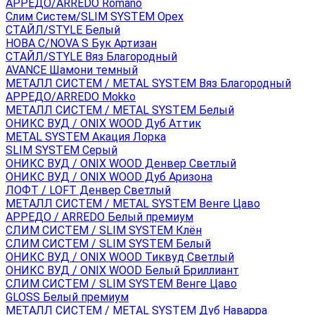
АРРЕДО/ARREDO Romano
Слим Систем/SLIM SYSTEM Орех
СТАЙЛ/STYLE Белый
НОВА С/NOVA S Бук Артизан
СТАЙЛ/STYLE Вяз Благородный
AVANCE Шамони темный
МЕТАЛЛ СИСТЕМ / METAL SYSTEM Вяз Благородный
АРРЕДО/ARREDO Mokko
МЕТАЛЛ СИСТЕМ / METAL SYSTEM Белый
ОНИКС ВУД / ONIX WOOD Дуб Аттик
METAL SYSTEM Акация Лорка
SLIM SYSTEM Серый
ОНИКС ВУД / ONIX WOOD Денвер Светлый
ОНИКС ВУД / ONIX WOOD Дуб Аризона
ЛОФТ / LOFT Денвер Светлый
МЕТАЛЛ СИСТЕМ / METAL SYSTEM Венге Цаво
АРРЕДО / ARREDO Белый премиум
СЛИМ СИСТЕМ / SLIM SYSTEM Клён
СЛИМ СИСТЕМ / SLIM SYSTEM Белый
ОНИКС ВУД / ONIX WOOD Тиквуд Светлый
ОНИКС ВУД / ONIX WOOD Белый Бриллиант
СЛИМ СИСТЕМ / SLIM SYSTEM Венге Цаво
GLOSS Белый премиум
МЕТАЛЛ СИСТЕМ / METAL SYSTEM Дуб Наварра