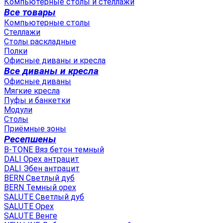
Компьютерные столы и стеллажи
Все товары
Компьютерные столы
Стеллажи
Столы раскладные
Полки
Офисные диваны и кресла
Все диваны и кресла
Офисные диваны
Мягкие кресла
Пуфы и банкетки
Модули
Столы
Приёмные зоны
Ресепшены
B-TONE Вяз бетон темный
DALI Орех антрацит
DALI Эбен антрацит
BERN Светлый дуб
BERN Темный орех
SALUTE Светлый дуб
SALUTE Орех
SALUTE Венге