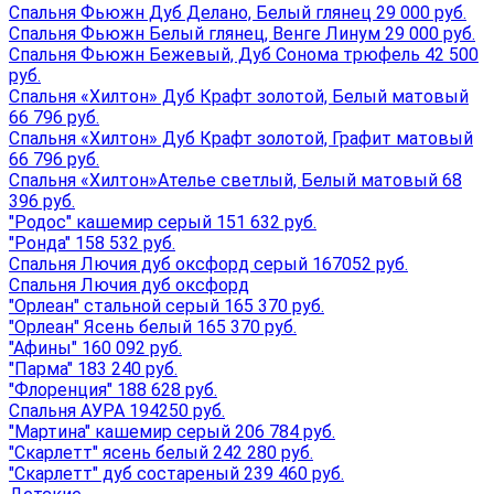
Спальня Фьюжн Дуб Делано, Белый глянец 29 000 руб.
Спальня Фьюжн Белый глянец, Венге Линум 29 000 руб.
Спальня Фьюжн Бежевый, Дуб Сонома трюфель 42 500
руб.
Спальня «Хилтон» Дуб Крафт золотой, Белый матовый
66 796 руб.
Спальня «Хилтон» Дуб Крафт золотой, Графит матовый
66 796 руб.
Спальня «Хилтон»Ателье светлый, Белый матовый 68
396 руб.
"Родос" кашемир серый 151 632 руб.
"Ронда" 158 532 руб.
Спальня Лючия дуб оксфорд серый 167052 руб.
Спальня Лючия дуб оксфорд
"Орлеан" стальной серый 165 370 руб.
"Орлеан" Ясень белый 165 370 руб.
"Афины" 160 092 руб.
"Парма" 183 240 руб.
"Флоренция" 188 628 руб.
Спальня АУРА 194250 руб.
"Мартина" кашемир серый 206 784 руб.
"Скарлетт" ясень белый 242 280 руб.
"Скарлетт" дуб состареный 239 460 руб.