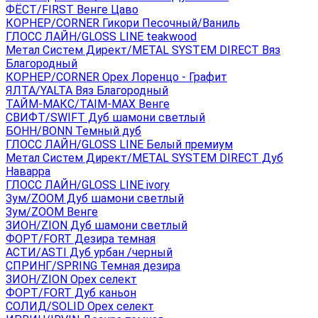
ФЁСТ/FIRST Венге Цаво
КОРНЕР/CORNER Гикори Песочный/Ваниль
ГЛОСС ЛАЙН/GLOSS LINE teakwood
Метал Систем Директ/METAL SYSTEM DIRECT Вяз
Благородный
КОРНЕР/CORNER Орех Лоренцо - Графит
ЯЛТА/YALTA Вяз Благородный
ТАЙМ-МАКС/TAIM-MAX Венге
СВИФТ/SWIFT Дуб шамони светлый
БОНН/BONN Темный дуб
ГЛОСС ЛАЙН/GLOSS LINE Белый премиум
Метал Систем Директ/METAL SYSTEM DIRECT Дуб
Наварра
ГЛОСС ЛАЙН/GLOSS LINE ivory
Зум/ZOOM Дуб шамони светлый
Зум/ZOOM Венге
ЗИОН/ZION Дуб шамони светлый
ФОРТ/FORT Дезира темная
АСТИ/ASTI Дуб урбан /черный
СПРИНГ/SPRING Темная дезира
ЗИОН/ZION Орех селект
ФОРТ/FORT Дуб каньон
СОЛИД/SOLID Орех селект