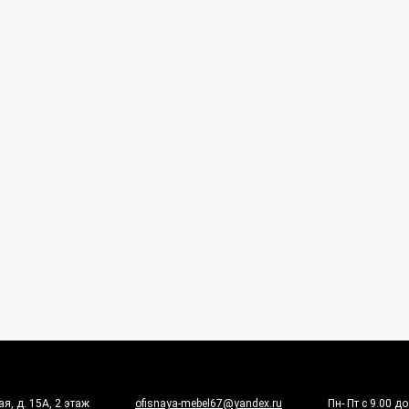
я, д. 15А, 2 этаж
ofisnaya-mebel67@yandex.ru
Пн- Пт с 9.00 д