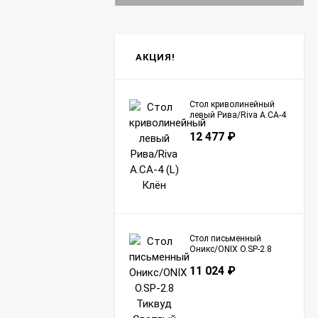
АКЦИЯ!
Стол криволинейный
левый Рива/Riva А.СА-4
(L) Клён
12 477
₽
Стол письменный
Оникс/ONIX O.SP-2.8
Тиквуд Светлый
11 024
₽