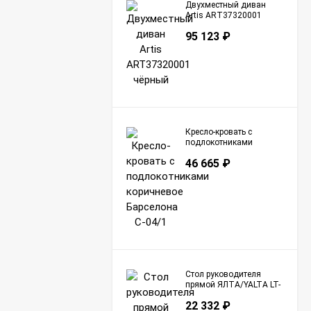
Двухместный диван
Artis ART37320001
чёрный
95 123
₽
Кресло-кровать с
подлокотниками
коричневое Барселона
46 665
₽
С-04/1
Стол руководителя
прямой ЯЛТА/YALTA LT-
A16 Акация Лорка
22 332
₽