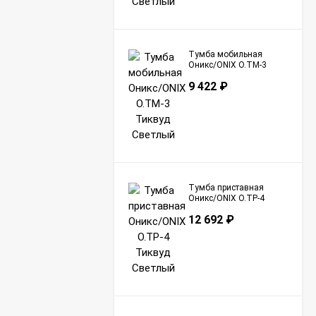
Тумба мобильная
Оникс/ONIX O.TM-3
Тиквуд Светлый
9 422
₽
Тумба приставная
Оникс/ONIX O.TP-4
Тиквуд Светлый
12 692
₽