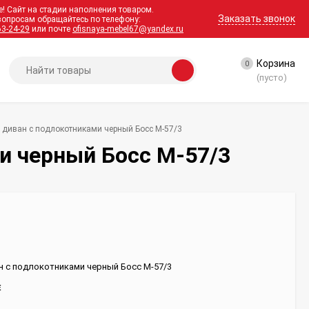
! Сайт на стадии наполнения товаром.
Заказать звонок
вопросам обращайтесь по телефону:
63-24-29
или почте
ofisnaya-mebel67@yandex.ru
Корзина
0
(пусто)
й диван с подлокотниками черный Босс М-57/3
и черный Босс М-57/3
н с подлокотниками черный Босс М-57/3
Е