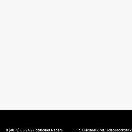
8 (4812) 63-24-29 офисная мебель
г. Смоленск, ул. Ново-Московска