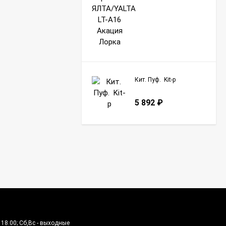
Кит. Пуф. Kit-p
5 892
₽
о 18.00; Сб,Вс - выходные