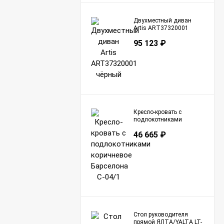
Двухместный диван
Artis ART37320001
чёрный
95 123
₽
Кресло-кровать с
подлокотниками
коричневое Барселона
46 665
₽
С-04/1
Стол руководителя
прямой ЯЛТА/YALTA LT-