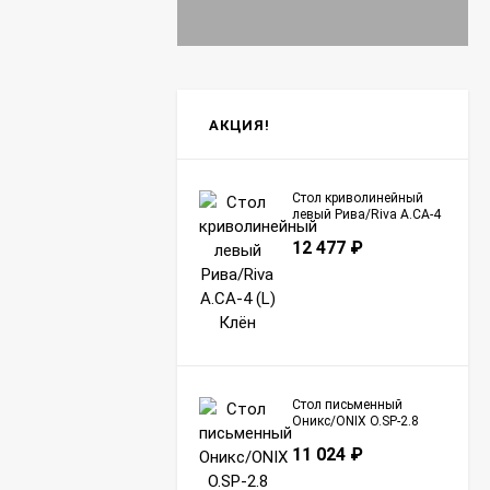
АКЦИЯ!
Стол криволинейный
левый Рива/Riva А.СА-4
(L) Клён
12 477
₽
Стол письменный
Оникс/ONIX O.SP-2.8
Тиквуд Светлый
11 024
₽