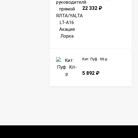
A16 Акация Лорка
22 332
₽
Кит. Пуф. Kit-p
5 892
₽