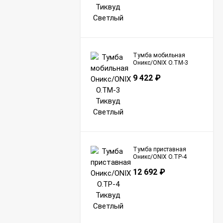
Тумба мобильная
Оникс/ONIX O.TM-3
Тиквуд Светлый
9 422
₽
Тумба приставная
Оникс/ONIX O.TP-4
Тиквуд Светлый
12 692
₽