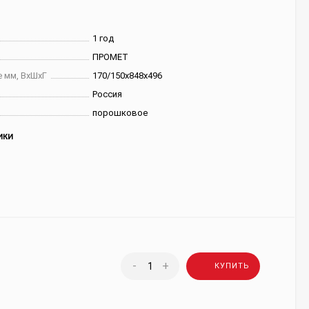
1 год
ПРОМЕТ
 мм, ВхШхГ
170/150х848х496
Россия
порошковое
ИКИ
-
+
КУПИТЬ