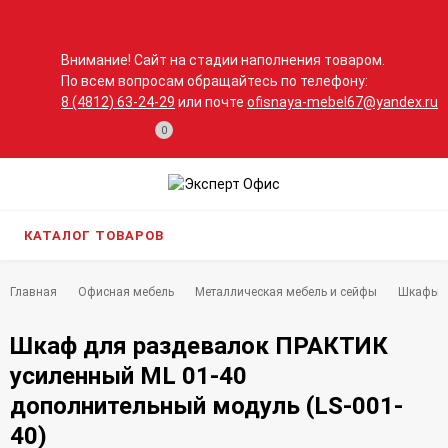
Внимание! Сайт на стадии наполнения товаром.
По всем вопросам обращайтесь по телефону:
8 (4812) 63-24-29
или почте
ofisnaya-mebel67@yandex.ru
0
КАТАЛОГ ТОВАРОВ
Главная
Офисная мебель
Металлическая мебель и сейфы
Шкафы д
Шкаф для раздевалок ПРАКТИК
усиленный ML 01-40
дополнительный модуль (LS-001-
40)