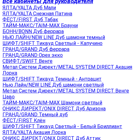
Все кабинеты для руководителя
ЯЛТА/YALTA Дуб Мали
ЯЛТА/YALTA Снежная Патина
ФЁСТ/FIRST Дуб Табак
ТАЙМ-МАКС/TAIM-MAX Брауни
БОНН/BONN Дуб феррара
НЬЮ ЛАЙН/NEW LINE Дуб шамони темный
ШИФТ/SHIFT Тиквуд Светлый - Капучино
ГРАНД/GRAND Дуб феррара
ГРАНД/GRAND Орех экко
СВИФТ/SWIFT Венге
Метал Систем Директ/METAL SYSTEM DIRECT Акация
Лорка
ШИФТ/SHIFT Тиквуд Темный - Антрацит
Нью Лайн/NEW LINE Дуб шамони светлый
Метал Систем Директ/METAL SYSTEM DIRECT Венге
Цаво
ТАЙМ-МАКС/TAIM-MAX Шамони светлый
ОНИКС ДИРЕКТ/ONIX DIRECT Дуб Аризона
ГРАНД/GRAND Темный дуб
ФЁСТ/FIRST Клён
ШИФТ/SHIFT Тиквуд Светлый - Белый Бриллиант
ЯЛТА/YALTA Акация Лорка
ОНИКС ДИРЕКТ/ONIX DIRECT Дуб Аттик