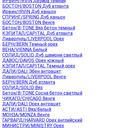
ИРВИН/IRVIN Дезира темная
БОСТОН/BOSTON Дуб атланта
Ирвин/IRVIN Дуб каньон
СПРИНГ/SPRING Дуб каньон
БОСТОН/BOSTON Венге
Бетон/B-TONE Вяз бетон темный
КЭПИТАЛ/CAPITAL Дуб атланта
Ливерпуль/LIVERPOOL Орех
БЕРН/BERN Темный орех
ВЕНА/VIENNA Белый
СОЛИД/SOLID Дуб шамони светлый
ДАВОС/DAVOS Орех южный
КЭПИТАЛ/CAPITAL Темный орех
ДАЛИ/DALI Эбен антрацит
Ливерпуль/LIVERPOOL Венге
БЕРН/BERN Дуб атланта
СОЛИД/SOLID Вяз
Бетон/B-TONE Сосна бетон светлый
ЧИКАГО/CHICAGO Венге
ДАЛИ/DALI Орех антрацит
АСТИ/ASTI Вяз/белый
МОНЗА/MONZA Венге
ГАРВАРД/HARVARD Орех английский
МИНИСТРИ/MINISTRY Орех