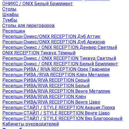
ОНИКС / ONIX Белый Бриллиант
Столы
Шкафы
Тумбы
Столы для переговоров
Ресепшен
Ресепшн Оникс/ONIX RECEPTION Дуб Аттик
Ресепшн Оникс/ONIX RECEPTION Дуб Аризона
Ресепшн Оникс / ONIX RECEPTION Денвер Светлый
ONIX RECEPTION Тиквуд Тёмный
Ресепшн Оникс / ONIX RECEPTION Тиквуд Светлый
Ресепшн Оникс / ONIX RECEPTION Белый Бриллиант
Ресепшн РИВА / RIVA RECEPTION Орех Гварнери
Ресепшн РИВА /RIVA RECEPTION Клён Металлик
Ресепшн РИВА/RIVA RECEPTION Серый
Ресепшн РИВА/RIVA RECEPTION Белый
Ресепшн РИВА/RIVA RECEPTION Венге Металлик
Ресепшн РИВА/RIVA RECEPTION Клён
Ресепшн РИВА/RIVA RECEPTION Венге Цаво
Ресепшн СТАЙЛ / STYLE RECEPTION Акация Лорка
Ресепшн СТАЙЛ / STYLE RECEPTION Венге Цаво
Ресепшн СТАЙЛ / STYLE RECEPTION Вяз Благородный
Кабинеты руководителей