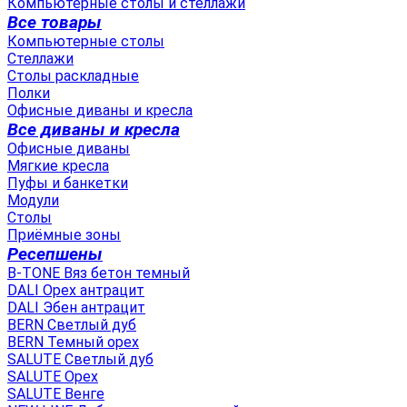
Компьютерные столы и стеллажи
Все товары
Компьютерные столы
Стеллажи
Столы раскладные
Полки
Офисные диваны и кресла
Все диваны и кресла
Офисные диваны
Мягкие кресла
Пуфы и банкетки
Модули
Столы
Приёмные зоны
Ресепшены
B-TONE Вяз бетон темный
DALI Орех антрацит
DALI Эбен антрацит
BERN Светлый дуб
BERN Темный орех
SALUTE Светлый дуб
SALUTE Орех
SALUTE Венге