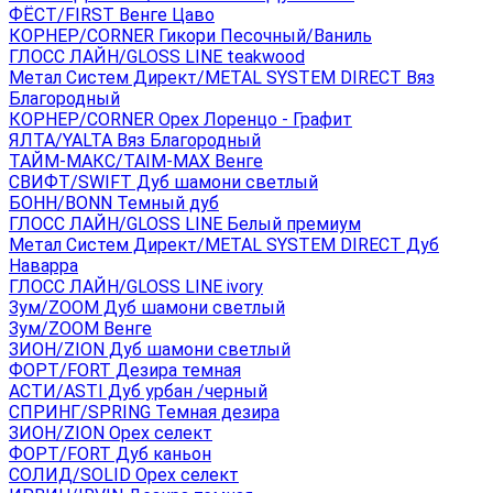
ФЁСТ/FIRST Венге Цаво
КОРНЕР/CORNER Гикори Песочный/Ваниль
ГЛОСС ЛАЙН/GLOSS LINE teakwood
Метал Систем Директ/METAL SYSTEM DIRECT Вяз
Благородный
КОРНЕР/CORNER Орех Лоренцо - Графит
ЯЛТА/YALTA Вяз Благородный
ТАЙМ-МАКС/TAIM-MAX Венге
СВИФТ/SWIFT Дуб шамони светлый
БОНН/BONN Темный дуб
ГЛОСС ЛАЙН/GLOSS LINE Белый премиум
Метал Систем Директ/METAL SYSTEM DIRECT Дуб
Наварра
ГЛОСС ЛАЙН/GLOSS LINE ivory
Зум/ZOOM Дуб шамони светлый
Зум/ZOOM Венге
ЗИОН/ZION Дуб шамони светлый
ФОРТ/FORT Дезира темная
АСТИ/ASTI Дуб урбан /черный
СПРИНГ/SPRING Темная дезира
ЗИОН/ZION Орех селект
ФОРТ/FORT Дуб каньон
СОЛИД/SOLID Орех селект