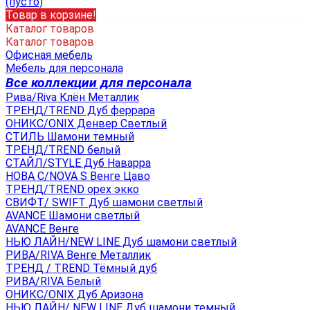
(пусто)
Товар в корзине!
Каталог товаров
Каталог товаров
Офисная мебель
Мебель для персонала
Все коллекции для персонала
Рива/Riva Клён Металлик
ТРЕНД/TREND Дуб феррара
ОНИКС/ONIX Денвер Светлый
СТИЛЬ Шамони темный
ТРЕНД/TREND белый
СТАЙЛ/STYLE Дуб Наварра
НОВА С/NOVA S Венге Цаво
ТРЕНД/TREND орех экко
СВИФТ/ SWIFT Дуб шамони светлый
AVANCE Шамони светлый
AVANCE Венге
НЬЮ ЛАЙН/NEW LINE Дуб шамони светлый
РИВА/RIVA Венге Металлик
TРЕНД / TREND Тёмный дуб
РИВА/RIVA Белый
ОНИКС/ONIX Дуб Аризона
НЬЮ ЛАЙН/ NEW LINE Дуб шамони темный