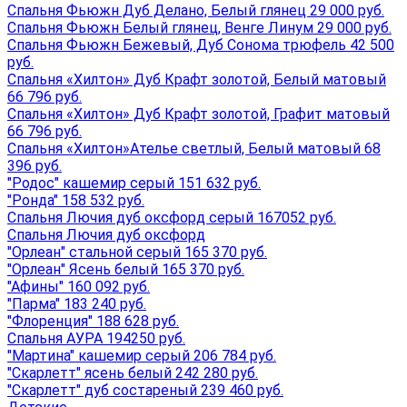
Спальня Фьюжн Дуб Делано, Белый глянец 29 000 руб.
Спальня Фьюжн Белый глянец, Венге Линум 29 000 руб.
Спальня Фьюжн Бежевый, Дуб Сонома трюфель 42 500
руб.
Спальня «Хилтон» Дуб Крафт золотой, Белый матовый
66 796 руб.
Спальня «Хилтон» Дуб Крафт золотой, Графит матовый
66 796 руб.
Спальня «Хилтон»Ателье светлый, Белый матовый 68
396 руб.
"Родос" кашемир серый 151 632 руб.
"Ронда" 158 532 руб.
Спальня Лючия дуб оксфорд серый 167052 руб.
Спальня Лючия дуб оксфорд
"Орлеан" стальной серый 165 370 руб.
"Орлеан" Ясень белый 165 370 руб.
"Афины" 160 092 руб.
"Парма" 183 240 руб.
"Флоренция" 188 628 руб.
Спальня АУРА 194250 руб.
"Мартина" кашемир серый 206 784 руб.
"Скарлетт" ясень белый 242 280 руб.
"Скарлетт" дуб состареный 239 460 руб.