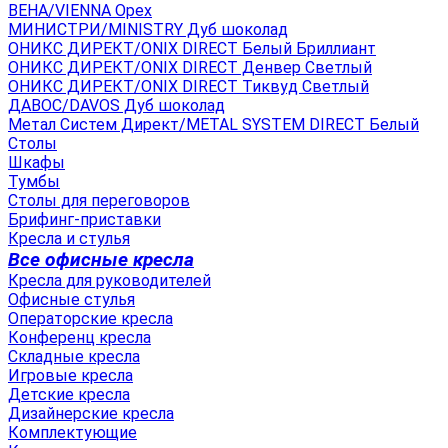
ВЕНА/VIENNA Орех
МИНИСТРИ/MINISTRY Дуб шоколад
ОНИКС ДИРЕКТ/ONIX DIRECT Белый Бриллиант
ОНИКС ДИРЕКТ/ONIX DIRECT Денвер Светлый
ОНИКС ДИРЕКТ/ONIX DIRECT Тиквуд Светлый
ДАВОС/DAVOS Дуб шоколад
Метал Систем Директ/METAL SYSTEM DIRECT Белый
Столы
Шкафы
Тумбы
Столы для переговоров
Брифинг-приставки
Кресла и стулья
Все офисные кресла
Кресла для руководителей
Офисные стулья
Операторские кресла
Конференц кресла
Складные кресла
Игровые кресла
Детские кресла
Дизайнерские кресла
Комплектующие