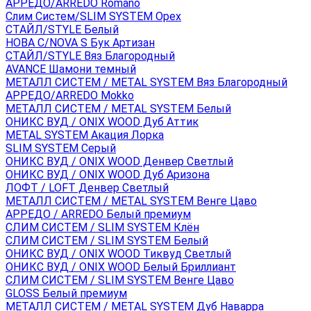
АРРЕДО/ARREDO Romano
Слим Систем/SLIM SYSTEM Орех
СТАЙЛ/STYLE Белый
НОВА С/NOVA S Бук Артизан
СТАЙЛ/STYLE Вяз Благородный
AVANCE Шамони темный
МЕТАЛЛ СИСТЕМ / METAL SYSTEM Вяз Благородный
АРРЕДО/ARREDO Mokko
МЕТАЛЛ СИСТЕМ / METAL SYSTEM Белый
ОНИКС ВУД / ONIX WOOD Дуб Аттик
METAL SYSTEM Акация Лорка
SLIM SYSTEM Серый
ОНИКС ВУД / ONIX WOOD Денвер Светлый
ОНИКС ВУД / ONIX WOOD Дуб Аризона
ЛОФТ / LOFT Денвер Светлый
МЕТАЛЛ СИСТЕМ / METAL SYSTEM Венге Цаво
АРРЕДО / ARREDO Белый премиум
СЛИМ СИСТЕМ / SLIM SYSTEM Клён
СЛИМ СИСТЕМ / SLIM SYSTEM Белый
ОНИКС ВУД / ONIX WOOD Тиквуд Светлый
ОНИКС ВУД / ONIX WOOD Белый Бриллиант
СЛИМ СИСТЕМ / SLIM SYSTEM Венге Цаво
GLOSS Белый премиум
МЕТАЛЛ СИСТЕМ / METAL SYSTEM Дуб Наварра