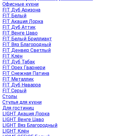
Офисные кухни
FIT Дуб Аризона
FIT Белый
FIT Акация Лорка
FIT Дуб Аттик
FIT Венге Цаво
FIT Белый Бриллиант
FIT Вяз Благородный
FIT Денвер Светлый
FIT Клён
FIT Дуб Табак
FIT Орех Гварнери
FIT Снежная Патина
FIT Металлик
FIT Дуб Наварра
FIT Серый
Столы
Стулья для кухни
Для гостиниц
LIGHT Акация Лорка
LIGHT Венге Цаво
LIGHT Вяз Благородный
LIGHT Клён