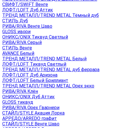
СВИФТ/SWIFT Венге
ЛОФТ/LOFT Дуб Аттик
ТРЕНД МЕТАЛЛ/TREND METAL Тёмный дуб
СТИЛЬ Дуб
РИВА/RIVA Венге Цаво
GLOSS ивори
ОНИКС/ONIX Тиквуд Светлый
РИВА/RIVA Серый
СТИЛЬ Венге
AVANСE Белый
ТРЕНД МЕТАЛЛ/TREND METAL Белый
ЛОФТ/LOFT Тиквуд Светлый
ТРЕНД МЕТАЛЛ/TREND METAL дуб феррара
ЛОФТ/LOFT Дуб Аризона
ЛОФТ/LOFT Белый Бриллиант
ТРЕНД МЕТАЛЛ/TREND METAL Орех экко
РИВА/RIVA Клён
ОНИКС/ONIX Дуб Аттик
GLOSS тиквуд
РИВА/RIVA Орех Гварнери
СТАЙЛ/STYLE Акация Лорка
АРРЕДО/ARREDO графит
СТАЙЛ/STYLE Венге Цаво