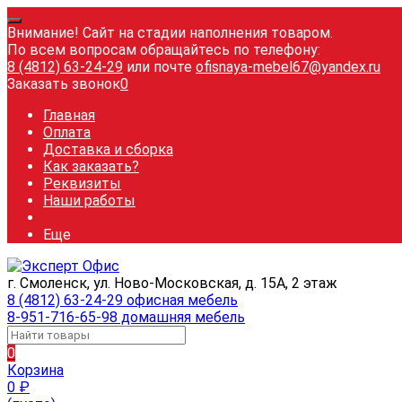
Внимание! Сайт на стадии наполнения товаром.
По всем вопросам обращайтесь по телефону:
8 (4812) 63-24-29
или почте
ofisnaya-mebel67@yandex.ru
Заказать звонок
0
Главная
Оплата
Доставка и сборка
Как заказать?
Реквизиты
Наши работы
Еще
г. Смоленск, ул. Ново-Московская, д. 15А, 2 этаж
8 (4812) 63-24-29 офисная мебель
8-951-716-65-98 домашняя мебель
0
Корзина
0
₽