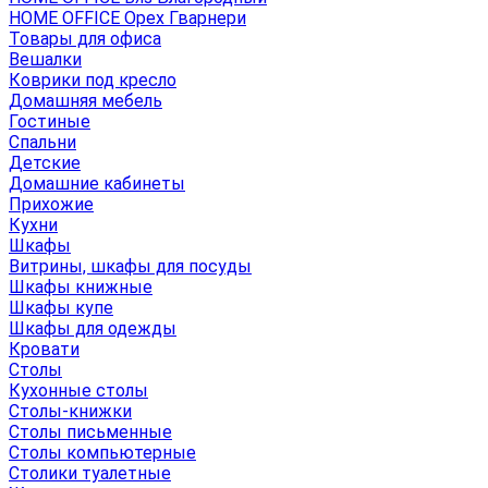
HOME OFFICE Орех Гварнери
Товары для офиса
Вешалки
Коврики под кресло
Домашняя мебель
Гостиные
Спальни
Детские
Домашние кабинеты
Прихожие
Кухни
Шкафы
Витрины, шкафы для посуды
Шкафы книжные
Шкафы купе
Шкафы для одежды
Кровати
Столы
Кухонные столы
Столы-книжки
Столы письменные
Столы компьютерные
Столики туалетные