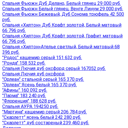
Спальня Фьюжн Дуб Делано, Белый глянец 29 000 руб.
Спальня Фьюжн Белый глянец, Венге Линум 29 000 руб.
Спальня Фьюжн Бежевый, Дуб Сонома трюфель 42 500
руб.
Спальня «Хилтон» Дуб Крафт золотой, Белый матовый
66 796 руб.
Спальня «Хилтон» Дуб Крафт золотой, Графит матовый
66 796 руб.
Спальня «Хилтон»Ателье светлый, Белый матовый 68
396 руб.
"Родос" кашемир серый 151 632 руб.
"Ронда" 158 532 руб.
Спальня Лючия дуб оксфорд серый 167052 руб.
Спальня Лючия дуб оксфорд
"Орлеан" стальной серый 165 370 руб.
"Орлеан" Ясень белый 165 370 руб.
"Афины" 160 092 руб.
"Парма" 183 240 руб.
"Флоренция" 188 628 руб.
Спальня АУРА 194250 руб.
"Мартина" кашемир серый 206 784 руб.
"Скарлетт" ясень белый 242 280 руб.
"Скарлетт" дуб состареный 239 460 руб.