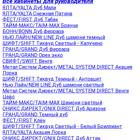
Все кабинеты для руководителя
ЯЛТА/YALTA Дуб Мали
ЯЛТА/YALTA Снежная Патина
ФЁСТ/FIRST Дуб Табак
ТАЙМ-МАКС/TAIM-MAX Брауни
БОНН/BONN Дуб феррара
НЬЮ ЛАЙН/NEW LINE Дуб шамони темный
ШИФТ/SHIFT Тиквуд Светлый - Капучино
ГРАНД/GRAND Дуб феррара
ГРАНД/GRAND Орех экко
СВИФТ/SWIFT Венге
Метал Систем Директ/METAL SYSTEM DIRECT Акация
Лорка
ШИФТ/SHIFT Тиквуд Темный - Антрацит
Нью Лайн/NEW LINE Дуб шамони светлый
Метал Систем Директ/METAL SYSTEM DIRECT Венге
Цаво
ТАЙМ-МАКС/TAIM-MAX Шамони светлый
ОНИКС ДИРЕКТ/ONIX DIRECT Дуб Аризона
ГРАНД/GRAND Темный дуб
ФЁСТ/FIRST Клён
ШИФТ/SHIFT Тиквуд Светлый - Белый Бриллиант
ЯЛТА/YALTA Акация Лорка
ОНИКС ДИРЕКТ/ONIX DIRECT Дуб Аттик