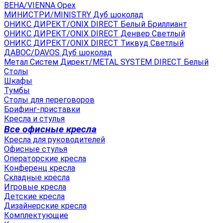
ВЕНА/VIENNA Орех
МИНИСТРИ/MINISTRY Дуб шоколад
ОНИКС ДИРЕКТ/ONIX DIRECT Белый Бриллиант
ОНИКС ДИРЕКТ/ONIX DIRECT Денвер Светлый
ОНИКС ДИРЕКТ/ONIX DIRECT Тиквуд Светлый
ДАВОС/DAVOS Дуб шоколад
Метал Систем Директ/METAL SYSTEM DIRECT Белый
Столы
Шкафы
Тумбы
Столы для переговоров
Брифинг-приставки
Кресла и стулья
Все офисные кресла
Кресла для руководителей
Офисные стулья
Операторские кресла
Конференц кресла
Складные кресла
Игровые кресла
Детские кресла
Дизайнерские кресла
Комплектующие