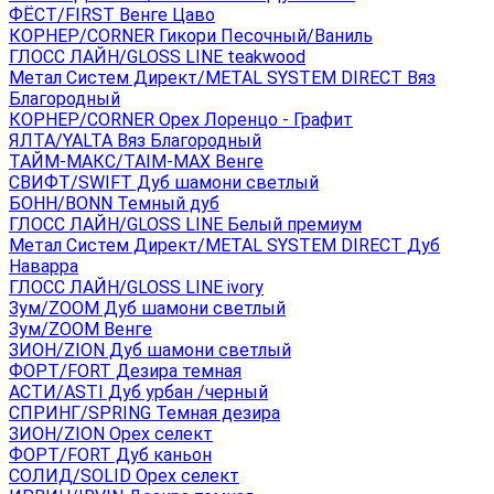
ФЁСТ/FIRST Венге Цаво
КОРНЕР/CORNER Гикори Песочный/Ваниль
ГЛОСС ЛАЙН/GLOSS LINE teakwood
Метал Систем Директ/METAL SYSTEM DIRECT Вяз
Благородный
КОРНЕР/CORNER Орех Лоренцо - Графит
ЯЛТА/YALTA Вяз Благородный
ТАЙМ-МАКС/TAIM-MAX Венге
СВИФТ/SWIFT Дуб шамони светлый
БОНН/BONN Темный дуб
ГЛОСС ЛАЙН/GLOSS LINE Белый премиум
Метал Систем Директ/METAL SYSTEM DIRECT Дуб
Наварра
ГЛОСС ЛАЙН/GLOSS LINE ivory
Зум/ZOOM Дуб шамони светлый
Зум/ZOOM Венге
ЗИОН/ZION Дуб шамони светлый
ФОРТ/FORT Дезира темная
АСТИ/ASTI Дуб урбан /черный
СПРИНГ/SPRING Темная дезира
ЗИОН/ZION Орех селект
ФОРТ/FORT Дуб каньон
СОЛИД/SOLID Орех селект