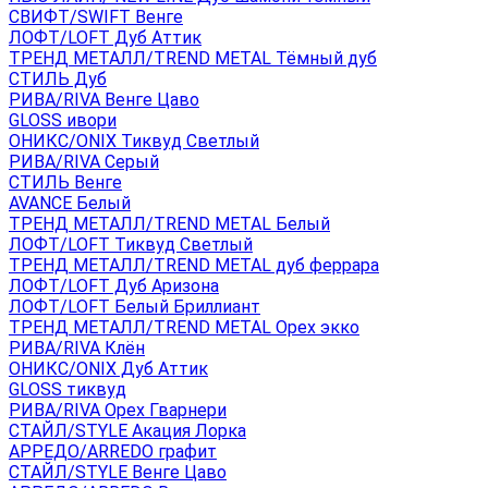
СВИФТ/SWIFT Венге
ЛОФТ/LOFT Дуб Аттик
ТРЕНД МЕТАЛЛ/TREND METAL Тёмный дуб
СТИЛЬ Дуб
РИВА/RIVA Венге Цаво
GLOSS ивори
ОНИКС/ONIX Тиквуд Светлый
РИВА/RIVA Серый
СТИЛЬ Венге
AVANСE Белый
ТРЕНД МЕТАЛЛ/TREND METAL Белый
ЛОФТ/LOFT Тиквуд Светлый
ТРЕНД МЕТАЛЛ/TREND METAL дуб феррара
ЛОФТ/LOFT Дуб Аризона
ЛОФТ/LOFT Белый Бриллиант
ТРЕНД МЕТАЛЛ/TREND METAL Орех экко
РИВА/RIVA Клён
ОНИКС/ONIX Дуб Аттик
GLOSS тиквуд
РИВА/RIVA Орех Гварнери
СТАЙЛ/STYLE Акация Лорка
АРРЕДО/ARREDO графит
СТАЙЛ/STYLE Венге Цаво