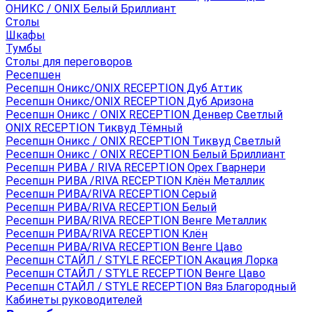
ОНИКС / ONIX Белый Бриллиант
Столы
Шкафы
Тумбы
Столы для переговоров
Ресепшен
Ресепшн Оникс/ONIX RECEPTION Дуб Аттик
Ресепшн Оникс/ONIX RECEPTION Дуб Аризона
Ресепшн Оникс / ONIX RECEPTION Денвер Светлый
ONIX RECEPTION Тиквуд Тёмный
Ресепшн Оникс / ONIX RECEPTION Тиквуд Светлый
Ресепшн Оникс / ONIX RECEPTION Белый Бриллиант
Ресепшн РИВА / RIVA RECEPTION Орех Гварнери
Ресепшн РИВА /RIVA RECEPTION Клён Металлик
Ресепшн РИВА/RIVA RECEPTION Серый
Ресепшн РИВА/RIVA RECEPTION Белый
Ресепшн РИВА/RIVA RECEPTION Венге Металлик
Ресепшн РИВА/RIVA RECEPTION Клён
Ресепшн РИВА/RIVA RECEPTION Венге Цаво
Ресепшн СТАЙЛ / STYLE RECEPTION Акация Лорка
Ресепшн СТАЙЛ / STYLE RECEPTION Венге Цаво
Ресепшн СТАЙЛ / STYLE RECEPTION Вяз Благородный
Кабинеты руководителей