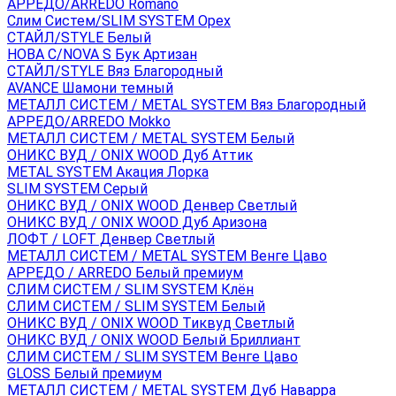
АРРЕДО/ARREDO Romano
Слим Систем/SLIM SYSTEM Орех
СТАЙЛ/STYLE Белый
НОВА С/NOVA S Бук Артизан
СТАЙЛ/STYLE Вяз Благородный
AVANCE Шамони темный
МЕТАЛЛ СИСТЕМ / METAL SYSTEM Вяз Благородный
АРРЕДО/ARREDO Mokko
МЕТАЛЛ СИСТЕМ / METAL SYSTEM Белый
ОНИКС ВУД / ONIX WOOD Дуб Аттик
METAL SYSTEM Акация Лорка
SLIM SYSTEM Серый
ОНИКС ВУД / ONIX WOOD Денвер Светлый
ОНИКС ВУД / ONIX WOOD Дуб Аризона
ЛОФТ / LOFT Денвер Светлый
МЕТАЛЛ СИСТЕМ / METAL SYSTEM Венге Цаво
АРРЕДО / ARREDO Белый премиум
СЛИМ СИСТЕМ / SLIM SYSTEM Клён
СЛИМ СИСТЕМ / SLIM SYSTEM Белый
ОНИКС ВУД / ONIX WOOD Тиквуд Светлый
ОНИКС ВУД / ONIX WOOD Белый Бриллиант
СЛИМ СИСТЕМ / SLIM SYSTEM Венге Цаво
GLOSS Белый премиум
МЕТАЛЛ СИСТЕМ / METAL SYSTEM Дуб Наварра