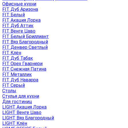
Офисные кухни
FIT Дуб Аризона
FIT Белый
FIT Акация Лорка
FIT Дуб Аттик
FIT Венге Цаво
FIT Белый Бриллиант
FIT Вяз Благородный
FIT Денвер Светлый
FIT Клён
FIT Дуб Табак
FIT Орех Гварнери
FIT Снежная Патина
FIT Металлик
FIT Дуб Наварра
FIT Серый
Столы
Стулья для кухни
Для гостиниц
LIGHT Акация Лорка
LIGHT Венге Цаво
LIGHT Вяз Благородный
LIGHT Клён