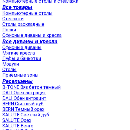
Компьютерные столы и стеллажи
Все товары
Компьютерные столы
Стеллажи
Столы раскладные
Полки
Офисные диваны и кресла
Все диваны и кресла
Офисные диваны
Мягкие кресла
Пуфы и банкетки
Модули
Столы
Приёмные зоны
Ресепшены
B-TONE Вяз бетон темный
DALI Орех антрацит
DALI Эбен антрацит
BERN Светлый дуб
BERN Темный орех
SALUTE Светлый дуб
SALUTE Орех
SALUTE Венге