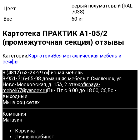
серый полуматовый (RAL
Цвет
7038)
Вес
60 кг
Картотека ПРАКТИК A1-05/2
(промежуточная секция) отзывы
Категории:
Картотеки
Вся металлическая мебель и
сейфы
8 (4812) 63-24-29 офисная мебель
8-951-716-65-98 домашняя мебель
г. Смоленск, ул.
Ново-Московская, д. 15А, 2 этаж
ofisnaya-
mebel67@yandex.ru
Пн- Пт с 9.00 до 18.00; Сб,Вс -
выходные
Мы в соц.сетях
Компания
Магазин
Корзина
Личный кабинет