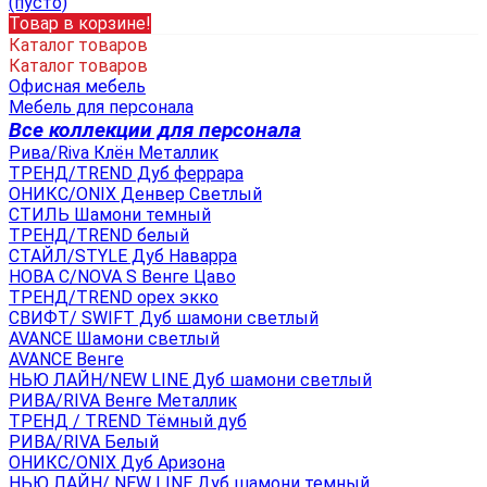
(пусто)
Товар в корзине!
Каталог товаров
Каталог товаров
Офисная мебель
Мебель для персонала
Все коллекции для персонала
Рива/Riva Клён Металлик
ТРЕНД/TREND Дуб феррара
ОНИКС/ONIX Денвер Светлый
СТИЛЬ Шамони темный
ТРЕНД/TREND белый
СТАЙЛ/STYLE Дуб Наварра
НОВА С/NOVA S Венге Цаво
ТРЕНД/TREND орех экко
СВИФТ/ SWIFT Дуб шамони светлый
AVANCE Шамони светлый
AVANCE Венге
НЬЮ ЛАЙН/NEW LINE Дуб шамони светлый
РИВА/RIVA Венге Металлик
TРЕНД / TREND Тёмный дуб
РИВА/RIVA Белый
ОНИКС/ONIX Дуб Аризона
НЬЮ ЛАЙН/ NEW LINE Дуб шамони темный