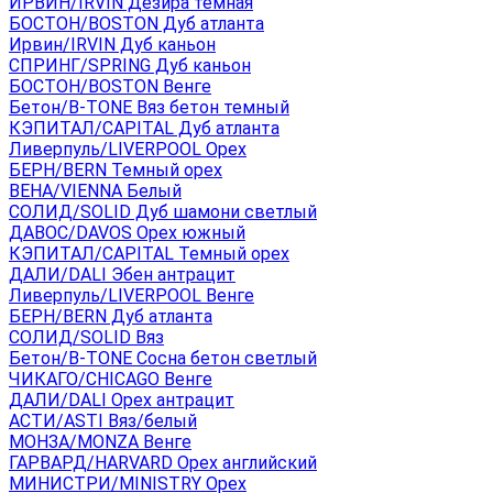
ИРВИН/IRVIN Дезира темная
БОСТОН/BOSTON Дуб атланта
Ирвин/IRVIN Дуб каньон
СПРИНГ/SPRING Дуб каньон
БОСТОН/BOSTON Венге
Бетон/B-TONE Вяз бетон темный
КЭПИТАЛ/CAPITAL Дуб атланта
Ливерпуль/LIVERPOOL Орех
БЕРН/BERN Темный орех
ВЕНА/VIENNA Белый
СОЛИД/SOLID Дуб шамони светлый
ДАВОС/DAVOS Орех южный
КЭПИТАЛ/CAPITAL Темный орех
ДАЛИ/DALI Эбен антрацит
Ливерпуль/LIVERPOOL Венге
БЕРН/BERN Дуб атланта
СОЛИД/SOLID Вяз
Бетон/B-TONE Сосна бетон светлый
ЧИКАГО/CHICAGO Венге
ДАЛИ/DALI Орех антрацит
АСТИ/ASTI Вяз/белый
МОНЗА/MONZA Венге
ГАРВАРД/HARVARD Орех английский
МИНИСТРИ/MINISTRY Орех