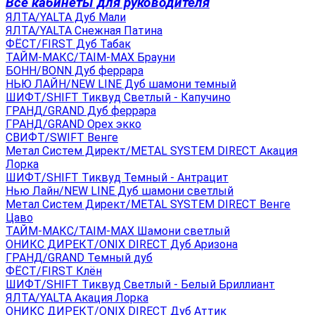
Все кабинеты для руководителя
ЯЛТА/YALTA Дуб Мали
ЯЛТА/YALTA Снежная Патина
ФЁСТ/FIRST Дуб Табак
ТАЙМ-МАКС/TAIM-MAX Брауни
БОНН/BONN Дуб феррара
НЬЮ ЛАЙН/NEW LINE Дуб шамони темный
ШИФТ/SHIFT Тиквуд Светлый - Капучино
ГРАНД/GRAND Дуб феррара
ГРАНД/GRAND Орех экко
СВИФТ/SWIFT Венге
Метал Систем Директ/METAL SYSTEM DIRECT Акация
Лорка
ШИФТ/SHIFT Тиквуд Темный - Антрацит
Нью Лайн/NEW LINE Дуб шамони светлый
Метал Систем Директ/METAL SYSTEM DIRECT Венге
Цаво
ТАЙМ-МАКС/TAIM-MAX Шамони светлый
ОНИКС ДИРЕКТ/ONIX DIRECT Дуб Аризона
ГРАНД/GRAND Темный дуб
ФЁСТ/FIRST Клён
ШИФТ/SHIFT Тиквуд Светлый - Белый Бриллиант
ЯЛТА/YALTA Акация Лорка
ОНИКС ДИРЕКТ/ONIX DIRECT Дуб Аттик