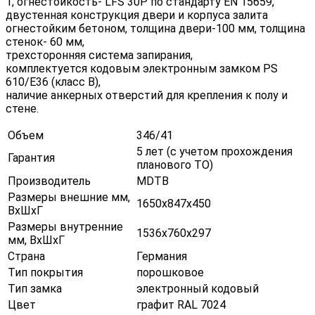
1, огнестойкость- LFS 30P по стандарту EN 15659,
двустенная конструкция двери и корпуса залита
огнестойким бетоном, толщина двери-100 мм, толщина
стенок- 60 мм,
трехсторонняя система запирания,
комплектуется кодовым электронным замком PS
610/E36 (класс В),
наличие анкерных отверстий для крепления к полу и
стене.
Объем
346/41
5 лет (с учетом прохождения
Гарантия
планового ТО)
Производитель
MDTB
Размеры внешние мм,
1650х847х450
ВхШхГ
Размеры внутренние
1536х760х297
мм, ВхШхГ
Страна
Германия
Тип покрытия
порошковое
Тип замка
электронный кодовый
Цвет
графит RAL 7024