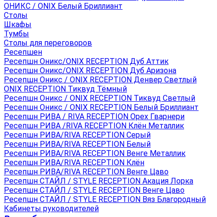
ОНИКС / ONIX Белый Бриллиант
Столы
Шкафы
Тумбы
Столы для переговоров
Ресепшен
Ресепшн Оникс/ONIX RECEPTION Дуб Аттик
Ресепшн Оникс/ONIX RECEPTION Дуб Аризона
Ресепшн Оникс / ONIX RECEPTION Денвер Светлый
ONIX RECEPTION Тиквуд Тёмный
Ресепшн Оникс / ONIX RECEPTION Тиквуд Светлый
Ресепшн Оникс / ONIX RECEPTION Белый Бриллиант
Ресепшн РИВА / RIVA RECEPTION Орех Гварнери
Ресепшн РИВА /RIVA RECEPTION Клён Металлик
Ресепшн РИВА/RIVA RECEPTION Серый
Ресепшн РИВА/RIVA RECEPTION Белый
Ресепшн РИВА/RIVA RECEPTION Венге Металлик
Ресепшн РИВА/RIVA RECEPTION Клён
Ресепшн РИВА/RIVA RECEPTION Венге Цаво
Ресепшн СТАЙЛ / STYLE RECEPTION Акация Лорка
Ресепшн СТАЙЛ / STYLE RECEPTION Венге Цаво
Ресепшн СТАЙЛ / STYLE RECEPTION Вяз Благородный
Кабинеты руководителей