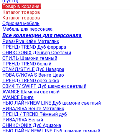
(пусто)
Товар в корзине!
Каталог товаров
Каталог товаров
Офисная мебель
Мебель для персонала
Все коллекции для персонала
Рива/Riva Клён Металлик
ТРЕНД/TREND Дуб феррара
ОНИКС/ONIX Денвер Светлый
СТИЛЬ Шамони темный
ТРЕНД/TREND белый
СТАЙЛ/STYLE Дуб Наварра
НОВА С/NOVA S Венге Цаво
ТРЕНД/TREND орех экко
СВИФТ/ SWIFT Дуб шамони светлый
AVANCE Шамони светлый
AVANCE Венге
НЬЮ ЛАЙН/NEW LINE Дуб шамони светлый
РИВА/RIVA Венге Металлик
TРЕНД / TREND Тёмный дуб
РИВА/RIVA Белый
ОНИКС/ONIX Дуб Аризона
НЬЮ ЛАЙН/ NEW LINE Дуб шамони темный