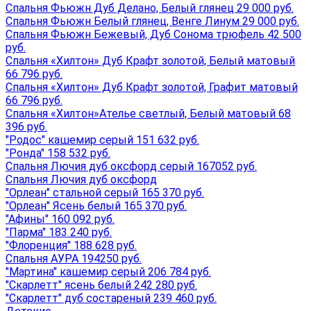
Спальня Фьюжн Дуб Делано, Белый глянец 29 000 руб.
Спальня Фьюжн Белый глянец, Венге Линум 29 000 руб.
Спальня Фьюжн Бежевый, Дуб Сонома трюфель 42 500
руб.
Спальня «Хилтон» Дуб Крафт золотой, Белый матовый
66 796 руб.
Спальня «Хилтон» Дуб Крафт золотой, Графит матовый
66 796 руб.
Спальня «Хилтон»Ателье светлый, Белый матовый 68
396 руб.
"Родос" кашемир серый 151 632 руб.
"Ронда" 158 532 руб.
Спальня Лючия дуб оксфорд серый 167052 руб.
Спальня Лючия дуб оксфорд
"Орлеан" стальной серый 165 370 руб.
"Орлеан" Ясень белый 165 370 руб.
"Афины" 160 092 руб.
"Парма" 183 240 руб.
"Флоренция" 188 628 руб.
Спальня АУРА 194250 руб.
"Мартина" кашемир серый 206 784 руб.
"Скарлетт" ясень белый 242 280 руб.
"Скарлетт" дуб состареный 239 460 руб.