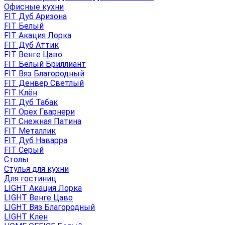
Офисные кухни
FIT Дуб Аризона
FIT Белый
FIT Акация Лорка
FIT Дуб Аттик
FIT Венге Цаво
FIT Белый Бриллиант
FIT Вяз Благородный
FIT Денвер Светлый
FIT Клён
FIT Дуб Табак
FIT Орех Гварнери
FIT Снежная Патина
FIT Металлик
FIT Дуб Наварра
FIT Серый
Столы
Стулья для кухни
Для гостиниц
LIGHT Акация Лорка
LIGHT Венге Цаво
LIGHT Вяз Благородный
LIGHT Клён