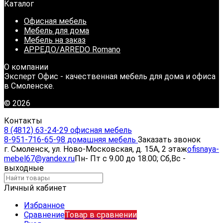
Каталог
Офисная мебель
Мебель для дома
Мебель на заказ
АРРЕДО/ARREDO Romano
О компании
Эксперт Офис - качественная мебель для дома и офиса
в Смоленске.
© 2026
Контакты
8 (4812) 63-24-29 офисная мебель
8-951-716-65-98 домашняя мебель
Заказать звонок
г. Смоленск, ул. Ново-Московская, д. 15А, 2 этаж
ofisnaya-
mebel67@yandex.ru
Пн- Пт с 9.00 до 18.00; Сб,Вс -
выходные
Личный кабинет
Избранное
Сравнение
Товар в сравнении