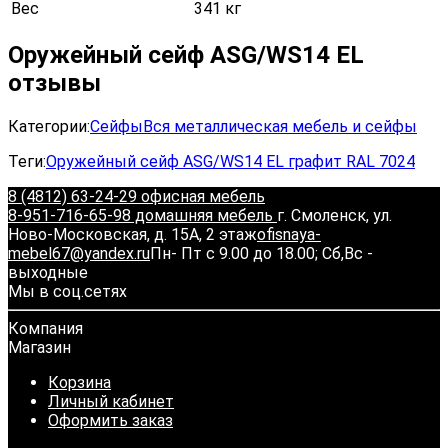
Вес
341 кг
Оружейный сейф ASG/WS14 EL
отзывы
Категории:
Сейфы
Вся металлическая мебель и сейфы
Теги:
Оружейный сейф ASG/WS14 EL графит RAL 7024
8 (4812) 63-24-29 офисная мебель
8-951-716-65-98 домашняя мебель
г. Смоленск, ул.
Ново-Московская, д. 15А, 2 этаж
ofisnaya-
mebel67@yandex.ru
Пн- Пт с 9.00 до 18.00; Сб,Вс -
выходные
Мы в соц.сетях
Компания
Магазин
Корзина
Личный кабинет
Оформить заказ