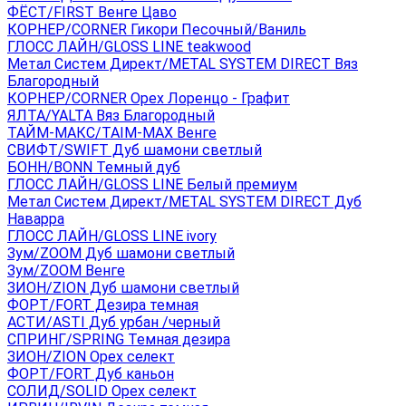
ФЁСТ/FIRST Венге Цаво
КОРНЕР/CORNER Гикори Песочный/Ваниль
ГЛОСС ЛАЙН/GLOSS LINE teakwood
Метал Систем Директ/METAL SYSTEM DIRECT Вяз
Благородный
КОРНЕР/CORNER Орех Лоренцо - Графит
ЯЛТА/YALTA Вяз Благородный
ТАЙМ-МАКС/TAIM-MAX Венге
СВИФТ/SWIFT Дуб шамони светлый
БОНН/BONN Темный дуб
ГЛОСС ЛАЙН/GLOSS LINE Белый премиум
Метал Систем Директ/METAL SYSTEM DIRECT Дуб
Наварра
ГЛОСС ЛАЙН/GLOSS LINE ivory
Зум/ZOOM Дуб шамони светлый
Зум/ZOOM Венге
ЗИОН/ZION Дуб шамони светлый
ФОРТ/FORT Дезира темная
АСТИ/ASTI Дуб урбан /черный
СПРИНГ/SPRING Темная дезира
ЗИОН/ZION Орех селект
ФОРТ/FORT Дуб каньон
СОЛИД/SOLID Орех селект