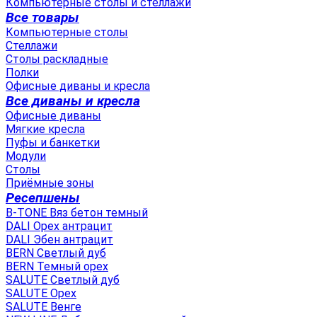
Компьютерные столы и стеллажи
Все товары
Компьютерные столы
Стеллажи
Столы раскладные
Полки
Офисные диваны и кресла
Все диваны и кресла
Офисные диваны
Мягкие кресла
Пуфы и банкетки
Модули
Столы
Приёмные зоны
Ресепшены
B-TONE Вяз бетон темный
DALI Орех антрацит
DALI Эбен антрацит
BERN Светлый дуб
BERN Темный орех
SALUTE Светлый дуб
SALUTE Орех
SALUTE Венге