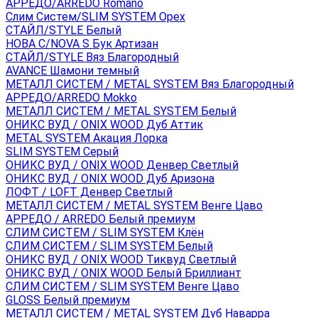
АРРЕДО/ARREDO Romano
Слим Систем/SLIM SYSTEM Орех
СТАЙЛ/STYLE Белый
НОВА С/NOVA S Бук Артизан
СТАЙЛ/STYLE Вяз Благородный
AVANCE Шамони темный
МЕТАЛЛ СИСТЕМ / METAL SYSTEM Вяз Благородный
АРРЕДО/ARREDO Mokko
МЕТАЛЛ СИСТЕМ / METAL SYSTEM Белый
ОНИКС ВУД / ONIX WOOD Дуб Аттик
METAL SYSTEM Акация Лорка
SLIM SYSTEM Серый
ОНИКС ВУД / ONIX WOOD Денвер Светлый
ОНИКС ВУД / ONIX WOOD Дуб Аризона
ЛОФТ / LOFT Денвер Светлый
МЕТАЛЛ СИСТЕМ / METAL SYSTEM Венге Цаво
АРРЕДО / ARREDO Белый премиум
СЛИМ СИСТЕМ / SLIM SYSTEM Клён
СЛИМ СИСТЕМ / SLIM SYSTEM Белый
ОНИКС ВУД / ONIX WOOD Тиквуд Светлый
ОНИКС ВУД / ONIX WOOD Белый Бриллиант
СЛИМ СИСТЕМ / SLIM SYSTEM Венге Цаво
GLOSS Белый премиум
МЕТАЛЛ СИСТЕМ / METAL SYSTEM Дуб Наварра