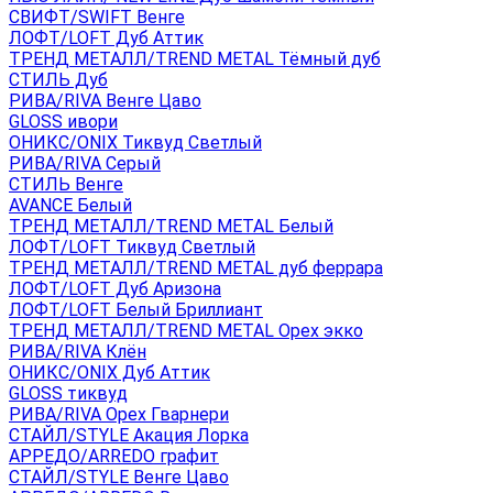
СВИФТ/SWIFT Венге
ЛОФТ/LOFT Дуб Аттик
ТРЕНД МЕТАЛЛ/TREND METAL Тёмный дуб
СТИЛЬ Дуб
РИВА/RIVA Венге Цаво
GLOSS ивори
ОНИКС/ONIX Тиквуд Светлый
РИВА/RIVA Серый
СТИЛЬ Венге
AVANСE Белый
ТРЕНД МЕТАЛЛ/TREND METAL Белый
ЛОФТ/LOFT Тиквуд Светлый
ТРЕНД МЕТАЛЛ/TREND METAL дуб феррара
ЛОФТ/LOFT Дуб Аризона
ЛОФТ/LOFT Белый Бриллиант
ТРЕНД МЕТАЛЛ/TREND METAL Орех экко
РИВА/RIVA Клён
ОНИКС/ONIX Дуб Аттик
GLOSS тиквуд
РИВА/RIVA Орех Гварнери
СТАЙЛ/STYLE Акация Лорка
АРРЕДО/ARREDO графит
СТАЙЛ/STYLE Венге Цаво