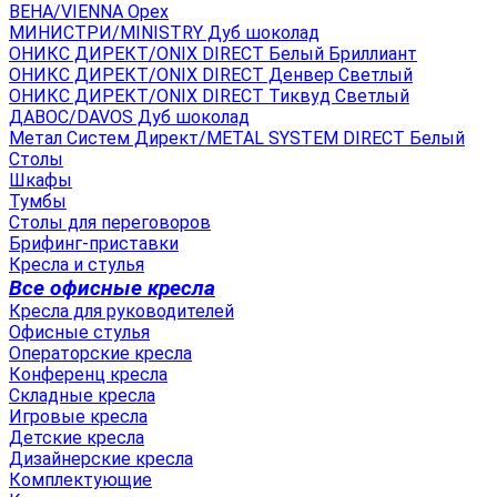
ВЕНА/VIENNA Орех
МИНИСТРИ/MINISTRY Дуб шоколад
ОНИКС ДИРЕКТ/ONIX DIRECT Белый Бриллиант
ОНИКС ДИРЕКТ/ONIX DIRECT Денвер Светлый
ОНИКС ДИРЕКТ/ONIX DIRECT Тиквуд Светлый
ДАВОС/DAVOS Дуб шоколад
Метал Систем Директ/METAL SYSTEM DIRECT Белый
Столы
Шкафы
Тумбы
Столы для переговоров
Брифинг-приставки
Кресла и стулья
Все офисные кресла
Кресла для руководителей
Офисные стулья
Операторские кресла
Конференц кресла
Складные кресла
Игровые кресла
Детские кресла
Дизайнерские кресла
Комплектующие