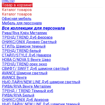
(пусто)
Товар в корзине!
Каталог товаров
Каталог товаров
Офисная мебель
Мебель для персонала
Все коллекции для персонала
Рива/Riva Клён Металлик
ТРЕНД/TREND Дуб феррара
ОНИКС/ONIX Денвер Светлый
СТИЛЬ Шамони темный
ТРЕНД/TREND белый
СТАЙЛ/STYLE Дуб Наварра
НОВА С/NOVA S Венге Цаво
ТРЕНД/TREND орех экко
СВИФТ/ SWIFT Дуб шамони светлый
AVANCE Шамони светлый
AVANCE Венге
НЬЮ ЛАЙН/NEW LINE Дуб шамони светлый
РИВА/RIVA Венге Металлик
TРЕНД / TREND Тёмный дуб
РИВА/RIVA Белый
ОНИКС/ONIX Дуб Аризона
НЬЮ ЛАЙН/ NEW LINE Дуб шамони темный