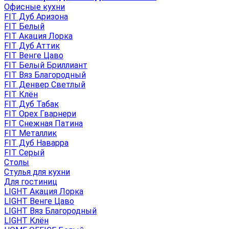
Офисные кухни
FIT Дуб Аризона
FIT Белый
FIT Акация Лорка
FIT Дуб Аттик
FIT Венге Цаво
FIT Белый Бриллиант
FIT Вяз Благородный
FIT Денвер Светлый
FIT Клён
FIT Дуб Табак
FIT Орех Гварнери
FIT Снежная Патина
FIT Металлик
FIT Дуб Наварра
FIT Серый
Столы
Стулья для кухни
Для гостиниц
LIGHT Акация Лорка
LIGHT Венге Цаво
LIGHT Вяз Благородный
LIGHT Клён