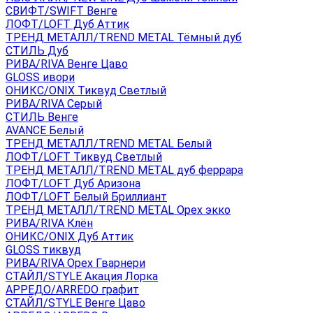
СВИФТ/SWIFT Венге
ЛОФТ/LOFT Дуб Аттик
ТРЕНД МЕТАЛЛ/TREND METAL Тёмный дуб
СТИЛЬ Дуб
РИВА/RIVA Венге Цаво
GLOSS ивори
ОНИКС/ONIX Тиквуд Светлый
РИВА/RIVA Серый
СТИЛЬ Венге
AVANСE Белый
ТРЕНД МЕТАЛЛ/TREND METAL Белый
ЛОФТ/LOFT Тиквуд Светлый
ТРЕНД МЕТАЛЛ/TREND METAL дуб феррара
ЛОФТ/LOFT Дуб Аризона
ЛОФТ/LOFT Белый Бриллиант
ТРЕНД МЕТАЛЛ/TREND METAL Орех экко
РИВА/RIVA Клён
ОНИКС/ONIX Дуб Аттик
GLOSS тиквуд
РИВА/RIVA Орех Гварнери
СТАЙЛ/STYLE Акация Лорка
АРРЕДО/ARREDO графит
СТАЙЛ/STYLE Венге Цаво