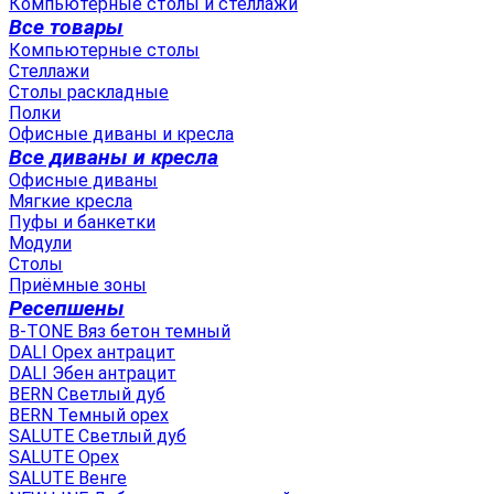
Компьютерные столы и стеллажи
Все товары
Компьютерные столы
Стеллажи
Столы раскладные
Полки
Офисные диваны и кресла
Все диваны и кресла
Офисные диваны
Мягкие кресла
Пуфы и банкетки
Модули
Столы
Приёмные зоны
Ресепшены
B-TONE Вяз бетон темный
DALI Орех антрацит
DALI Эбен антрацит
BERN Светлый дуб
BERN Темный орех
SALUTE Светлый дуб
SALUTE Орех
SALUTE Венге