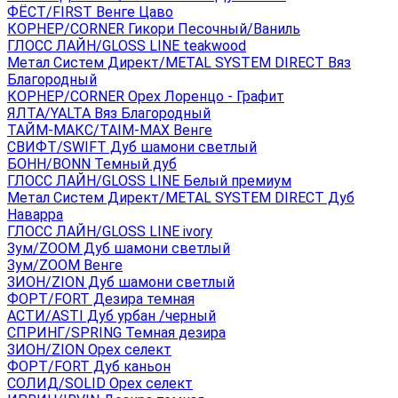
ФЁСТ/FIRST Венге Цаво
КОРНЕР/CORNER Гикори Песочный/Ваниль
ГЛОСС ЛАЙН/GLOSS LINE teakwood
Метал Систем Директ/METAL SYSTEM DIRECT Вяз
Благородный
КОРНЕР/CORNER Орех Лоренцо - Графит
ЯЛТА/YALTA Вяз Благородный
ТАЙМ-МАКС/TAIM-MAX Венге
СВИФТ/SWIFT Дуб шамони светлый
БОНН/BONN Темный дуб
ГЛОСС ЛАЙН/GLOSS LINE Белый премиум
Метал Систем Директ/METAL SYSTEM DIRECT Дуб
Наварра
ГЛОСС ЛАЙН/GLOSS LINE ivory
Зум/ZOOM Дуб шамони светлый
Зум/ZOOM Венге
ЗИОН/ZION Дуб шамони светлый
ФОРТ/FORT Дезира темная
АСТИ/ASTI Дуб урбан /черный
СПРИНГ/SPRING Темная дезира
ЗИОН/ZION Орех селект
ФОРТ/FORT Дуб каньон
СОЛИД/SOLID Орех селект