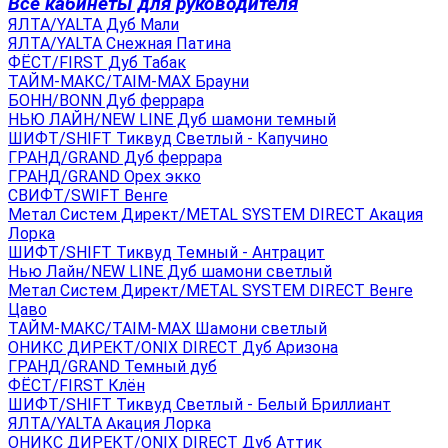
Все кабинеты для руководителя
ЯЛТА/YALTA Дуб Мали
ЯЛТА/YALTA Снежная Патина
ФЁСТ/FIRST Дуб Табак
ТАЙМ-МАКС/TAIM-MAX Брауни
БОНН/BONN Дуб феррара
НЬЮ ЛАЙН/NEW LINE Дуб шамони темный
ШИФТ/SHIFT Тиквуд Светлый - Капучино
ГРАНД/GRAND Дуб феррара
ГРАНД/GRAND Орех экко
СВИФТ/SWIFT Венге
Метал Систем Директ/METAL SYSTEM DIRECT Акация
Лорка
ШИФТ/SHIFT Тиквуд Темный - Антрацит
Нью Лайн/NEW LINE Дуб шамони светлый
Метал Систем Директ/METAL SYSTEM DIRECT Венге
Цаво
ТАЙМ-МАКС/TAIM-MAX Шамони светлый
ОНИКС ДИРЕКТ/ONIX DIRECT Дуб Аризона
ГРАНД/GRAND Темный дуб
ФЁСТ/FIRST Клён
ШИФТ/SHIFT Тиквуд Светлый - Белый Бриллиант
ЯЛТА/YALTA Акация Лорка
ОНИКС ДИРЕКТ/ONIX DIRECT Дуб Аттик