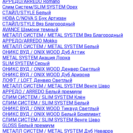
АРРЕДО/ARREDO Romano
Слим Систем/SLIM SYSTEM Орех
СТАЙЛ/STYLE Белый
НОВА С/NOVA S Бук Артизан
СТАЙЛ/STYLE Вяз Благородный
AVANCE Шамони темный
МЕТАЛЛ СИСТЕМ / METAL SYSTEM Вяз Благородный
АРРЕДО/ARREDO Mokko
МЕТАЛЛ СИСТЕМ / METAL SYSTEM Белый
ОНИКС ВУД / ONIX WOOD Дуб Аттик
METAL SYSTEM Акация Лорка
SLIM SYSTEM Серый
ОНИКС ВУД / ONIX WOOD Денвер Светлый
ОНИКС ВУД / ONIX WOOD Дуб Аризона
ЛОФТ / LOFT Денвер Светлый
МЕТАЛЛ СИСТЕМ / METAL SYSTEM Венге Цаво
АРРЕДО / ARREDO Белый премиум
СЛИМ СИСТЕМ / SLIM SYSTEM Клён
СЛИМ СИСТЕМ / SLIM SYSTEM Белый
ОНИКС ВУД / ONIX WOOD Тиквуд Светлый
ОНИКС ВУД / ONIX WOOD Белый Бриллиант
СЛИМ СИСТЕМ / SLIM SYSTEM Венге Цаво
GLOSS Белый премиум
МЕТАЛЛ СИСТЕМ / METAL SYSTEM Дуб Наварра