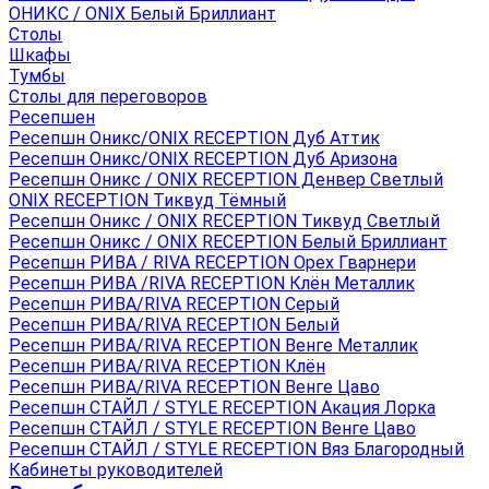
ОНИКС / ONIX Белый Бриллиант
Столы
Шкафы
Тумбы
Столы для переговоров
Ресепшен
Ресепшн Оникс/ONIX RECEPTION Дуб Аттик
Ресепшн Оникс/ONIX RECEPTION Дуб Аризона
Ресепшн Оникс / ONIX RECEPTION Денвер Светлый
ONIX RECEPTION Тиквуд Тёмный
Ресепшн Оникс / ONIX RECEPTION Тиквуд Светлый
Ресепшн Оникс / ONIX RECEPTION Белый Бриллиант
Ресепшн РИВА / RIVA RECEPTION Орех Гварнери
Ресепшн РИВА /RIVA RECEPTION Клён Металлик
Ресепшн РИВА/RIVA RECEPTION Серый
Ресепшн РИВА/RIVA RECEPTION Белый
Ресепшн РИВА/RIVA RECEPTION Венге Металлик
Ресепшн РИВА/RIVA RECEPTION Клён
Ресепшн РИВА/RIVA RECEPTION Венге Цаво
Ресепшн СТАЙЛ / STYLE RECEPTION Акация Лорка
Ресепшн СТАЙЛ / STYLE RECEPTION Венге Цаво
Ресепшн СТАЙЛ / STYLE RECEPTION Вяз Благородный
Кабинеты руководителей