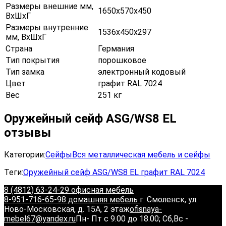
Размеры внешние мм,
1650х570х450
ВхШхГ
Размеры внутренние
1536х450х297
мм, ВхШхГ
Страна
Германия
Тип покрытия
порошковое
Тип замка
электронный кодовый
Цвет
графит RAL 7024
Вес
251 кг
Оружейный сейф ASG/WS8 EL
отзывы
Категории:
Сейфы
Вся металлическая мебель и сейфы
Теги:
Оружейный сейф ASG/WS8 EL графит RAL 7024
8 (4812) 63-24-29 офисная мебель
8-951-716-65-98 домашняя мебель
г. Смоленск, ул.
Ново-Московская, д. 15А, 2 этаж
ofisnaya-
mebel67@yandex.ru
Пн- Пт с 9.00 до 18.00; Сб,Вс -