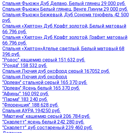
Спальня Фьюжн Дуб Делано, Белый глянец 29 000 руб.
Спальня Фьюжн Белый глянец, Венге Линум 29 000 руб.
Спальня Фьюжн Бежевый, Дуб Сонома трюфель 42 500
руб.
Спальня «Хилтон» Дуб Крафт золотой, Белый матовый
66 796 руб.
Спальня «Хилтон» Дуб Крафт золотой, Графит матовый
66 796 руб.
Спальня «Хилтон»Ателье светлый, Белый матовый 68
396 руб.
"Родос" кашемир серый 151 632 руб.
"Ронда" 158 532 руб.
Спальня Лючия дуб оксфорд серый 167052 руб.
Спальня Лючия дуб оксфорд
"Орлеан" стальной серый 165 370 руб.
"Орлеан" Ясень белый 165 370 руб.
"Афины" 160 092 руб.
"Парма" 183 240 руб.
"Флоренция" 188 628 руб.
Спальня АУРА 194250 руб.
"Мартина" кашемир серый 206 784 руб.
"Скарлетт" ясень белый 242 280 руб.
"Скарлетт" дуб состареный 239 460 руб.