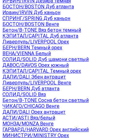
ИРВИН/IRVIN Дезира темная
БОСТОН/BOSTON Дуб атланта
Ирвин/IRVIN Дуб каньон
СПРИНГ/SPRING Дуб каньон
БОСТОН/BOSTON Венге
Бетон/B-TONE Вяз бетон темный
КЭПИТАЛ/CAPITAL Дуб атланта
Ливерпуль/LIVERPOOL Орех
БЕРН/BERN Темный орех
ВЕНА/VIENNA Белый
СОЛИД/SOLID Дуб шамони светлый
ДАВОС/DAVOS Орех южный
КЭПИТАЛ/CAPITAL Темный орех
ДАЛИ/DALI Эбен антрацит
Ливерпуль/LIVERPOOL Венге
БЕРН/BERN Дуб атланта
СОЛИД/SOLID Вяз
Бетон/B-TONE Сосна бетон светлый
ЧИКАГО/CHICAGO Венге
ДАЛИ/DALI Орех антрацит
АСТИ/ASTI Вяз/белый
МОНЗА/MONZA Венге
ГАРВАРД/HARVARD Орех английский
МИНИСТРИ/MINISTRY Орех