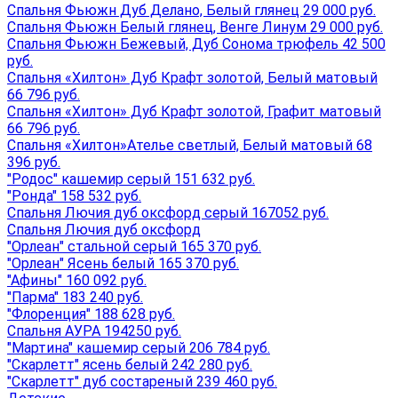
Спальня Фьюжн Дуб Делано, Белый глянец 29 000 руб.
Спальня Фьюжн Белый глянец, Венге Линум 29 000 руб.
Спальня Фьюжн Бежевый, Дуб Сонома трюфель 42 500
руб.
Спальня «Хилтон» Дуб Крафт золотой, Белый матовый
66 796 руб.
Спальня «Хилтон» Дуб Крафт золотой, Графит матовый
66 796 руб.
Спальня «Хилтон»Ателье светлый, Белый матовый 68
396 руб.
"Родос" кашемир серый 151 632 руб.
"Ронда" 158 532 руб.
Спальня Лючия дуб оксфорд серый 167052 руб.
Спальня Лючия дуб оксфорд
"Орлеан" стальной серый 165 370 руб.
"Орлеан" Ясень белый 165 370 руб.
"Афины" 160 092 руб.
"Парма" 183 240 руб.
"Флоренция" 188 628 руб.
Спальня АУРА 194250 руб.
"Мартина" кашемир серый 206 784 руб.
"Скарлетт" ясень белый 242 280 руб.
"Скарлетт" дуб состареный 239 460 руб.