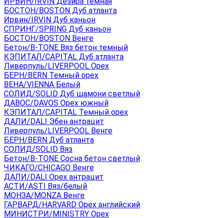
ИРВИН/IRVIN Дезира темная
БОСТОН/BOSTON Дуб атланта
Ирвин/IRVIN Дуб каньон
СПРИНГ/SPRING Дуб каньон
БОСТОН/BOSTON Венге
Бетон/B-TONE Вяз бетон темный
КЭПИТАЛ/CAPITAL Дуб атланта
Ливерпуль/LIVERPOOL Орех
БЕРН/BERN Темный орех
ВЕНА/VIENNA Белый
СОЛИД/SOLID Дуб шамони светлый
ДАВОС/DAVOS Орех южный
КЭПИТАЛ/CAPITAL Темный орех
ДАЛИ/DALI Эбен антрацит
Ливерпуль/LIVERPOOL Венге
БЕРН/BERN Дуб атланта
СОЛИД/SOLID Вяз
Бетон/B-TONE Сосна бетон светлый
ЧИКАГО/CHICAGO Венге
ДАЛИ/DALI Орех антрацит
АСТИ/ASTI Вяз/белый
МОНЗА/MONZA Венге
ГАРВАРД/HARVARD Орех английский
МИНИСТРИ/MINISTRY Орех