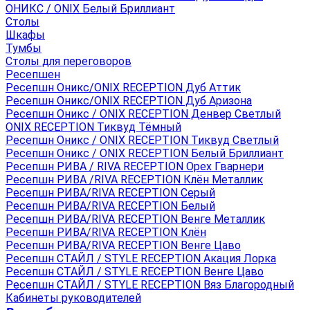
ОНИКС / ONIX Белый Бриллиант
Столы
Шкафы
Тумбы
Столы для переговоров
Ресепшен
Ресепшн Оникс/ONIX RECEPTION Дуб Аттик
Ресепшн Оникс/ONIX RECEPTION Дуб Аризона
Ресепшн Оникс / ONIX RECEPTION Денвер Светлый
ONIX RECEPTION Тиквуд Тёмный
Ресепшн Оникс / ONIX RECEPTION Тиквуд Светлый
Ресепшн Оникс / ONIX RECEPTION Белый Бриллиант
Ресепшн РИВА / RIVA RECEPTION Орех Гварнери
Ресепшн РИВА /RIVA RECEPTION Клён Металлик
Ресепшн РИВА/RIVA RECEPTION Серый
Ресепшн РИВА/RIVA RECEPTION Белый
Ресепшн РИВА/RIVA RECEPTION Венге Металлик
Ресепшн РИВА/RIVA RECEPTION Клён
Ресепшн РИВА/RIVA RECEPTION Венге Цаво
Ресепшн СТАЙЛ / STYLE RECEPTION Акация Лорка
Ресепшн СТАЙЛ / STYLE RECEPTION Венге Цаво
Ресепшн СТАЙЛ / STYLE RECEPTION Вяз Благородный
Кабинеты руководителей