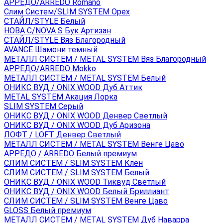
АРРЕДО/ARREDO Romano
Слим Систем/SLIM SYSTEM Орех
СТАЙЛ/STYLE Белый
НОВА С/NOVA S Бук Артизан
СТАЙЛ/STYLE Вяз Благородный
AVANCE Шамони темный
МЕТАЛЛ СИСТЕМ / METAL SYSTEM Вяз Благородный
АРРЕДО/ARREDO Mokko
МЕТАЛЛ СИСТЕМ / METAL SYSTEM Белый
ОНИКС ВУД / ONIX WOOD Дуб Аттик
METAL SYSTEM Акация Лорка
SLIM SYSTEM Серый
ОНИКС ВУД / ONIX WOOD Денвер Светлый
ОНИКС ВУД / ONIX WOOD Дуб Аризона
ЛОФТ / LOFT Денвер Светлый
МЕТАЛЛ СИСТЕМ / METAL SYSTEM Венге Цаво
АРРЕДО / ARREDO Белый премиум
СЛИМ СИСТЕМ / SLIM SYSTEM Клён
СЛИМ СИСТЕМ / SLIM SYSTEM Белый
ОНИКС ВУД / ONIX WOOD Тиквуд Светлый
ОНИКС ВУД / ONIX WOOD Белый Бриллиант
СЛИМ СИСТЕМ / SLIM SYSTEM Венге Цаво
GLOSS Белый премиум
МЕТАЛЛ СИСТЕМ / METAL SYSTEM Дуб Наварра