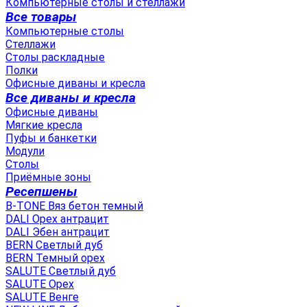
Компьютерные столы и стеллажи
Все товары
Компьютерные столы
Стеллажи
Столы раскладные
Полки
Офисные диваны и кресла
Все диваны и кресла
Офисные диваны
Мягкие кресла
Пуфы и банкетки
Модули
Столы
Приёмные зоны
Ресепшены
B-TONE Вяз бетон темный
DALI Орех антрацит
DALI Эбен антрацит
BERN Светлый дуб
BERN Темный орех
SALUTE Светлый дуб
SALUTE Орех
SALUTE Венге