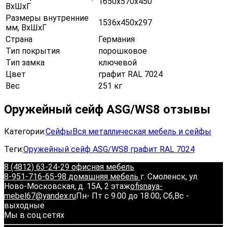
1650х570х450
ВхШхГ
Размеры внутренние
1536х450х297
мм, ВхШхГ
Страна
Германия
Тип покрытия
порошковое
Тип замка
ключевой
Цвет
графит RAL 7024
Вес
251 кг
Оружейный сейф ASG/WS8 отзывы
Категории:
Сейфы
Вся металлическая мебель и сейфы
Теги:
Оружейный сейф ASG/WS8 графит RAL 7024
8 (4812) 63-24-29 офисная мебель
8-951-716-65-98 домашняя мебель
г. Смоленск, ул.
Ново-Московская, д. 15А, 2 этаж
ofisnaya-
mebel67@yandex.ru
Пн- Пт с 9.00 до 18.00; Сб,Вс -
выходные
Мы в соц.сетях