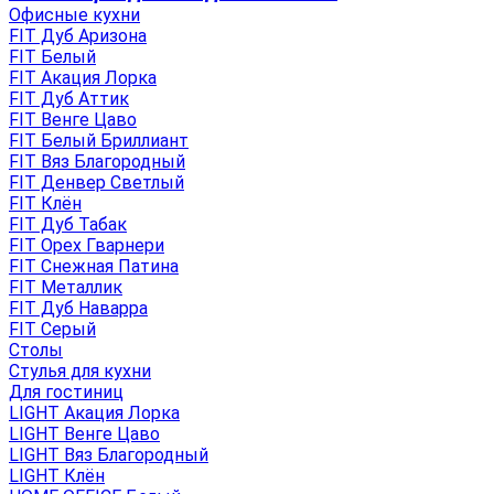
Офисные кухни
FIT Дуб Аризона
FIT Белый
FIT Акация Лорка
FIT Дуб Аттик
FIT Венге Цаво
FIT Белый Бриллиант
FIT Вяз Благородный
FIT Денвер Светлый
FIT Клён
FIT Дуб Табак
FIT Орех Гварнери
FIT Снежная Патина
FIT Металлик
FIT Дуб Наварра
FIT Серый
Столы
Стулья для кухни
Для гостиниц
LIGHT Акация Лорка
LIGHT Венге Цаво
LIGHT Вяз Благородный
LIGHT Клён