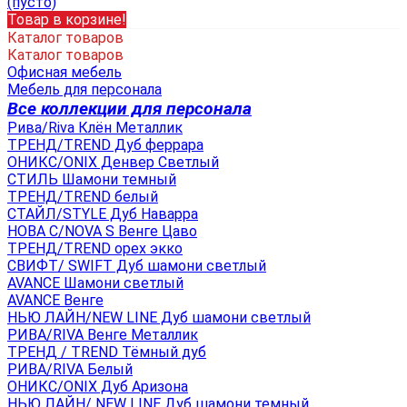
(пусто)
Товар в корзине!
Каталог товаров
Каталог товаров
Офисная мебель
Мебель для персонала
Все коллекции для персонала
Рива/Riva Клён Металлик
ТРЕНД/TREND Дуб феррара
ОНИКС/ONIX Денвер Светлый
СТИЛЬ Шамони темный
ТРЕНД/TREND белый
СТАЙЛ/STYLE Дуб Наварра
НОВА С/NOVA S Венге Цаво
ТРЕНД/TREND орех экко
СВИФТ/ SWIFT Дуб шамони светлый
AVANCE Шамони светлый
AVANCE Венге
НЬЮ ЛАЙН/NEW LINE Дуб шамони светлый
РИВА/RIVA Венге Металлик
TРЕНД / TREND Тёмный дуб
РИВА/RIVA Белый
ОНИКС/ONIX Дуб Аризона
НЬЮ ЛАЙН/ NEW LINE Дуб шамони темный