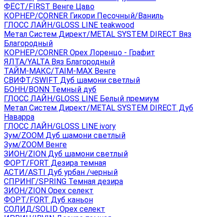
ФЁСТ/FIRST Венге Цаво
КОРНЕР/CORNER Гикори Песочный/Ваниль
ГЛОСС ЛАЙН/GLOSS LINE teakwood
Метал Систем Директ/METAL SYSTEM DIRECT Вяз
Благородный
КОРНЕР/CORNER Орех Лоренцо - Графит
ЯЛТА/YALTA Вяз Благородный
ТАЙМ-МАКС/TAIM-MAX Венге
СВИФТ/SWIFT Дуб шамони светлый
БОНН/BONN Темный дуб
ГЛОСС ЛАЙН/GLOSS LINE Белый премиум
Метал Систем Директ/METAL SYSTEM DIRECT Дуб
Наварра
ГЛОСС ЛАЙН/GLOSS LINE ivory
Зум/ZOOM Дуб шамони светлый
Зум/ZOOM Венге
ЗИОН/ZION Дуб шамони светлый
ФОРТ/FORT Дезира темная
АСТИ/ASTI Дуб урбан /черный
СПРИНГ/SPRING Темная дезира
ЗИОН/ZION Орех селект
ФОРТ/FORT Дуб каньон
СОЛИД/SOLID Орех селект