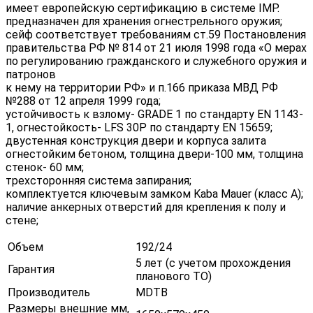
имеет европейскую сертификацию в системе IMP.
предназначен для хранения огнестрельного оружия;
сейф соответствует требованиям ст.59 Постановления
правительства РФ № 814 от 21 июля 1998 года «О мерах
по регулированию гражданского и служебного оружия и
патронов
к нему на территории РФ» и п.166 приказа МВД РФ
№288 от 12 апреля 1999 года;
устойчивость к взлому- GRADE 1 по стандарту EN 1143-
1, огнестойкость- LFS 30P по стандарту EN 15659;
двустенная конструкция двери и корпуса залита
огнестойким бетоном, толщина двери-100 мм, толщина
стенок- 60 мм;
трехсторонняя система запирания;
комплектуется ключевым замком Kaba Mauer (класс А);
наличие анкерных отверстий для крепления к полу и
стене;
Объем
192/24
5 лет (с учетом прохождения
Гарантия
планового ТО)
Производитель
MDTB
Размеры внешние мм,