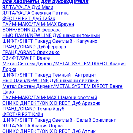
Все кабинеты для руководителя
ЯЛТА/YALTA Дуб Мали
ЯЛТА/YALTA Снежная Патина
ФЁСТ/FIRST Дуб Табак
ТАЙМ-МАКС/TAIM-MAX Брауни
БОНН/BONN Дуб феррара
НЬЮ ЛАЙН/NEW LINE Дуб шамони темный
ШИФТ/SHIFT Тиквуд Светлый - Капучино
ГРАНД/GRAND Дуб феррара
ГРАНД/GRAND Орех экко
СВИФТ/SWIFT Венге
Метал Систем Директ/METAL SYSTEM DIRECT Акация
Лорка
ШИФТ/SHIFT Тиквуд Темный - Антрацит
Нью Лайн/NEW LINE Дуб шамони светлый
Метал Систем Директ/METAL SYSTEM DIRECT Венге
Цаво
ТАЙМ-МАКС/TAIM-MAX Шамони светлый
ОНИКС ДИРЕКТ/ONIX DIRECT Дуб Аризона
ГРАНД/GRAND Темный дуб
ФЁСТ/FIRST Клён
ШИФТ/SHIFT Тиквуд Светлый - Белый Бриллиант
ЯЛТА/YALTA Акация Лорка
ОНИКС ДИРЕКТ/ONIX DIRECT Дуб Аттик