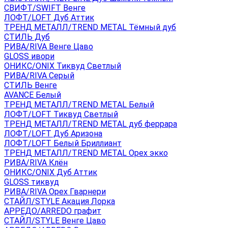
СВИФТ/SWIFT Венге
ЛОФТ/LOFT Дуб Аттик
ТРЕНД МЕТАЛЛ/TREND METAL Тёмный дуб
СТИЛЬ Дуб
РИВА/RIVA Венге Цаво
GLOSS ивори
ОНИКС/ONIX Тиквуд Светлый
РИВА/RIVA Серый
СТИЛЬ Венге
AVANСE Белый
ТРЕНД МЕТАЛЛ/TREND METAL Белый
ЛОФТ/LOFT Тиквуд Светлый
ТРЕНД МЕТАЛЛ/TREND METAL дуб феррара
ЛОФТ/LOFT Дуб Аризона
ЛОФТ/LOFT Белый Бриллиант
ТРЕНД МЕТАЛЛ/TREND METAL Орех экко
РИВА/RIVA Клён
ОНИКС/ONIX Дуб Аттик
GLOSS тиквуд
РИВА/RIVA Орех Гварнери
СТАЙЛ/STYLE Акация Лорка
АРРЕДО/ARREDO графит
СТАЙЛ/STYLE Венге Цаво