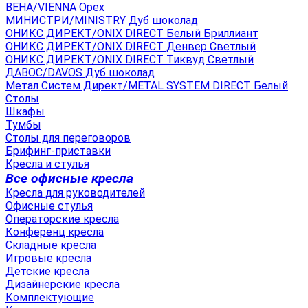
ВЕНА/VIENNA Орех
МИНИСТРИ/MINISTRY Дуб шоколад
ОНИКС ДИРЕКТ/ONIX DIRECT Белый Бриллиант
ОНИКС ДИРЕКТ/ONIX DIRECT Денвер Светлый
ОНИКС ДИРЕКТ/ONIX DIRECT Тиквуд Светлый
ДАВОС/DAVOS Дуб шоколад
Метал Систем Директ/METAL SYSTEM DIRECT Белый
Столы
Шкафы
Тумбы
Столы для переговоров
Брифинг-приставки
Кресла и стулья
Все офисные кресла
Кресла для руководителей
Офисные стулья
Операторские кресла
Конференц кресла
Складные кресла
Игровые кресла
Детские кресла
Дизайнерские кресла
Комплектующие