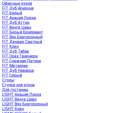
Офисные кухни
FIT Дуб Аризона
FIT Белый
FIT Акация Лорка
FIT Дуб Аттик
FIT Венге Цаво
FIT Белый Бриллиант
FIT Вяз Благородный
FIT Денвер Светлый
FIT Клён
FIT Дуб Табак
FIT Орех Гварнери
FIT Снежная Патина
FIT Металлик
FIT Дуб Наварра
FIT Серый
Столы
Стулья для кухни
Для гостиниц
LIGHT Акация Лорка
LIGHT Венге Цаво
LIGHT Вяз Благородный
LIGHT Клён