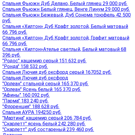
Спальня Фьюжн Дуб Делано, Белый глянец 29 000 руб.
Спальня Фьюжн Белый глянец, Венге Линум 29 000 руб.
Спальня Фьюжн Бежевый, Дуб Сонома трюфель 42 500
руб.
Спальня «Хилтон» Дуб Крафт золотой, Белый матовый
66 796 руб.
Спальня «Хилтон» Дуб Крафт золотой, Графит матовый
66 796 руб.
Спальня «Хилтон»Ателье светлый, Белый матовый 68
396 руб.
"Родос" кашемир серый 151 632 руб.
"Ронда" 158 532 руб.
Спальня Лючия дуб оксфорд серый 167052 руб.
Спальня Лючия дуб оксфорд
"Орлеан" стальной серый 165 370 руб.
"Орлеан" Ясень белый 165 370 руб.
"Афины" 160 092 руб.
"Парма" 183 240 руб.
"Флоренция" 188 628 руб.
Спальня АУРА 194250 руб.
"Мартина" кашемир серый 206 784 руб.
"Скарлетт" ясень белый 242 280 руб.
"Скарлетт" дуб состареный 239 460 руб.