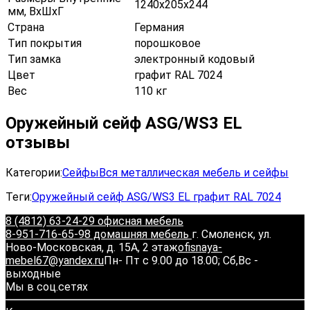
1240х205х244
мм, ВхШхГ
Страна
Германия
Тип покрытия
порошковое
Тип замка
электронный кодовый
Цвет
графит RAL 7024
Вес
110 кг
Оружейный сейф ASG/WS3 EL
отзывы
Категории:
Сейфы
Вся металлическая мебель и сейфы
Теги:
Оружейный сейф ASG/WS3 EL графит RAL 7024
8 (4812) 63-24-29 офисная мебель
8-951-716-65-98 домашняя мебель
г. Смоленск, ул.
Ново-Московская, д. 15А, 2 этаж
ofisnaya-
mebel67@yandex.ru
Пн- Пт с 9.00 до 18.00; Сб,Вс -
выходные
Мы в соц.сетях