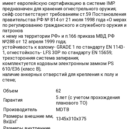
имеет европейскую сертификацию в системе IMP.
предназначен для хранения огнестрельного оружия;
сейф соответствует требованиям ст.59 Постановления
правительства РФ № 814 от 21 июля 1998 года «О мерах
по регулированию гражданского и служебного оружия и
патронов
к нему на территории РФ» и п.166 приказа МВД РФ
№288 от 12 апреля 1999 года;
устойчивость к взлому- GRADE 1 по стандарту EN 1143-
1, огнестойкость- LFS 30P по стандарту EN 15659;
трехсторонняя система запирания;
комплектуется кодовым электронным замком PS
610/E36 (класс В);
наличие анкерных отверстий для крепления к полу и
стене;
Объем
62
5 лет (с учетом прохождения
Гарантия
планового ТО)
Производитель
MDTB
Размеры внешние мм,
1345х310х375
ВхШхГ
Размеры внутренние