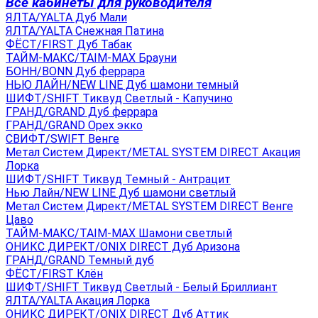
Все кабинеты для руководителя
ЯЛТА/YALTA Дуб Мали
ЯЛТА/YALTA Снежная Патина
ФЁСТ/FIRST Дуб Табак
ТАЙМ-МАКС/TAIM-MAX Брауни
БОНН/BONN Дуб феррара
НЬЮ ЛАЙН/NEW LINE Дуб шамони темный
ШИФТ/SHIFT Тиквуд Светлый - Капучино
ГРАНД/GRAND Дуб феррара
ГРАНД/GRAND Орех экко
СВИФТ/SWIFT Венге
Метал Систем Директ/METAL SYSTEM DIRECT Акация
Лорка
ШИФТ/SHIFT Тиквуд Темный - Антрацит
Нью Лайн/NEW LINE Дуб шамони светлый
Метал Систем Директ/METAL SYSTEM DIRECT Венге
Цаво
ТАЙМ-МАКС/TAIM-MAX Шамони светлый
ОНИКС ДИРЕКТ/ONIX DIRECT Дуб Аризона
ГРАНД/GRAND Темный дуб
ФЁСТ/FIRST Клён
ШИФТ/SHIFT Тиквуд Светлый - Белый Бриллиант
ЯЛТА/YALTA Акация Лорка
ОНИКС ДИРЕКТ/ONIX DIRECT Дуб Аттик