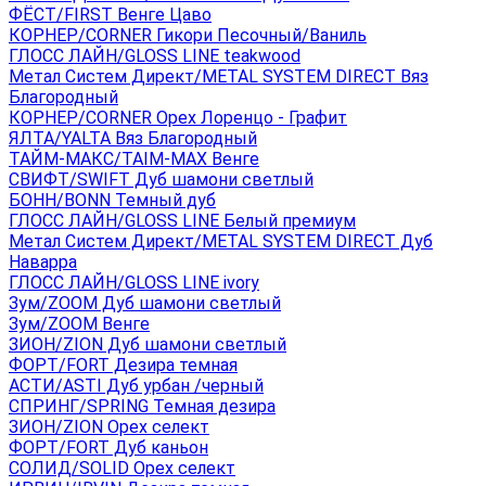
ФЁСТ/FIRST Венге Цаво
КОРНЕР/CORNER Гикори Песочный/Ваниль
ГЛОСС ЛАЙН/GLOSS LINE teakwood
Метал Систем Директ/METAL SYSTEM DIRECT Вяз
Благородный
КОРНЕР/CORNER Орех Лоренцо - Графит
ЯЛТА/YALTA Вяз Благородный
ТАЙМ-МАКС/TAIM-MAX Венге
СВИФТ/SWIFT Дуб шамони светлый
БОНН/BONN Темный дуб
ГЛОСС ЛАЙН/GLOSS LINE Белый премиум
Метал Систем Директ/METAL SYSTEM DIRECT Дуб
Наварра
ГЛОСС ЛАЙН/GLOSS LINE ivory
Зум/ZOOM Дуб шамони светлый
Зум/ZOOM Венге
ЗИОН/ZION Дуб шамони светлый
ФОРТ/FORT Дезира темная
АСТИ/ASTI Дуб урбан /черный
СПРИНГ/SPRING Темная дезира
ЗИОН/ZION Орех селект
ФОРТ/FORT Дуб каньон
СОЛИД/SOLID Орех селект