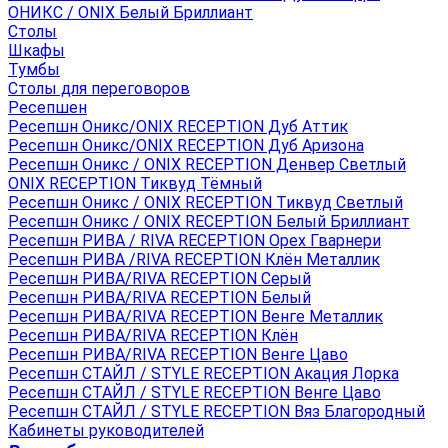
ОНИКС / ONIX Белый Бриллиант
Столы
Шкафы
Тумбы
Столы для переговоров
Ресепшен
Ресепшн Оникс/ONIX RECEPTION Дуб Аттик
Ресепшн Оникс/ONIX RECEPTION Дуб Аризона
Ресепшн Оникс / ONIX RECEPTION Денвер Светлый
ONIX RECEPTION Тиквуд Тёмный
Ресепшн Оникс / ONIX RECEPTION Тиквуд Светлый
Ресепшн Оникс / ONIX RECEPTION Белый Бриллиант
Ресепшн РИВА / RIVA RECEPTION Орех Гварнери
Ресепшн РИВА /RIVA RECEPTION Клён Металлик
Ресепшн РИВА/RIVA RECEPTION Серый
Ресепшн РИВА/RIVA RECEPTION Белый
Ресепшн РИВА/RIVA RECEPTION Венге Металлик
Ресепшн РИВА/RIVA RECEPTION Клён
Ресепшн РИВА/RIVA RECEPTION Венге Цаво
Ресепшн СТАЙЛ / STYLE RECEPTION Акация Лорка
Ресепшн СТАЙЛ / STYLE RECEPTION Венге Цаво
Ресепшн СТАЙЛ / STYLE RECEPTION Вяз Благородный
Кабинеты руководителей