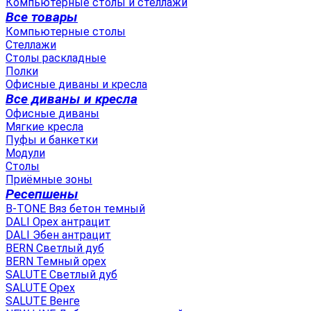
Компьютерные столы и стеллажи
Все товары
Компьютерные столы
Стеллажи
Столы раскладные
Полки
Офисные диваны и кресла
Все диваны и кресла
Офисные диваны
Мягкие кресла
Пуфы и банкетки
Модули
Столы
Приёмные зоны
Ресепшены
B-TONE Вяз бетон темный
DALI Орех антрацит
DALI Эбен антрацит
BERN Светлый дуб
BERN Темный орех
SALUTE Светлый дуб
SALUTE Орех
SALUTE Венге