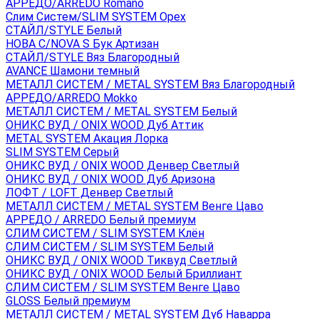
АРРЕДО/ARREDO Romano
Слим Систем/SLIM SYSTEM Орех
СТАЙЛ/STYLE Белый
НОВА С/NOVA S Бук Артизан
СТАЙЛ/STYLE Вяз Благородный
AVANCE Шамони темный
МЕТАЛЛ СИСТЕМ / METAL SYSTEM Вяз Благородный
АРРЕДО/ARREDO Mokko
МЕТАЛЛ СИСТЕМ / METAL SYSTEM Белый
ОНИКС ВУД / ONIX WOOD Дуб Аттик
METAL SYSTEM Акация Лорка
SLIM SYSTEM Серый
ОНИКС ВУД / ONIX WOOD Денвер Светлый
ОНИКС ВУД / ONIX WOOD Дуб Аризона
ЛОФТ / LOFT Денвер Светлый
МЕТАЛЛ СИСТЕМ / METAL SYSTEM Венге Цаво
АРРЕДО / ARREDO Белый премиум
СЛИМ СИСТЕМ / SLIM SYSTEM Клён
СЛИМ СИСТЕМ / SLIM SYSTEM Белый
ОНИКС ВУД / ONIX WOOD Тиквуд Светлый
ОНИКС ВУД / ONIX WOOD Белый Бриллиант
СЛИМ СИСТЕМ / SLIM SYSTEM Венге Цаво
GLOSS Белый премиум
МЕТАЛЛ СИСТЕМ / METAL SYSTEM Дуб Наварра