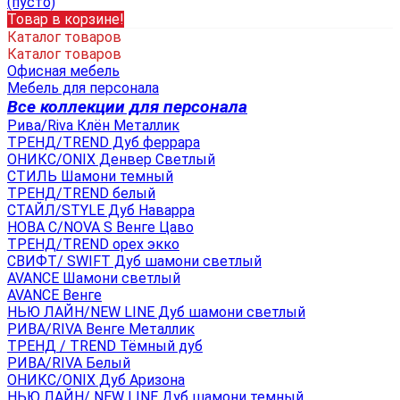
(пусто)
Товар в корзине!
Каталог товаров
Каталог товаров
Офисная мебель
Мебель для персонала
Все коллекции для персонала
Рива/Riva Клён Металлик
ТРЕНД/TREND Дуб феррара
ОНИКС/ONIX Денвер Светлый
СТИЛЬ Шамони темный
ТРЕНД/TREND белый
СТАЙЛ/STYLE Дуб Наварра
НОВА С/NOVA S Венге Цаво
ТРЕНД/TREND орех экко
СВИФТ/ SWIFT Дуб шамони светлый
AVANCE Шамони светлый
AVANCE Венге
НЬЮ ЛАЙН/NEW LINE Дуб шамони светлый
РИВА/RIVA Венге Металлик
TРЕНД / TREND Тёмный дуб
РИВА/RIVA Белый
ОНИКС/ONIX Дуб Аризона
НЬЮ ЛАЙН/ NEW LINE Дуб шамони темный