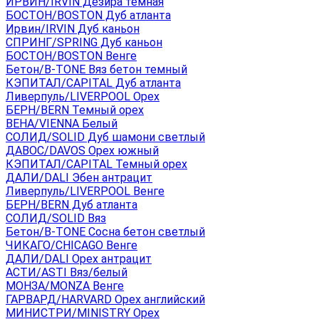
ИРВИН/IRVIN Дезира темная
БОСТОН/BOSTON Дуб атланта
Ирвин/IRVIN Дуб каньон
СПРИНГ/SPRING Дуб каньон
БОСТОН/BOSTON Венге
Бетон/B-TONE Вяз бетон темный
КЭПИТАЛ/CAPITAL Дуб атланта
Ливерпуль/LIVERPOOL Орех
БЕРН/BERN Темный орех
ВЕНА/VIENNA Белый
СОЛИД/SOLID Дуб шамони светлый
ДАВОС/DAVOS Орех южный
КЭПИТАЛ/CAPITAL Темный орех
ДАЛИ/DALI Эбен антрацит
Ливерпуль/LIVERPOOL Венге
БЕРН/BERN Дуб атланта
СОЛИД/SOLID Вяз
Бетон/B-TONE Сосна бетон светлый
ЧИКАГО/CHICAGO Венге
ДАЛИ/DALI Орех антрацит
АСТИ/ASTI Вяз/белый
МОНЗА/MONZA Венге
ГАРВАРД/HARVARD Орех английский
МИНИСТРИ/MINISTRY Орех