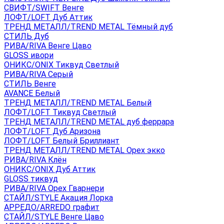
СВИФТ/SWIFT Венге
ЛОФТ/LOFT Дуб Аттик
ТРЕНД МЕТАЛЛ/TREND METAL Тёмный дуб
СТИЛЬ Дуб
РИВА/RIVA Венге Цаво
GLOSS ивори
ОНИКС/ONIX Тиквуд Светлый
РИВА/RIVA Серый
СТИЛЬ Венге
AVANСE Белый
ТРЕНД МЕТАЛЛ/TREND METAL Белый
ЛОФТ/LOFT Тиквуд Светлый
ТРЕНД МЕТАЛЛ/TREND METAL дуб феррара
ЛОФТ/LOFT Дуб Аризона
ЛОФТ/LOFT Белый Бриллиант
ТРЕНД МЕТАЛЛ/TREND METAL Орех экко
РИВА/RIVA Клён
ОНИКС/ONIX Дуб Аттик
GLOSS тиквуд
РИВА/RIVA Орех Гварнери
СТАЙЛ/STYLE Акация Лорка
АРРЕДО/ARREDO графит
СТАЙЛ/STYLE Венге Цаво