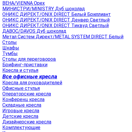
ВЕНА/VIENNA Орех
МИНИСТРИ/MINISTRY Дуб шоколад
ОНИКС ДИРЕКТ/ONIX DIRECT Белый Бриллиант
ОНИКС ДИРЕКТ/ONIX DIRECT Денвер Светлый
ОНИКС ДИРЕКТ/ONIX DIRECT Тиквуд Светлый
ДАВОС/DAVOS Дуб шоколад
Метал Систем Директ/METAL SYSTEM DIRECT Белый
Столы
Шкафы
Тумбы
Столы для переговоров
Брифинг-приставки
Кресла и стулья
Все офисные кресла
Кресла для руководителей
Офисные стулья
Операторские кресла
Конференц кресла
Складные кресла
Игровые кресла
Детские кресла
Дизайнерские кресла
Комплектующие