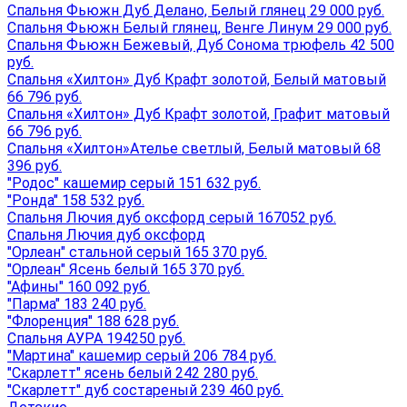
Спальня Фьюжн Дуб Делано, Белый глянец 29 000 руб.
Спальня Фьюжн Белый глянец, Венге Линум 29 000 руб.
Спальня Фьюжн Бежевый, Дуб Сонома трюфель 42 500
руб.
Спальня «Хилтон» Дуб Крафт золотой, Белый матовый
66 796 руб.
Спальня «Хилтон» Дуб Крафт золотой, Графит матовый
66 796 руб.
Спальня «Хилтон»Ателье светлый, Белый матовый 68
396 руб.
"Родос" кашемир серый 151 632 руб.
"Ронда" 158 532 руб.
Спальня Лючия дуб оксфорд серый 167052 руб.
Спальня Лючия дуб оксфорд
"Орлеан" стальной серый 165 370 руб.
"Орлеан" Ясень белый 165 370 руб.
"Афины" 160 092 руб.
"Парма" 183 240 руб.
"Флоренция" 188 628 руб.
Спальня АУРА 194250 руб.
"Мартина" кашемир серый 206 784 руб.
"Скарлетт" ясень белый 242 280 руб.
"Скарлетт" дуб состареный 239 460 руб.