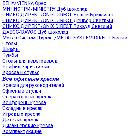
ВЕНА/VIENNA Орех
МИНИСТРИ/MINISTRY Дуб шоколад
ОНИКС ДИРЕКТ/ONIX DIRECT Белый Бриллиант
ОНИКС ДИРЕКТ/ONIX DIRECT Денвер Светлый
ОНИКС ДИРЕКТ/ONIX DIRECT Тиквуд Светлый
ДАВОС/DAVOS Дуб шоколад
Метал Систем Директ/METAL SYSTEM DIRECT Белый
Столы
Шкафы
Тумбы
Столы для переговоров
Брифинг-приставки
Кресла и стулья
Все офисные кресла
Кресла для руководителей
Офисные стулья
Операторские кресла
Конференц кресла
Складные кресла
Игровые кресла
Детские кресла
Дизайнерские кресла
Комплектующие