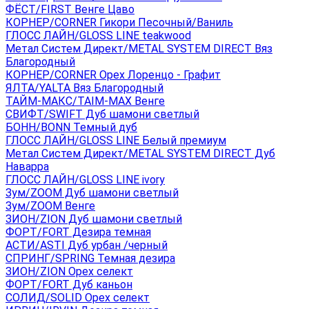
ФЁСТ/FIRST Венге Цаво
КОРНЕР/CORNER Гикори Песочный/Ваниль
ГЛОСС ЛАЙН/GLOSS LINE teakwood
Метал Систем Директ/METAL SYSTEM DIRECT Вяз
Благородный
КОРНЕР/CORNER Орех Лоренцо - Графит
ЯЛТА/YALTA Вяз Благородный
ТАЙМ-МАКС/TAIM-MAX Венге
СВИФТ/SWIFT Дуб шамони светлый
БОНН/BONN Темный дуб
ГЛОСС ЛАЙН/GLOSS LINE Белый премиум
Метал Систем Директ/METAL SYSTEM DIRECT Дуб
Наварра
ГЛОСС ЛАЙН/GLOSS LINE ivory
Зум/ZOOM Дуб шамони светлый
Зум/ZOOM Венге
ЗИОН/ZION Дуб шамони светлый
ФОРТ/FORT Дезира темная
АСТИ/ASTI Дуб урбан /черный
СПРИНГ/SPRING Темная дезира
ЗИОН/ZION Орех селект
ФОРТ/FORT Дуб каньон
СОЛИД/SOLID Орех селект