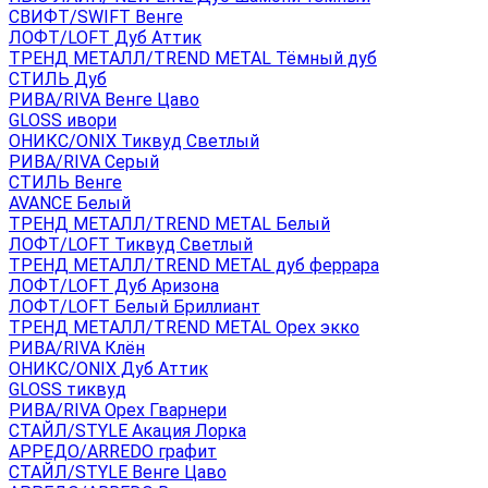
СВИФТ/SWIFT Венге
ЛОФТ/LOFT Дуб Аттик
ТРЕНД МЕТАЛЛ/TREND METAL Тёмный дуб
СТИЛЬ Дуб
РИВА/RIVA Венге Цаво
GLOSS ивори
ОНИКС/ONIX Тиквуд Светлый
РИВА/RIVA Серый
СТИЛЬ Венге
AVANСE Белый
ТРЕНД МЕТАЛЛ/TREND METAL Белый
ЛОФТ/LOFT Тиквуд Светлый
ТРЕНД МЕТАЛЛ/TREND METAL дуб феррара
ЛОФТ/LOFT Дуб Аризона
ЛОФТ/LOFT Белый Бриллиант
ТРЕНД МЕТАЛЛ/TREND METAL Орех экко
РИВА/RIVA Клён
ОНИКС/ONIX Дуб Аттик
GLOSS тиквуд
РИВА/RIVA Орех Гварнери
СТАЙЛ/STYLE Акация Лорка
АРРЕДО/ARREDO графит
СТАЙЛ/STYLE Венге Цаво