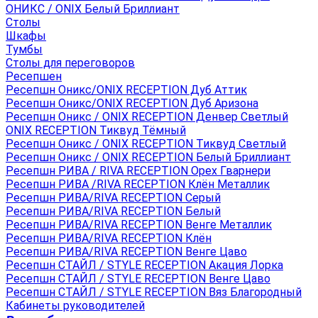
ОНИКС / ONIX Белый Бриллиант
Столы
Шкафы
Тумбы
Столы для переговоров
Ресепшен
Ресепшн Оникс/ONIX RECEPTION Дуб Аттик
Ресепшн Оникс/ONIX RECEPTION Дуб Аризона
Ресепшн Оникс / ONIX RECEPTION Денвер Светлый
ONIX RECEPTION Тиквуд Тёмный
Ресепшн Оникс / ONIX RECEPTION Тиквуд Светлый
Ресепшн Оникс / ONIX RECEPTION Белый Бриллиант
Ресепшн РИВА / RIVA RECEPTION Орех Гварнери
Ресепшн РИВА /RIVA RECEPTION Клён Металлик
Ресепшн РИВА/RIVA RECEPTION Серый
Ресепшн РИВА/RIVA RECEPTION Белый
Ресепшн РИВА/RIVA RECEPTION Венге Металлик
Ресепшн РИВА/RIVA RECEPTION Клён
Ресепшн РИВА/RIVA RECEPTION Венге Цаво
Ресепшн СТАЙЛ / STYLE RECEPTION Акация Лорка
Ресепшн СТАЙЛ / STYLE RECEPTION Венге Цаво
Ресепшн СТАЙЛ / STYLE RECEPTION Вяз Благородный
Кабинеты руководителей