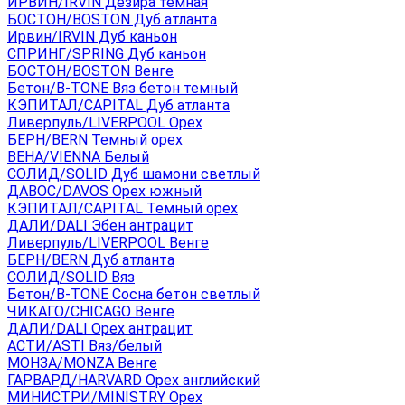
ИРВИН/IRVIN Дезира темная
БОСТОН/BOSTON Дуб атланта
Ирвин/IRVIN Дуб каньон
СПРИНГ/SPRING Дуб каньон
БОСТОН/BOSTON Венге
Бетон/B-TONE Вяз бетон темный
КЭПИТАЛ/CAPITAL Дуб атланта
Ливерпуль/LIVERPOOL Орех
БЕРН/BERN Темный орех
ВЕНА/VIENNA Белый
СОЛИД/SOLID Дуб шамони светлый
ДАВОС/DAVOS Орех южный
КЭПИТАЛ/CAPITAL Темный орех
ДАЛИ/DALI Эбен антрацит
Ливерпуль/LIVERPOOL Венге
БЕРН/BERN Дуб атланта
СОЛИД/SOLID Вяз
Бетон/B-TONE Сосна бетон светлый
ЧИКАГО/CHICAGO Венге
ДАЛИ/DALI Орех антрацит
АСТИ/ASTI Вяз/белый
МОНЗА/MONZA Венге
ГАРВАРД/HARVARD Орех английский
МИНИСТРИ/MINISTRY Орех