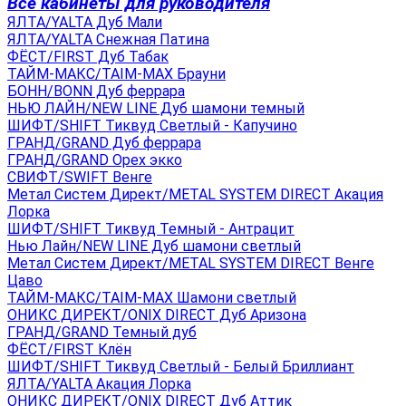
Все кабинеты для руководителя
ЯЛТА/YALTA Дуб Мали
ЯЛТА/YALTA Снежная Патина
ФЁСТ/FIRST Дуб Табак
ТАЙМ-МАКС/TAIM-MAX Брауни
БОНН/BONN Дуб феррара
НЬЮ ЛАЙН/NEW LINE Дуб шамони темный
ШИФТ/SHIFT Тиквуд Светлый - Капучино
ГРАНД/GRAND Дуб феррара
ГРАНД/GRAND Орех экко
СВИФТ/SWIFT Венге
Метал Систем Директ/METAL SYSTEM DIRECT Акация
Лорка
ШИФТ/SHIFT Тиквуд Темный - Антрацит
Нью Лайн/NEW LINE Дуб шамони светлый
Метал Систем Директ/METAL SYSTEM DIRECT Венге
Цаво
ТАЙМ-МАКС/TAIM-MAX Шамони светлый
ОНИКС ДИРЕКТ/ONIX DIRECT Дуб Аризона
ГРАНД/GRAND Темный дуб
ФЁСТ/FIRST Клён
ШИФТ/SHIFT Тиквуд Светлый - Белый Бриллиант
ЯЛТА/YALTA Акация Лорка
ОНИКС ДИРЕКТ/ONIX DIRECT Дуб Аттик