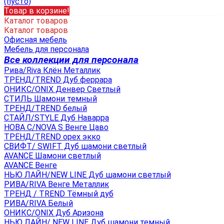
(пусто)
Товар в корзине!
Каталог товаров
Каталог товаров
Офисная мебель
Мебель для персонала
Все коллекции для персонала
Рива/Riva Клён Металлик
ТРЕНД/TREND Дуб феррара
ОНИКС/ONIX Денвер Светлый
СТИЛЬ Шамони темный
ТРЕНД/TREND белый
СТАЙЛ/STYLE Дуб Наварра
НОВА С/NOVA S Венге Цаво
ТРЕНД/TREND орех экко
СВИФТ/ SWIFT Дуб шамони светлый
AVANCE Шамони светлый
AVANCE Венге
НЬЮ ЛАЙН/NEW LINE Дуб шамони светлый
РИВА/RIVA Венге Металлик
TРЕНД / TREND Тёмный дуб
РИВА/RIVA Белый
ОНИКС/ONIX Дуб Аризона
НЬЮ ЛАЙН/ NEW LINE Дуб шамони темный