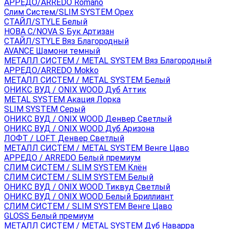
АРРЕДО/ARREDO Romano
Слим Систем/SLIM SYSTEM Орех
СТАЙЛ/STYLE Белый
НОВА С/NOVA S Бук Артизан
СТАЙЛ/STYLE Вяз Благородный
AVANCE Шамони темный
МЕТАЛЛ СИСТЕМ / METAL SYSTEM Вяз Благородный
АРРЕДО/ARREDO Mokko
МЕТАЛЛ СИСТЕМ / METAL SYSTEM Белый
ОНИКС ВУД / ONIX WOOD Дуб Аттик
METAL SYSTEM Акация Лорка
SLIM SYSTEM Серый
ОНИКС ВУД / ONIX WOOD Денвер Светлый
ОНИКС ВУД / ONIX WOOD Дуб Аризона
ЛОФТ / LOFT Денвер Светлый
МЕТАЛЛ СИСТЕМ / METAL SYSTEM Венге Цаво
АРРЕДО / ARREDO Белый премиум
СЛИМ СИСТЕМ / SLIM SYSTEM Клён
СЛИМ СИСТЕМ / SLIM SYSTEM Белый
ОНИКС ВУД / ONIX WOOD Тиквуд Светлый
ОНИКС ВУД / ONIX WOOD Белый Бриллиант
СЛИМ СИСТЕМ / SLIM SYSTEM Венге Цаво
GLOSS Белый премиум
МЕТАЛЛ СИСТЕМ / METAL SYSTEM Дуб Наварра