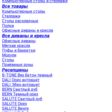
Компьютерные столы и стеллажи
Все товары
Компьютерные столы
Стеллажи
Столы раскладные
Полки
Офисные диваны и кресла
Все диваны и кресла
Офисные диваны
Мягкие кресла
Пуфы и банкетки
Модули
Столы
Приёмные зоны
Ресепшены
B-TONE Вяз бетон темный
DALI Орех антрацит
DALI Эбен антрацит
BERN Светлый дуб
BERN Темный орех
SALUTE Светлый дуб
SALUTE Орех
SALUTE Венге