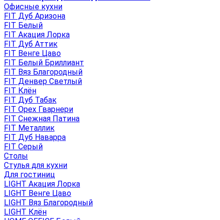
Офисные кухни
FIT Дуб Аризона
FIT Белый
FIT Акация Лорка
FIT Дуб Аттик
FIT Венге Цаво
FIT Белый Бриллиант
FIT Вяз Благородный
FIT Денвер Светлый
FIT Клён
FIT Дуб Табак
FIT Орех Гварнери
FIT Снежная Патина
FIT Металлик
FIT Дуб Наварра
FIT Серый
Столы
Стулья для кухни
Для гостиниц
LIGHT Акация Лорка
LIGHT Венге Цаво
LIGHT Вяз Благородный
LIGHT Клён