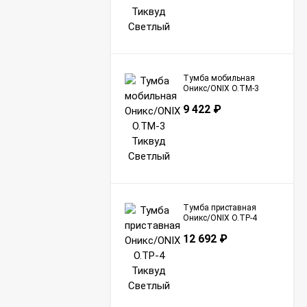
Тумба мобильная
Оникс/ONIX O.TM-3
Тиквуд Светлый
9 422
₽
Тумба приставная
Оникс/ONIX O.TP-4
Тиквуд Светлый
12 692
₽