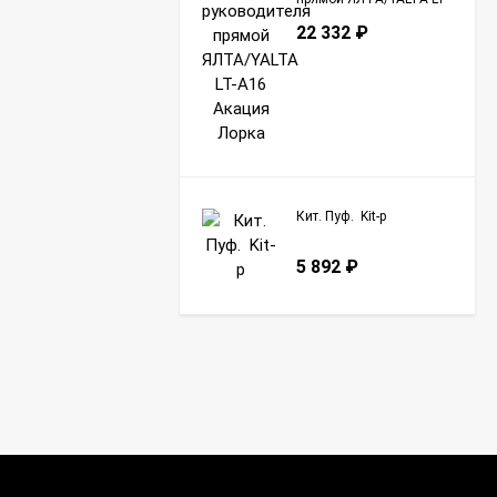
A16 Акация Лорка
22 332
₽
Кит. Пуф. Kit-p
5 892
₽