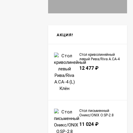
АКЦИЯ!
Стол криволинейный
левый Рива/Riva А.СА-4
(L) Клён
12 477
₽
Стол письменный
Оникс/ONIX O.SP-2.8
Тиквуд Светлый
11 024
₽