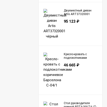
Двухместный диван
Artis ART37320001
чёрный
95 123
₽
Кресло-кровать с
подлокотниками
коричневое Барселона
46 665
₽
С-04/1
Стол руководителя
прямой ЯЛТА/YALTA LT-