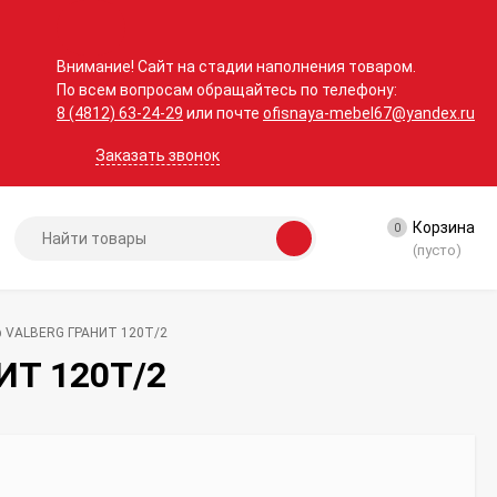
Внимание! Сайт на стадии наполнения товаром.
По всем вопросам обращайтесь по телефону:
8 (4812) 63-24-29
или почте
ofisnaya-mebel67@yandex.ru
Заказать звонок
Корзина
0
(пусто)
ф VALBERG ГРАНИТ 120T/2
ИТ 120T/2