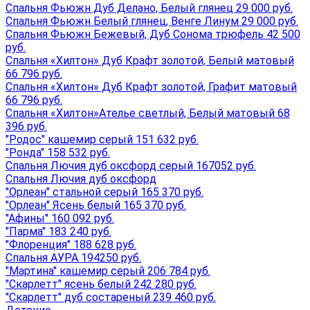
Спальня Фьюжн Дуб Делано, Белый глянец 29 000 руб.
Спальня Фьюжн Белый глянец, Венге Линум 29 000 руб.
Спальня Фьюжн Бежевый, Дуб Сонома трюфель 42 500
руб.
Спальня «Хилтон» Дуб Крафт золотой, Белый матовый
66 796 руб.
Спальня «Хилтон» Дуб Крафт золотой, Графит матовый
66 796 руб.
Спальня «Хилтон»Ателье светлый, Белый матовый 68
396 руб.
"Родос" кашемир серый 151 632 руб.
"Ронда" 158 532 руб.
Спальня Лючия дуб оксфорд серый 167052 руб.
Спальня Лючия дуб оксфорд
"Орлеан" стальной серый 165 370 руб.
"Орлеан" Ясень белый 165 370 руб.
"Афины" 160 092 руб.
"Парма" 183 240 руб.
"Флоренция" 188 628 руб.
Спальня АУРА 194250 руб.
"Мартина" кашемир серый 206 784 руб.
"Скарлетт" ясень белый 242 280 руб.
"Скарлетт" дуб состареный 239 460 руб.