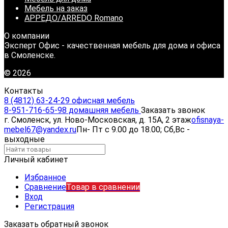
Мебель на заказ
АРРЕДО/ARREDO Romano
О компании
Эксперт Офис - качественная мебель для дома и офиса
в Смоленске.
© 2026
Контакты
8 (4812) 63-24-29 офисная мебель
8-951-716-65-98 домашняя мебель
Заказать звонок
г. Смоленск, ул. Ново-Московская, д. 15А, 2 этаж
ofisnaya-
mebel67@yandex.ru
Пн- Пт с 9.00 до 18.00; Сб,Вс -
выходные
Личный кабинет
Избранное
Сравнение
Товар в сравнении
Вход
Регистрация
Заказать обратный звонок