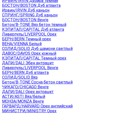
ИРВИН/IRVIN Дезира темная
БОСТОН/BOSTON Дуб атланта
Ирвин/IRVIN Дуб каньон
СПРИНГ/SPRING Дуб каньон
БОСТОН/BOSTON Венге
Бетон/B-TONE Вяз бетон темный
КЭПИТАЛ/CAPITAL Дуб атланта
Ливерпуль/LIVERPOOL Орех
БЕРН/BERN Темный орех
ВЕНА/VIENNA Белый
СОЛИД/SOLID Дуб шамони светлый
ДАВОС/DAVOS Орех южный
КЭПИТАЛ/CAPITAL Темный орех
ДАЛИ/DALI Эбен антрацит
Ливерпуль/LIVERPOOL Венге
БЕРН/BERN Дуб атланта
СОЛИД/SOLID Вяз
Бетон/B-TONE Сосна бетон светлый
ЧИКАГО/CHICAGO Венге
ДАЛИ/DALI Орех антрацит
АСТИ/ASTI Вяз/белый
МОНЗА/MONZA Венге
ГАРВАРД/HARVARD Орех английский
МИНИСТРИ/MINISTRY Орех