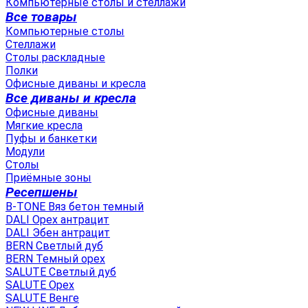
Компьютерные столы и стеллажи
Все товары
Компьютерные столы
Стеллажи
Столы раскладные
Полки
Офисные диваны и кресла
Все диваны и кресла
Офисные диваны
Мягкие кресла
Пуфы и банкетки
Модули
Столы
Приёмные зоны
Ресепшены
B-TONE Вяз бетон темный
DALI Орех антрацит
DALI Эбен антрацит
BERN Светлый дуб
BERN Темный орех
SALUTE Светлый дуб
SALUTE Орех
SALUTE Венге