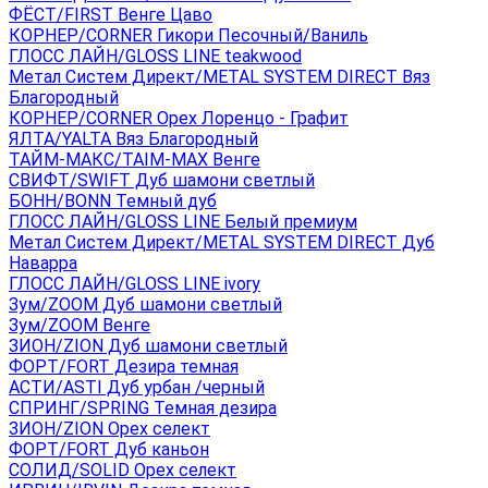
ФЁСТ/FIRST Венге Цаво
КОРНЕР/CORNER Гикори Песочный/Ваниль
ГЛОСС ЛАЙН/GLOSS LINE teakwood
Метал Систем Директ/METAL SYSTEM DIRECT Вяз
Благородный
КОРНЕР/CORNER Орех Лоренцо - Графит
ЯЛТА/YALTA Вяз Благородный
ТАЙМ-МАКС/TAIM-MAX Венге
СВИФТ/SWIFT Дуб шамони светлый
БОНН/BONN Темный дуб
ГЛОСС ЛАЙН/GLOSS LINE Белый премиум
Метал Систем Директ/METAL SYSTEM DIRECT Дуб
Наварра
ГЛОСС ЛАЙН/GLOSS LINE ivory
Зум/ZOOM Дуб шамони светлый
Зум/ZOOM Венге
ЗИОН/ZION Дуб шамони светлый
ФОРТ/FORT Дезира темная
АСТИ/ASTI Дуб урбан /черный
СПРИНГ/SPRING Темная дезира
ЗИОН/ZION Орех селект
ФОРТ/FORT Дуб каньон
СОЛИД/SOLID Орех селект