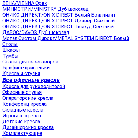
ВЕНА/VIENNA Орех
МИНИСТРИ/MINISTRY Дуб шоколад
ОНИКС ДИРЕКТ/ONIX DIRECT Белый Бриллиант
ОНИКС ДИРЕКТ/ONIX DIRECT Денвер Светлый
ОНИКС ДИРЕКТ/ONIX DIRECT Тиквуд Светлый
ДАВОС/DAVOS Дуб шоколад
Метал Систем Директ/METAL SYSTEM DIRECT Белый
Столы
Шкафы
Тумбы
Столы для переговоров
Брифинг-приставки
Кресла и стулья
Все офисные кресла
Кресла для руководителей
Офисные стулья
Операторские кресла
Конференц кресла
Складные кресла
Игровые кресла
Детские кресла
Дизайнерские кресла
Комплектующие