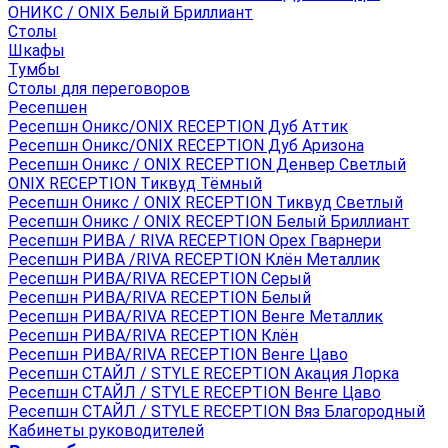
ОНИКС / ONIX Белый Бриллиант
Столы
Шкафы
Тумбы
Столы для переговоров
Ресепшен
Ресепшн Оникс/ONIX RECEPTION Дуб Аттик
Ресепшн Оникс/ONIX RECEPTION Дуб Аризона
Ресепшн Оникс / ONIX RECEPTION Денвер Светлый
ONIX RECEPTION Тиквуд Тёмный
Ресепшн Оникс / ONIX RECEPTION Тиквуд Светлый
Ресепшн Оникс / ONIX RECEPTION Белый Бриллиант
Ресепшн РИВА / RIVA RECEPTION Орех Гварнери
Ресепшн РИВА /RIVA RECEPTION Клён Металлик
Ресепшн РИВА/RIVA RECEPTION Серый
Ресепшн РИВА/RIVA RECEPTION Белый
Ресепшн РИВА/RIVA RECEPTION Венге Металлик
Ресепшн РИВА/RIVA RECEPTION Клён
Ресепшн РИВА/RIVA RECEPTION Венге Цаво
Ресепшн СТАЙЛ / STYLE RECEPTION Акация Лорка
Ресепшн СТАЙЛ / STYLE RECEPTION Венге Цаво
Ресепшн СТАЙЛ / STYLE RECEPTION Вяз Благородный
Кабинеты руководителей