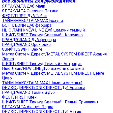
Все кабинеты для руководителя
ЯЛТА/YALTA Дуб Мали
ЯЛТА/YALTA Снежная Патина
ФЁСТ/FIRST Дуб Табак
ТАЙМ-МАКС/TAIM-MAX Брауни
БОНН/BONN Дуб феррара
НЬЮ ЛАЙН/NEW LINE Дуб шамони темный
ШИФТ/SHIFT Тиквуд Светлый - Капучино
ГРАНД/GRAND Дуб феррара
ГРАНД/GRAND Орех экко
СВИФТ/SWIFT Венге
Метал Систем Директ/METAL SYSTEM DIRECT Акация
Лорка
ШИФТ/SHIFT Тиквуд Темный - Антрацит
Нью Лайн/NEW LINE Дуб шамони светлый
Метал Систем Директ/METAL SYSTEM DIRECT Венге
Цаво
ТАЙМ-МАКС/TAIM-MAX Шамони светлый
ОНИКС ДИРЕКТ/ONIX DIRECT Дуб Аризона
ГРАНД/GRAND Темный дуб
ФЁСТ/FIRST Клён
ШИФТ/SHIFT Тиквуд Светлый - Белый Бриллиант
ЯЛТА/YALTA Акация Лорка
ОНИКС ДИРЕКТ/ONIX DIRECT Дуб Аттик