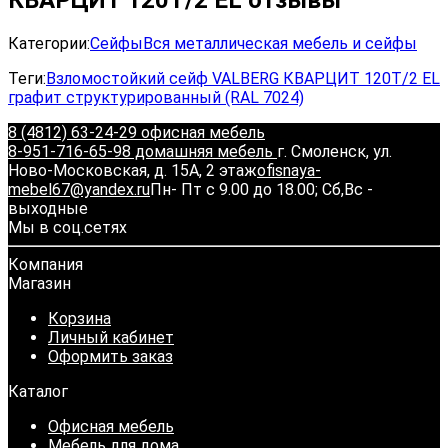
Категории:
Сейфы
Вся металлическая мебель и сейфы
Теги:
Взломостойкий сейф VALBERG КВАРЦИТ 120Т/2 EL
графит структурированный (RAL 7024)
8 (4812) 63-24-29 офисная мебель
8-951-716-65-98 домашняя мебель
г. Смоленск, ул.
Ново-Московская, д. 15А, 2 этаж
ofisnaya-
mebel67@yandex.ru
Пн- Пт с 9.00 до 18.00; Сб,Вс -
выходные
Мы в соц.сетях
Компания
Магазин
Корзина
Личный кабинет
Оформить заказ
Каталог
Офисная мебель
Мебель для дома