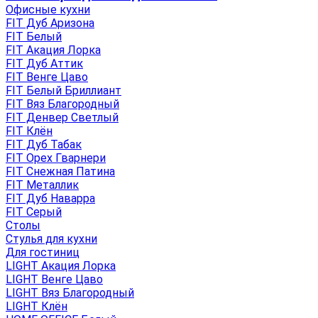
Офисные кухни
FIT Дуб Аризона
FIT Белый
FIT Акация Лорка
FIT Дуб Аттик
FIT Венге Цаво
FIT Белый Бриллиант
FIT Вяз Благородный
FIT Денвер Светлый
FIT Клён
FIT Дуб Табак
FIT Орех Гварнери
FIT Снежная Патина
FIT Металлик
FIT Дуб Наварра
FIT Серый
Столы
Стулья для кухни
Для гостиниц
LIGHT Акация Лорка
LIGHT Венге Цаво
LIGHT Вяз Благородный
LIGHT Клён