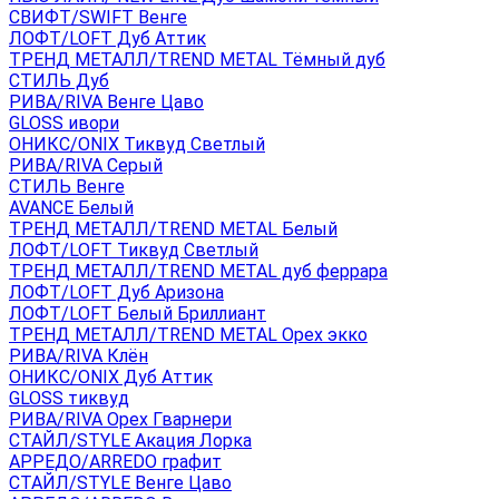
СВИФТ/SWIFT Венге
ЛОФТ/LOFT Дуб Аттик
ТРЕНД МЕТАЛЛ/TREND METAL Тёмный дуб
СТИЛЬ Дуб
РИВА/RIVA Венге Цаво
GLOSS ивори
ОНИКС/ONIX Тиквуд Светлый
РИВА/RIVA Серый
СТИЛЬ Венге
AVANСE Белый
ТРЕНД МЕТАЛЛ/TREND METAL Белый
ЛОФТ/LOFT Тиквуд Светлый
ТРЕНД МЕТАЛЛ/TREND METAL дуб феррара
ЛОФТ/LOFT Дуб Аризона
ЛОФТ/LOFT Белый Бриллиант
ТРЕНД МЕТАЛЛ/TREND METAL Орех экко
РИВА/RIVA Клён
ОНИКС/ONIX Дуб Аттик
GLOSS тиквуд
РИВА/RIVA Орех Гварнери
СТАЙЛ/STYLE Акация Лорка
АРРЕДО/ARREDO графит
СТАЙЛ/STYLE Венге Цаво