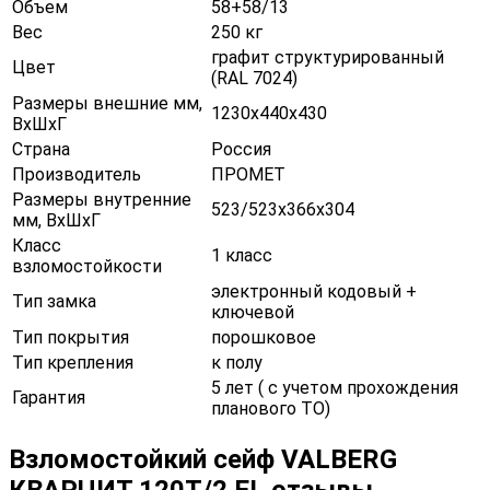
Объем
58+58/13
Вес
250 кг
графит структурированный
Цвет
(RAL 7024)
Размеры внешние мм,
1230х440х430
ВхШхГ
Страна
Россия
Производитель
ПРОМЕТ
Размеры внутренние
523/523х366х304
мм, ВхШхГ
Класс
1 класс
взломостойкости
электронный кодовый +
Тип замка
ключевой
Тип покрытия
порошковое
Тип крепления
к полу
5 лет ( с учетом прохождения
Гарантия
планового ТО)
Взломостойкий сейф VALBERG
КВАРЦИТ 120Т/2 EL отзывы