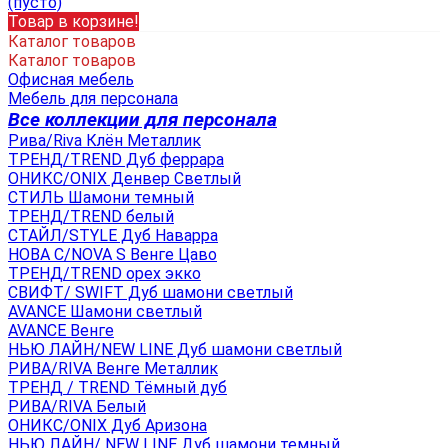
(пусто)
Товар в корзине!
Каталог товаров
Каталог товаров
Офисная мебель
Мебель для персонала
Все коллекции для персонала
Рива/Riva Клён Металлик
ТРЕНД/TREND Дуб феррара
ОНИКС/ONIX Денвер Светлый
СТИЛЬ Шамони темный
ТРЕНД/TREND белый
СТАЙЛ/STYLE Дуб Наварра
НОВА С/NOVA S Венге Цаво
ТРЕНД/TREND орех экко
СВИФТ/ SWIFT Дуб шамони светлый
AVANCE Шамони светлый
AVANCE Венге
НЬЮ ЛАЙН/NEW LINE Дуб шамони светлый
РИВА/RIVA Венге Металлик
TРЕНД / TREND Тёмный дуб
РИВА/RIVA Белый
ОНИКС/ONIX Дуб Аризона
НЬЮ ЛАЙН/ NEW LINE Дуб шамони темный