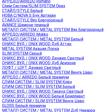
АРРЕДО/ARREDO Romano
Слим Систем/SLIM SYSTEM Орех
СТАЙЛ/STYLE Белый
НОВА С/NOVA S Бук Артизан
СТАЙЛ/STYLE Вяз Благородный
AVANCE Шамони темный
МЕТАЛЛ СИСТЕМ / METAL SYSTEM Вяз Благородный
АРРЕДО/ARREDO Mokko
МЕТАЛЛ СИСТЕМ / METAL SYSTEM Белый
ОНИКС ВУД / ONIX WOOD Дуб Аттик
METAL SYSTEM Акация Лорка
SLIM SYSTEM Серый
ОНИКС ВУД / ONIX WOOD Денвер Светлый
ОНИКС ВУД / ONIX WOOD Дуб Аризона
ЛОФТ / LOFT Денвер Светлый
МЕТАЛЛ СИСТЕМ / METAL SYSTEM Венге Цаво
АРРЕДО / ARREDO Белый премиум
СЛИМ СИСТЕМ / SLIM SYSTEM Клён
СЛИМ СИСТЕМ / SLIM SYSTEM Белый
ОНИКС ВУД / ONIX WOOD Тиквуд Светлый
ОНИКС ВУД / ONIX WOOD Белый Бриллиант
СЛИМ СИСТЕМ / SLIM SYSTEM Венге Цаво
GLOSS Белый премиум
МЕТАЛЛ СИСТЕМ / METAL SYSTEM Дуб Наварра