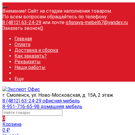
Внимание! Сайт на стадии наполнения товаром.
По всем вопросам обращайтесь по телефону:
8 (4812) 63-24-29
или почте
ofisnaya-mebel67@yandex.ru
Заказать звонок
0
Главная
Оплата
Доставка и сборка
Как заказать?
Реквизиты
Наши работы
Еще
г. Смоленск, ул. Ново-Московская, д. 15А, 2 этаж
8 (4812) 63-24-29 офисная мебель
8-951-716-65-98 домашняя мебель
0
Корзина
0
₽