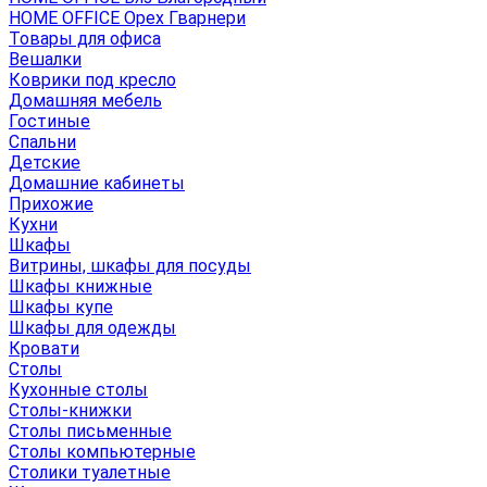
HOME OFFICE Орех Гварнери
Товары для офиса
Вешалки
Коврики под кресло
Домашняя мебель
Гостиные
Спальни
Детские
Домашние кабинеты
Прихожие
Кухни
Шкафы
Витрины, шкафы для посуды
Шкафы книжные
Шкафы купе
Шкафы для одежды
Кровати
Столы
Кухонные столы
Столы-книжки
Столы письменные
Столы компьютерные
Столики туалетные