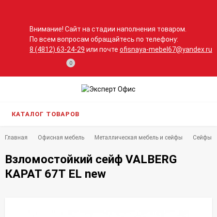
Внимание! Сайт на стадии наполнения товаром.
По всем вопросам обращайтесь по телефону:
8 (4812) 63-24-29
или почте
ofisnaya-mebel67@yandex.ru
0
КАТАЛОГ ТОВАРОВ
Главная
Офисная мебель
Металлическая мебель и сейфы
Сейфы
Взломостойкий сейф VALBERG
КАРАТ 67T EL new