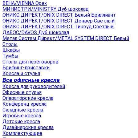
ВЕНА/VIENNA Орех
МИНИСТРИ/MINISTRY Дуб шоколад
ОНИКС ДИРЕКТ/ONIX DIRECT Белый Бриллиант
ОНИКС ДИРЕКТ/ONIX DIRECT Денвер Светлый
ОНИКС ДИРЕКТ/ONIX DIRECT Тиквуд Светлый
ДАВОС/DAVOS Дуб шоколад
Метал Систем Директ/METAL SYSTEM DIRECT Белый
Столы
Шкафы
Тумбы
Столы для переговоров
Брифинг-приставки
Кресла и стулья
Все офисные кресла
Кресла для руководителей
Офисные стулья
Операторские кресла
Конференц кресла
Складные кресла
Игровые кресла
Детские кресла
Дизайнерские кресла
Комплектующие