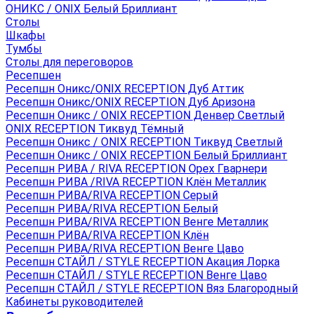
ОНИКС / ONIX Белый Бриллиант
Столы
Шкафы
Тумбы
Столы для переговоров
Ресепшен
Ресепшн Оникс/ONIX RECEPTION Дуб Аттик
Ресепшн Оникс/ONIX RECEPTION Дуб Аризона
Ресепшн Оникс / ONIX RECEPTION Денвер Светлый
ONIX RECEPTION Тиквуд Тёмный
Ресепшн Оникс / ONIX RECEPTION Тиквуд Светлый
Ресепшн Оникс / ONIX RECEPTION Белый Бриллиант
Ресепшн РИВА / RIVA RECEPTION Орех Гварнери
Ресепшн РИВА /RIVA RECEPTION Клён Металлик
Ресепшн РИВА/RIVA RECEPTION Серый
Ресепшн РИВА/RIVA RECEPTION Белый
Ресепшн РИВА/RIVA RECEPTION Венге Металлик
Ресепшн РИВА/RIVA RECEPTION Клён
Ресепшн РИВА/RIVA RECEPTION Венге Цаво
Ресепшн СТАЙЛ / STYLE RECEPTION Акация Лорка
Ресепшн СТАЙЛ / STYLE RECEPTION Венге Цаво
Ресепшн СТАЙЛ / STYLE RECEPTION Вяз Благородный
Кабинеты руководителей