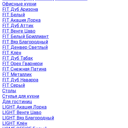
Офисные кухни
FIT Дуб Аризона
FIT Белый
FIT Акация Лорка
FIT Дуб Аттик
FIT Венге Цаво
FIT Белый Бриллиант
FIT Вяз Благородный
FIT Денвер Светлый
FIT Клён
FIT Дуб Табак
FIT Орех Гварнери
FIT Снежная Патина
FIT Металлик
FIT Дуб Наварра
FIT Серый
Столы
Стулья для кухни
Для гостиниц
LIGHT Акация Лорка
LIGHT Венге Цаво
LIGHT Вяз Благородный
LIGHT Клён