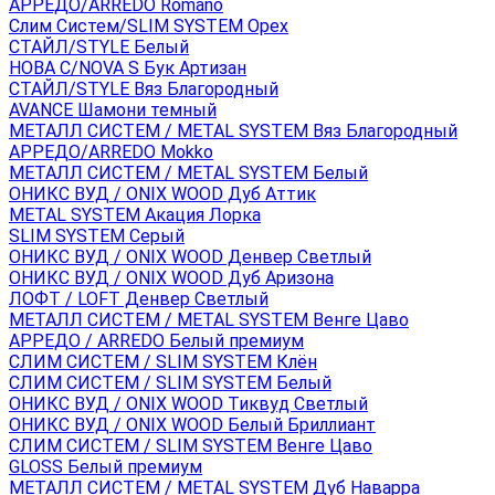
АРРЕДО/ARREDO Romano
Слим Систем/SLIM SYSTEM Орех
СТАЙЛ/STYLE Белый
НОВА С/NOVA S Бук Артизан
СТАЙЛ/STYLE Вяз Благородный
AVANCE Шамони темный
МЕТАЛЛ СИСТЕМ / METAL SYSTEM Вяз Благородный
АРРЕДО/ARREDO Mokko
МЕТАЛЛ СИСТЕМ / METAL SYSTEM Белый
ОНИКС ВУД / ONIX WOOD Дуб Аттик
METAL SYSTEM Акация Лорка
SLIM SYSTEM Серый
ОНИКС ВУД / ONIX WOOD Денвер Светлый
ОНИКС ВУД / ONIX WOOD Дуб Аризона
ЛОФТ / LOFT Денвер Светлый
МЕТАЛЛ СИСТЕМ / METAL SYSTEM Венге Цаво
АРРЕДО / ARREDO Белый премиум
СЛИМ СИСТЕМ / SLIM SYSTEM Клён
СЛИМ СИСТЕМ / SLIM SYSTEM Белый
ОНИКС ВУД / ONIX WOOD Тиквуд Светлый
ОНИКС ВУД / ONIX WOOD Белый Бриллиант
СЛИМ СИСТЕМ / SLIM SYSTEM Венге Цаво
GLOSS Белый премиум
МЕТАЛЛ СИСТЕМ / METAL SYSTEM Дуб Наварра