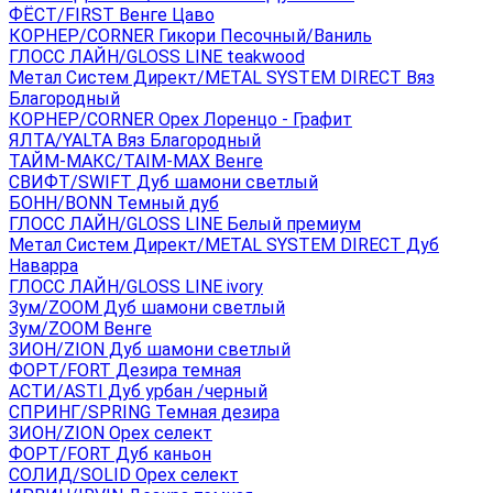
ФЁСТ/FIRST Венге Цаво
КОРНЕР/CORNER Гикори Песочный/Ваниль
ГЛОСС ЛАЙН/GLOSS LINE teakwood
Метал Систем Директ/METAL SYSTEM DIRECT Вяз
Благородный
КОРНЕР/CORNER Орех Лоренцо - Графит
ЯЛТА/YALTA Вяз Благородный
ТАЙМ-МАКС/TAIM-MAX Венге
СВИФТ/SWIFT Дуб шамони светлый
БОНН/BONN Темный дуб
ГЛОСС ЛАЙН/GLOSS LINE Белый премиум
Метал Систем Директ/METAL SYSTEM DIRECT Дуб
Наварра
ГЛОСС ЛАЙН/GLOSS LINE ivory
Зум/ZOOM Дуб шамони светлый
Зум/ZOOM Венге
ЗИОН/ZION Дуб шамони светлый
ФОРТ/FORT Дезира темная
АСТИ/ASTI Дуб урбан /черный
СПРИНГ/SPRING Темная дезира
ЗИОН/ZION Орех селект
ФОРТ/FORT Дуб каньон
СОЛИД/SOLID Орех селект