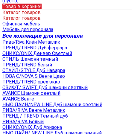
(пусто)
Товар в корзине!
Каталог товаров
Каталог товаров
Офисная мебель
Мебель для персонала
Все коллекции для персонала
Рива/Riva Клён Металлик
ТРЕНД/TREND Дуб феррара
ОНИКС/ONIX Денвер Светлый
СТИЛЬ Шамони темный
ТРЕНД/TREND белый
СТАЙЛ/STYLE Дуб Наварра
НОВА С/NOVA S Венге Цаво
ТРЕНД/TREND орех экко
СВИФТ/ SWIFT Дуб шамони светлый
AVANCE Шамони светлый
AVANCE Венге
НЬЮ ЛАЙН/NEW LINE Дуб шамони светлый
РИВА/RIVA Венге Металлик
TРЕНД / TREND Тёмный дуб
РИВА/RIVA Белый
ОНИКС/ONIX Дуб Аризона
НЬЮ ЛАЙН/ NEW LINE Дуб шамони темный