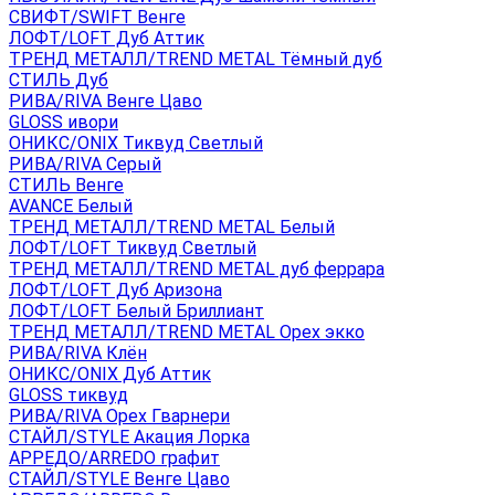
СВИФТ/SWIFT Венге
ЛОФТ/LOFT Дуб Аттик
ТРЕНД МЕТАЛЛ/TREND METAL Тёмный дуб
СТИЛЬ Дуб
РИВА/RIVA Венге Цаво
GLOSS ивори
ОНИКС/ONIX Тиквуд Светлый
РИВА/RIVA Серый
СТИЛЬ Венге
AVANСE Белый
ТРЕНД МЕТАЛЛ/TREND METAL Белый
ЛОФТ/LOFT Тиквуд Светлый
ТРЕНД МЕТАЛЛ/TREND METAL дуб феррара
ЛОФТ/LOFT Дуб Аризона
ЛОФТ/LOFT Белый Бриллиант
ТРЕНД МЕТАЛЛ/TREND METAL Орех экко
РИВА/RIVA Клён
ОНИКС/ONIX Дуб Аттик
GLOSS тиквуд
РИВА/RIVA Орех Гварнери
СТАЙЛ/STYLE Акация Лорка
АРРЕДО/ARREDO графит
СТАЙЛ/STYLE Венге Цаво