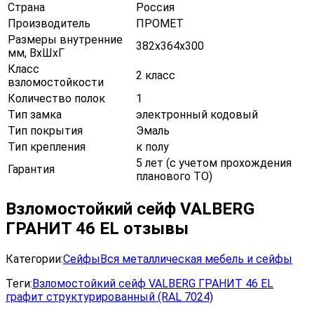
Страна
Россия
Производитель
ПРОМЕТ
Размеры внутренние
382х364х300
мм, ВхШхГ
Класс
2 класс
взломостойкости
Количество полок
1
Тип замка
электронный кодовый
Тип покрытия
Эмаль
Тип крепления
к полу
5 лет (с учетом прохождения
Гарантия
планового ТО)
Взломостойкий сейф VALBERG
ГРАНИТ 46 EL отзывы
Категории:
Сейфы
Вся металлическая мебель и сейфы
Теги:
Взломостойкий сейф VALBERG ГРАНИТ 46 EL
графит структурированный (RAL 7024)