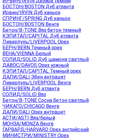
ИРВИН/IRVIN Дезира темная
БОСТОН/BOSTON Дуб атланта
Ирвин/IRVIN Дуб каньон
СПРИНГ/SPRING Дуб каньон
БОСТОН/BOSTON Венге
Бетон/B-TONE Вяз бетон темный
КЭПИТАЛ/CAPITAL Дуб атланта
Ливерпуль/LIVERPOOL Орех
БЕРН/BERN Темный орех
ВЕНА/VIENNA Белый
СОЛИД/SOLID Дуб шамони светлый
ДАВОС/DAVOS Орех южный
КЭПИТАЛ/CAPITAL Темный орех
ДАЛИ/DALI Эбен антрацит
Ливерпуль/LIVERPOOL Венге
БЕРН/BERN Дуб атланта
СОЛИД/SOLID Вяз
Бетон/B-TONE Сосна бетон светлый
ЧИКАГО/CHICAGO Венге
ДАЛИ/DALI Орех антрацит
АСТИ/ASTI Вяз/белый
МОНЗА/MONZA Венге
ГАРВАРД/HARVARD Орех английский
МИНИСТРИ/MINISTRY Орех