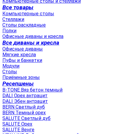
Компьютерные столы и стеллажи
Все товары
Компьютерные столы
Стеллажи
Столы раскладные
Полки
Офисные диваны и кресла
Все диваны и кресла
Офисные диваны
Мягкие кресла
Пуфы и банкетки
Модули
Столы
Приёмные зоны
Ресепшены
B-TONE Вяз бетон темный
DALI Орех антрацит
DALI Эбен антрацит
BERN Светлый дуб
BERN Темный орех
SALUTE Светлый дуб
SALUTE Орех
SALUTE Венге