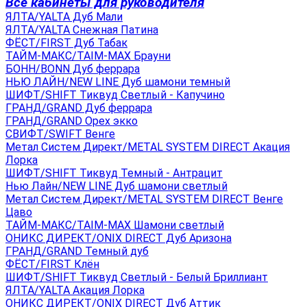
Все кабинеты для руководителя
ЯЛТА/YALTA Дуб Мали
ЯЛТА/YALTA Снежная Патина
ФЁСТ/FIRST Дуб Табак
ТАЙМ-МАКС/TAIM-MAX Брауни
БОНН/BONN Дуб феррара
НЬЮ ЛАЙН/NEW LINE Дуб шамони темный
ШИФТ/SHIFT Тиквуд Светлый - Капучино
ГРАНД/GRAND Дуб феррара
ГРАНД/GRAND Орех экко
СВИФТ/SWIFT Венге
Метал Систем Директ/METAL SYSTEM DIRECT Акация
Лорка
ШИФТ/SHIFT Тиквуд Темный - Антрацит
Нью Лайн/NEW LINE Дуб шамони светлый
Метал Систем Директ/METAL SYSTEM DIRECT Венге
Цаво
ТАЙМ-МАКС/TAIM-MAX Шамони светлый
ОНИКС ДИРЕКТ/ONIX DIRECT Дуб Аризона
ГРАНД/GRAND Темный дуб
ФЁСТ/FIRST Клён
ШИФТ/SHIFT Тиквуд Светлый - Белый Бриллиант
ЯЛТА/YALTA Акация Лорка
ОНИКС ДИРЕКТ/ONIX DIRECT Дуб Аттик