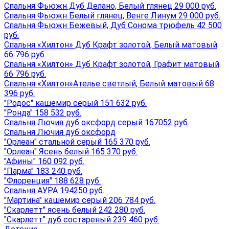
Спальня Фьюжн Дуб Делано, Белый глянец 29 000 руб.
Спальня Фьюжн Белый глянец, Венге Линум 29 000 руб.
Спальня Фьюжн Бежевый, Дуб Сонома трюфель 42 500
руб.
Спальня «Хилтон» Дуб Крафт золотой, Белый матовый
66 796 руб.
Спальня «Хилтон» Дуб Крафт золотой, Графит матовый
66 796 руб.
Спальня «Хилтон»Ателье светлый, Белый матовый 68
396 руб.
"Родос" кашемир серый 151 632 руб.
"Ронда" 158 532 руб.
Спальня Лючия дуб оксфорд серый 167052 руб.
Спальня Лючия дуб оксфорд
"Орлеан" стальной серый 165 370 руб.
"Орлеан" Ясень белый 165 370 руб.
"Афины" 160 092 руб.
"Парма" 183 240 руб.
"Флоренция" 188 628 руб.
Спальня АУРА 194250 руб.
"Мартина" кашемир серый 206 784 руб.
"Скарлетт" ясень белый 242 280 руб.
"Скарлетт" дуб состареный 239 460 руб.