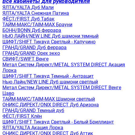
Все кабинеты для руководителя
ЯЛТА/YALTA Дуб Мали
ЯЛТА/YALTA Снежная Патина
ФЁСТ/FIRST Дуб Табак
ТАЙМ-МАКС/TAIM-MAX Брауни
БОНН/BONN Дуб феррара
НЬЮ ЛАЙН/NEW LINE Дуб шамони темный
ШИФТ/SHIFT Тиквуд Светлый - Капучино
ГРАНД/GRAND Дуб феррара
ГРАНД/GRAND Орех экко
СВИФТ/SWIFT Венге
Метал Систем Директ/METAL SYSTEM DIRECT Акация
Лорка
ШИФТ/SHIFT Тиквуд Темный - Антрацит
Нью Лайн/NEW LINE Дуб шамони светлый
Метал Систем Директ/METAL SYSTEM DIRECT Венге
Цаво
ТАЙМ-МАКС/TAIM-MAX Шамони светлый
ОНИКС ДИРЕКТ/ONIX DIRECT Дуб Аризона
ГРАНД/GRAND Темный дуб
ФЁСТ/FIRST Клён
ШИФТ/SHIFT Тиквуд Светлый - Белый Бриллиант
ЯЛТА/YALTA Акация Лорка
ОНИКС ДИРЕКТ/ONIX DIRECT Дуб Аттик