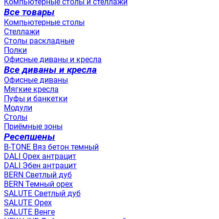
Компьютерные столы и стеллажи
Все товары
Компьютерные столы
Стеллажи
Столы раскладные
Полки
Офисные диваны и кресла
Все диваны и кресла
Офисные диваны
Мягкие кресла
Пуфы и банкетки
Модули
Столы
Приёмные зоны
Ресепшены
B-TONE Вяз бетон темный
DALI Орех антрацит
DALI Эбен антрацит
BERN Светлый дуб
BERN Темный орех
SALUTE Светлый дуб
SALUTE Орех
SALUTE Венге