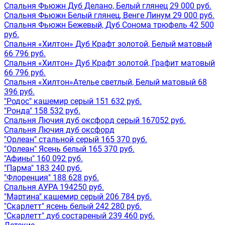
Спальня Фьюжн Дуб Делано, Белый глянец 29 000 руб.
Спальня Фьюжн Белый глянец, Венге Линум 29 000 руб.
Спальня Фьюжн Бежевый, Дуб Сонома трюфель 42 500
руб.
Спальня «Хилтон» Дуб Крафт золотой, Белый матовый
66 796 руб.
Спальня «Хилтон» Дуб Крафт золотой, Графит матовый
66 796 руб.
Спальня «Хилтон»Ателье светлый, Белый матовый 68
396 руб.
"Родос" кашемир серый 151 632 руб.
"Ронда" 158 532 руб.
Спальня Лючия дуб оксфорд серый 167052 руб.
Спальня Лючия дуб оксфорд
"Орлеан" стальной серый 165 370 руб.
"Орлеан" Ясень белый 165 370 руб.
"Афины" 160 092 руб.
"Парма" 183 240 руб.
"Флоренция" 188 628 руб.
Спальня АУРА 194250 руб.
"Мартина" кашемир серый 206 784 руб.
"Скарлетт" ясень белый 242 280 руб.
"Скарлетт" дуб состареный 239 460 руб.