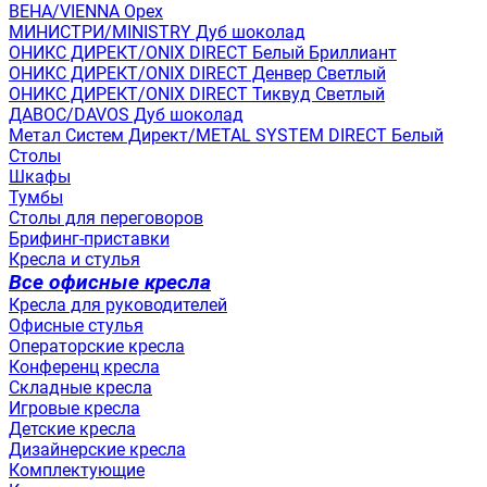
ВЕНА/VIENNA Орех
МИНИСТРИ/MINISTRY Дуб шоколад
ОНИКС ДИРЕКТ/ONIX DIRECT Белый Бриллиант
ОНИКС ДИРЕКТ/ONIX DIRECT Денвер Светлый
ОНИКС ДИРЕКТ/ONIX DIRECT Тиквуд Светлый
ДАВОС/DAVOS Дуб шоколад
Метал Систем Директ/METAL SYSTEM DIRECT Белый
Столы
Шкафы
Тумбы
Столы для переговоров
Брифинг-приставки
Кресла и стулья
Все офисные кресла
Кресла для руководителей
Офисные стулья
Операторские кресла
Конференц кресла
Складные кресла
Игровые кресла
Детские кресла
Дизайнерские кресла
Комплектующие