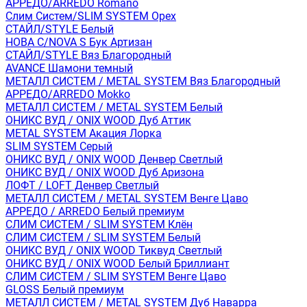
АРРЕДО/ARREDO Romano
Слим Систем/SLIM SYSTEM Орех
СТАЙЛ/STYLE Белый
НОВА С/NOVA S Бук Артизан
СТАЙЛ/STYLE Вяз Благородный
AVANCE Шамони темный
МЕТАЛЛ СИСТЕМ / METAL SYSTEM Вяз Благородный
АРРЕДО/ARREDO Mokko
МЕТАЛЛ СИСТЕМ / METAL SYSTEM Белый
ОНИКС ВУД / ONIX WOOD Дуб Аттик
METAL SYSTEM Акация Лорка
SLIM SYSTEM Серый
ОНИКС ВУД / ONIX WOOD Денвер Светлый
ОНИКС ВУД / ONIX WOOD Дуб Аризона
ЛОФТ / LOFT Денвер Светлый
МЕТАЛЛ СИСТЕМ / METAL SYSTEM Венге Цаво
АРРЕДО / ARREDO Белый премиум
СЛИМ СИСТЕМ / SLIM SYSTEM Клён
СЛИМ СИСТЕМ / SLIM SYSTEM Белый
ОНИКС ВУД / ONIX WOOD Тиквуд Светлый
ОНИКС ВУД / ONIX WOOD Белый Бриллиант
СЛИМ СИСТЕМ / SLIM SYSTEM Венге Цаво
GLOSS Белый премиум
МЕТАЛЛ СИСТЕМ / METAL SYSTEM Дуб Наварра