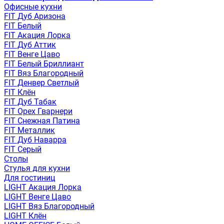
Офисные кухни
FIT Дуб Аризона
FIT Белый
FIT Акация Лорка
FIT Дуб Аттик
FIT Венге Цаво
FIT Белый Бриллиант
FIT Вяз Благородный
FIT Денвер Светлый
FIT Клён
FIT Дуб Табак
FIT Орех Гварнери
FIT Снежная Патина
FIT Металлик
FIT Дуб Наварра
FIT Серый
Столы
Стулья для кухни
Для гостиниц
LIGHT Акация Лорка
LIGHT Венге Цаво
LIGHT Вяз Благородный
LIGHT Клён