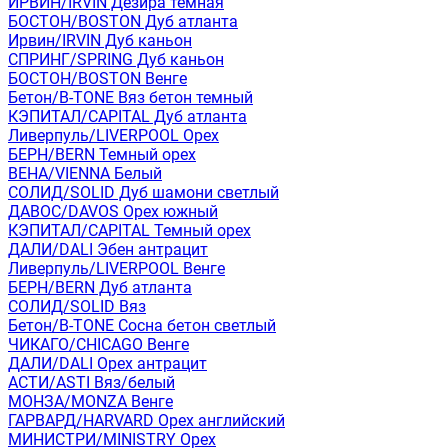
ИРВИН/IRVIN Дезира темная
БОСТОН/BOSTON Дуб атланта
Ирвин/IRVIN Дуб каньон
СПРИНГ/SPRING Дуб каньон
БОСТОН/BOSTON Венге
Бетон/B-TONE Вяз бетон темный
КЭПИТАЛ/CAPITAL Дуб атланта
Ливерпуль/LIVERPOOL Орех
БЕРН/BERN Темный орех
ВЕНА/VIENNA Белый
СОЛИД/SOLID Дуб шамони светлый
ДАВОС/DAVOS Орех южный
КЭПИТАЛ/CAPITAL Темный орех
ДАЛИ/DALI Эбен антрацит
Ливерпуль/LIVERPOOL Венге
БЕРН/BERN Дуб атланта
СОЛИД/SOLID Вяз
Бетон/B-TONE Сосна бетон светлый
ЧИКАГО/CHICAGO Венге
ДАЛИ/DALI Орех антрацит
АСТИ/ASTI Вяз/белый
МОНЗА/MONZA Венге
ГАРВАРД/HARVARD Орех английский
МИНИСТРИ/MINISTRY Орех