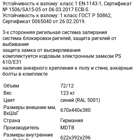
Устойчивость к взлому: класс 1 EN-1143-1, Сертификат
№ 1506/SA15-05 от 06.03.2017 EСB-S.
Устойчивость к взлому: 1 класс ГОСТ Р 50862,
Сертификат 0065040 от 26.02.2019.
3-х сторонняя ригельная система запирания
система блокировки ригелей, защита ригелей от
выбивания
защита замка от высверливания
комплектуется кодовым электронным замком PS
610/E31
наличие анкерного крепления к полу и стене, анкерные
болты в комплекте
Объем
72/12
Вес
123 кг
Цвет
синий (RAL 5001)
Размеры внешние мм,
670х440х380
ВхШхГ
Страна
Германия
Производитель
MDTB
Размеры внутренние
622х392х296