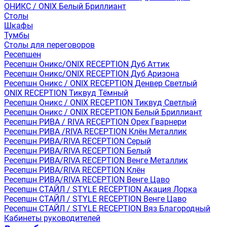
ОНИКС / ONIX Белый Бриллиант
Столы
Шкафы
Тумбы
Столы для переговоров
Ресепшен
Ресепшн Оникс/ONIX RECEPTION Дуб Аттик
Ресепшн Оникс/ONIX RECEPTION Дуб Аризона
Ресепшн Оникс / ONIX RECEPTION Денвер Светлый
ONIX RECEPTION Тиквуд Тёмный
Ресепшн Оникс / ONIX RECEPTION Тиквуд Светлый
Ресепшн Оникс / ONIX RECEPTION Белый Бриллиант
Ресепшн РИВА / RIVA RECEPTION Орех Гварнери
Ресепшн РИВА /RIVA RECEPTION Клён Металлик
Ресепшн РИВА/RIVA RECEPTION Серый
Ресепшн РИВА/RIVA RECEPTION Белый
Ресепшн РИВА/RIVA RECEPTION Венге Металлик
Ресепшн РИВА/RIVA RECEPTION Клён
Ресепшн РИВА/RIVA RECEPTION Венге Цаво
Ресепшн СТАЙЛ / STYLE RECEPTION Акация Лорка
Ресепшн СТАЙЛ / STYLE RECEPTION Венге Цаво
Ресепшн СТАЙЛ / STYLE RECEPTION Вяз Благородный
Кабинеты руководителей