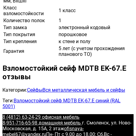
мм, ВхШхГ
Класс
1 класс
взломостойкости
Количество полок
1
Тип замка
электронный кодовый
Тип покрытия
порошковое
Тип крепления
к стене и полу
5 лет (с учетом прохождения
Гарантия
планового ТО)
Взломостойкий сейф MDTB EK-67.E
отзывы
Категории:
Сейфы
Вся металлическая мебель и сейфы
Теги:
Взломостойкий сейф MDTB EK-67.E синий (RAL
5001)
8 (4812) 63-24-29 офисная мебель
8-951-716-65-98 домашняя мебель
г. Смоленск, ул. Ново-
Московская, д. 15А, 2 этаж
ofisnaya-
mebel67@yandex.ru
Пн- Пт с 9.00 до 18.00; Сб,Вс -