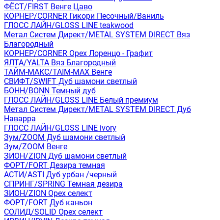
ФЁСТ/FIRST Венге Цаво
КОРНЕР/CORNER Гикори Песочный/Ваниль
ГЛОСС ЛАЙН/GLOSS LINE teakwood
Метал Систем Директ/METAL SYSTEM DIRECT Вяз
Благородный
КОРНЕР/CORNER Орех Лоренцо - Графит
ЯЛТА/YALTA Вяз Благородный
ТАЙМ-МАКС/TAIM-MAX Венге
СВИФТ/SWIFT Дуб шамони светлый
БОНН/BONN Темный дуб
ГЛОСС ЛАЙН/GLOSS LINE Белый премиум
Метал Систем Директ/METAL SYSTEM DIRECT Дуб
Наварра
ГЛОСС ЛАЙН/GLOSS LINE ivory
Зум/ZOOM Дуб шамони светлый
Зум/ZOOM Венге
ЗИОН/ZION Дуб шамони светлый
ФОРТ/FORT Дезира темная
АСТИ/ASTI Дуб урбан /черный
СПРИНГ/SPRING Темная дезира
ЗИОН/ZION Орех селект
ФОРТ/FORT Дуб каньон
СОЛИД/SOLID Орех селект