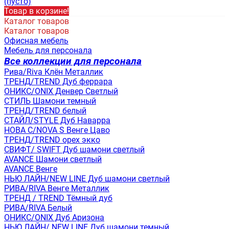
(пусто)
Товар в корзине!
Каталог товаров
Каталог товаров
Офисная мебель
Мебель для персонала
Все коллекции для персонала
Рива/Riva Клён Металлик
ТРЕНД/TREND Дуб феррара
ОНИКС/ONIX Денвер Светлый
СТИЛЬ Шамони темный
ТРЕНД/TREND белый
СТАЙЛ/STYLE Дуб Наварра
НОВА С/NOVA S Венге Цаво
ТРЕНД/TREND орех экко
СВИФТ/ SWIFT Дуб шамони светлый
AVANCE Шамони светлый
AVANCE Венге
НЬЮ ЛАЙН/NEW LINE Дуб шамони светлый
РИВА/RIVA Венге Металлик
TРЕНД / TREND Тёмный дуб
РИВА/RIVA Белый
ОНИКС/ONIX Дуб Аризона
НЬЮ ЛАЙН/ NEW LINE Дуб шамони темный