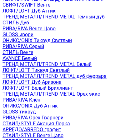
СВИФТ/SWIFT Венге
ЛОФТ/LOFT Дуб Аттик
ТРЕНД МЕТАЛЛ/TREND METAL Тёмный дуб
СТИЛЬ Дуб
РИВА/RIVA Венге Цаво
GLOSS ивори
ОНИКС/ONIX Тиквуд Светлый
РИВА/RIVA Серый
СТИЛЬ Венге
AVANСE Белый
ТРЕНД МЕТАЛЛ/TREND METAL Белый
ЛОФТ/LOFT Тиквуд Светлый
ТРЕНД МЕТАЛЛ/TREND METAL дуб феррара
ЛОФТ/LOFT Дуб Аризона
ЛОФТ/LOFT Белый Бриллиант
ТРЕНД МЕТАЛЛ/TREND METAL Орех экко
РИВА/RIVA Клён
ОНИКС/ONIX Дуб Аттик
GLOSS тиквуд
РИВА/RIVA Орех Гварнери
СТАЙЛ/STYLE Акация Лорка
АРРЕДО/ARREDO графит
СТАЙЛ/STYLE Венге Цаво