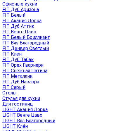
Офисные кухни
FIT Дуб Аризона
FIT Белый
FIT Акация Лорка
FIT Дуб Аттик
FIT Венге Цаво
FIT Белый Бриллиант
FIT Вяз Благородный
FIT Денвер Светлый
FIT Клён
FIT Дуб Табак
FIT Орех Гварнери
FIT Снежная Патина
FIT Металлик
FIT Дуб Наварра
FIT Серый
Столы
Стулья для кухни
Для гостиниц
LIGHT Акация Лорка
LIGHT Венге Цаво
LIGHT Вяз Благородный
LIGHT Клён