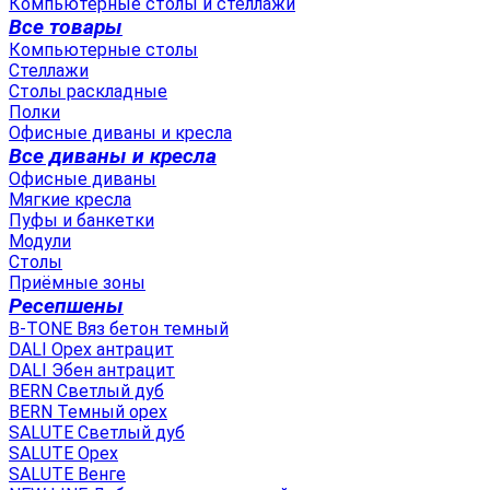
Компьютерные столы и стеллажи
Все товары
Компьютерные столы
Стеллажи
Столы раскладные
Полки
Офисные диваны и кресла
Все диваны и кресла
Офисные диваны
Мягкие кресла
Пуфы и банкетки
Модули
Столы
Приёмные зоны
Ресепшены
B-TONE Вяз бетон темный
DALI Орех антрацит
DALI Эбен антрацит
BERN Светлый дуб
BERN Темный орех
SALUTE Светлый дуб
SALUTE Орех
SALUTE Венге