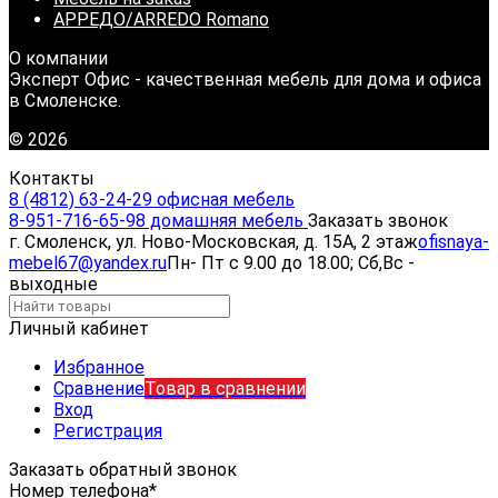
АРРЕДО/ARREDO Romano
О компании
Эксперт Офис - качественная мебель для дома и офиса
в Смоленске.
© 2026
Контакты
8 (4812) 63-24-29 офисная мебель
8-951-716-65-98 домашняя мебель
Заказать звонок
г. Смоленск, ул. Ново-Московская, д. 15А, 2 этаж
ofisnaya-
mebel67@yandex.ru
Пн- Пт с 9.00 до 18.00; Сб,Вс -
выходные
Личный кабинет
Избранное
Сравнение
Товар в сравнении
Вход
Регистрация
Заказать обратный звонок
Номер телефона*