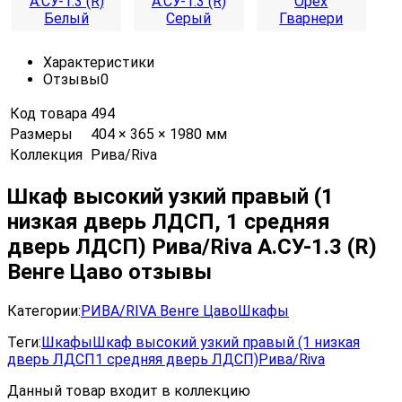
Характеристики
Отзывы
0
Код товара
494
Размеры
404 × 365 × 1980 мм
Коллекция
Рива/Riva
Шкаф высокий узкий правый (1
низкая дверь ЛДСП, 1 средняя
дверь ЛДСП) Рива/Riva А.СУ-1.3 (R)
Венге Цаво отзывы
Категории:
РИВА/RIVA Венге Цаво
Шкафы
Теги:
Шкафы
Шкаф высокий узкий правый (1 низкая
дверь ЛДСП
1 средняя дверь ЛДСП)
Рива/Riva
Данный товар входит в коллекцию