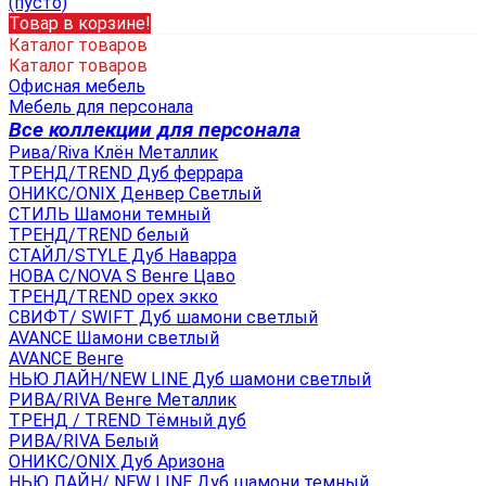
(пусто)
Товар в корзине!
Каталог товаров
Каталог товаров
Офисная мебель
Мебель для персонала
Все коллекции для персонала
Рива/Riva Клён Металлик
ТРЕНД/TREND Дуб феррара
ОНИКС/ONIX Денвер Светлый
СТИЛЬ Шамони темный
ТРЕНД/TREND белый
СТАЙЛ/STYLE Дуб Наварра
НОВА С/NOVA S Венге Цаво
ТРЕНД/TREND орех экко
СВИФТ/ SWIFT Дуб шамони светлый
AVANCE Шамони светлый
AVANCE Венге
НЬЮ ЛАЙН/NEW LINE Дуб шамони светлый
РИВА/RIVA Венге Металлик
TРЕНД / TREND Тёмный дуб
РИВА/RIVA Белый
ОНИКС/ONIX Дуб Аризона
НЬЮ ЛАЙН/ NEW LINE Дуб шамони темный