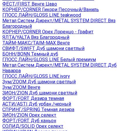
ФЁСТ/FIRST Венге Цаво
КОРНЕР/CORNER Гикори Песочный/Ваниль
ГЛОСС ЛАЙН/GLOSS LINE teakwood
Метал Систем Директ/METAL SYSTEM DIRECT Вяз
Благородный
КОРНЕР/CORNER Орех Лоренцо - Графит
ЯЛТА/YALTA Вяз Благородный
ТАЙМ-МАКС/TAIM-MAX Венге
СВИФТ/SWIFT Дуб шамони светлый
БОНН/BONN Темный дуб
ГЛОСС ЛАЙН/GLOSS LINE Белый премиум
Метал Систем Директ/METAL SYSTEM DIRECT Дуб
Наварра
ГЛОСС ЛАЙН/GLOSS LINE ivory
Зум/ZOOM Дуб шамони светлый
Зум/ZOOM Венге
ЗИОН/ZION Дуб шамони светлый
ФОРТ/FORT Дезира темная
АСТИ/ASTI Дуб урбан /черный
СПРИНГ/SPRING Темная дезира
ЗИОН/ZION Орех селект
ФОРТ/FORT Дуб каньон
СОЛИД/SOLID Орех селект