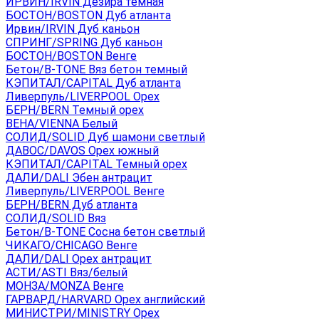
ИРВИН/IRVIN Дезира темная
БОСТОН/BOSTON Дуб атланта
Ирвин/IRVIN Дуб каньон
СПРИНГ/SPRING Дуб каньон
БОСТОН/BOSTON Венге
Бетон/B-TONE Вяз бетон темный
КЭПИТАЛ/CAPITAL Дуб атланта
Ливерпуль/LIVERPOOL Орех
БЕРН/BERN Темный орех
ВЕНА/VIENNA Белый
СОЛИД/SOLID Дуб шамони светлый
ДАВОС/DAVOS Орех южный
КЭПИТАЛ/CAPITAL Темный орех
ДАЛИ/DALI Эбен антрацит
Ливерпуль/LIVERPOOL Венге
БЕРН/BERN Дуб атланта
СОЛИД/SOLID Вяз
Бетон/B-TONE Сосна бетон светлый
ЧИКАГО/CHICAGO Венге
ДАЛИ/DALI Орех антрацит
АСТИ/ASTI Вяз/белый
МОНЗА/MONZA Венге
ГАРВАРД/HARVARD Орех английский
МИНИСТРИ/MINISTRY Орех