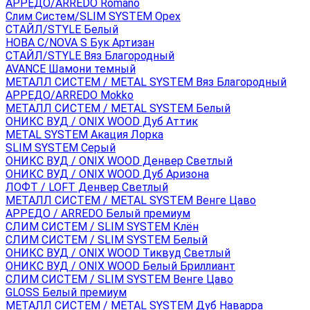
АРРЕДО/ARREDO Romano
Слим Систем/SLIM SYSTEM Орех
СТАЙЛ/STYLE Белый
НОВА С/NOVA S Бук Артизан
СТАЙЛ/STYLE Вяз Благородный
AVANCE Шамони темный
МЕТАЛЛ СИСТЕМ / METAL SYSTEM Вяз Благородный
АРРЕДО/ARREDO Mokko
МЕТАЛЛ СИСТЕМ / METAL SYSTEM Белый
ОНИКС ВУД / ONIX WOOD Дуб Аттик
METAL SYSTEM Акация Лорка
SLIM SYSTEM Серый
ОНИКС ВУД / ONIX WOOD Денвер Светлый
ОНИКС ВУД / ONIX WOOD Дуб Аризона
ЛОФТ / LOFT Денвер Светлый
МЕТАЛЛ СИСТЕМ / METAL SYSTEM Венге Цаво
АРРЕДО / ARREDO Белый премиум
СЛИМ СИСТЕМ / SLIM SYSTEM Клён
СЛИМ СИСТЕМ / SLIM SYSTEM Белый
ОНИКС ВУД / ONIX WOOD Тиквуд Светлый
ОНИКС ВУД / ONIX WOOD Белый Бриллиант
СЛИМ СИСТЕМ / SLIM SYSTEM Венге Цаво
GLOSS Белый премиум
МЕТАЛЛ СИСТЕМ / METAL SYSTEM Дуб Наварра