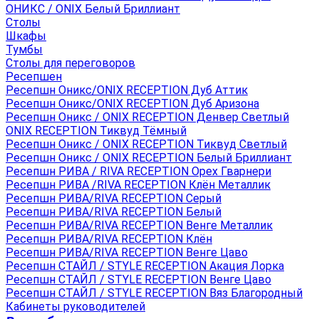
ОНИКС / ONIX Белый Бриллиант
Столы
Шкафы
Тумбы
Столы для переговоров
Ресепшен
Ресепшн Оникс/ONIX RECEPTION Дуб Аттик
Ресепшн Оникс/ONIX RECEPTION Дуб Аризона
Ресепшн Оникс / ONIX RECEPTION Денвер Светлый
ONIX RECEPTION Тиквуд Тёмный
Ресепшн Оникс / ONIX RECEPTION Тиквуд Светлый
Ресепшн Оникс / ONIX RECEPTION Белый Бриллиант
Ресепшн РИВА / RIVA RECEPTION Орех Гварнери
Ресепшн РИВА /RIVA RECEPTION Клён Металлик
Ресепшн РИВА/RIVA RECEPTION Серый
Ресепшн РИВА/RIVA RECEPTION Белый
Ресепшн РИВА/RIVA RECEPTION Венге Металлик
Ресепшн РИВА/RIVA RECEPTION Клён
Ресепшн РИВА/RIVA RECEPTION Венге Цаво
Ресепшн СТАЙЛ / STYLE RECEPTION Акация Лорка
Ресепшн СТАЙЛ / STYLE RECEPTION Венге Цаво
Ресепшн СТАЙЛ / STYLE RECEPTION Вяз Благородный
Кабинеты руководителей