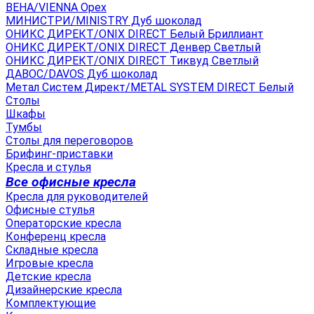
ВЕНА/VIENNA Орех
МИНИСТРИ/MINISTRY Дуб шоколад
ОНИКС ДИРЕКТ/ONIX DIRECT Белый Бриллиант
ОНИКС ДИРЕКТ/ONIX DIRECT Денвер Светлый
ОНИКС ДИРЕКТ/ONIX DIRECT Тиквуд Светлый
ДАВОС/DAVOS Дуб шоколад
Метал Систем Директ/METAL SYSTEM DIRECT Белый
Столы
Шкафы
Тумбы
Столы для переговоров
Брифинг-приставки
Кресла и стулья
Все офисные кресла
Кресла для руководителей
Офисные стулья
Операторские кресла
Конференц кресла
Складные кресла
Игровые кресла
Детские кресла
Дизайнерские кресла
Комплектующие