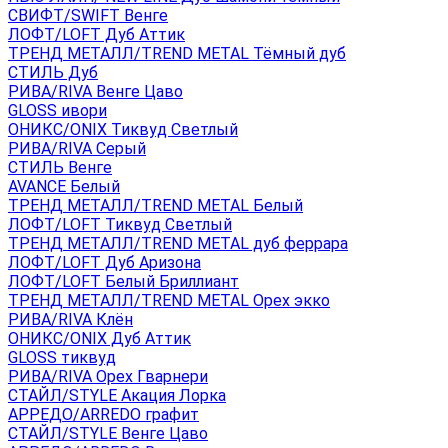
СВИФТ/SWIFT Венге
ЛОФТ/LOFT Дуб Аттик
ТРЕНД МЕТАЛЛ/TREND METAL Тёмный дуб
СТИЛЬ Дуб
РИВА/RIVA Венге Цаво
GLOSS ивори
ОНИКС/ONIX Тиквуд Светлый
РИВА/RIVA Серый
СТИЛЬ Венге
AVANСE Белый
ТРЕНД МЕТАЛЛ/TREND METAL Белый
ЛОФТ/LOFT Тиквуд Светлый
ТРЕНД МЕТАЛЛ/TREND METAL дуб феррара
ЛОФТ/LOFT Дуб Аризона
ЛОФТ/LOFT Белый Бриллиант
ТРЕНД МЕТАЛЛ/TREND METAL Орех экко
РИВА/RIVA Клён
ОНИКС/ONIX Дуб Аттик
GLOSS тиквуд
РИВА/RIVA Орех Гварнери
СТАЙЛ/STYLE Акация Лорка
АРРЕДО/ARREDO графит
СТАЙЛ/STYLE Венге Цаво