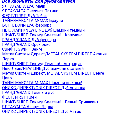
Все кабинеты для руководителя
ЯЛТА/YALTA Дуб Мали
ЯЛТА/YALTA Снежная Патина
ФЁСТ/FIRST Дуб Табак
ТАЙМ-МАКС/TAIM-MAX Брауни
БОНН/BONN Дуб феррара
НЬЮ ЛАЙН/NEW LINE Дуб шамони темный
ШИФТ/SHIFT Тиквуд Светлый - Капучино
ГРАНД/GRAND Дуб феррара
ГРАНД/GRAND Орех экко
СВИФТ/SWIFT Венге
Метал Систем Директ/METAL SYSTEM DIRECT Акация
Лорка
ШИФТ/SHIFT Тиквуд Темный - Антрацит
Нью Лайн/NEW LINE Дуб шамони светлый
Метал Систем Директ/METAL SYSTEM DIRECT Венге
Цаво
ТАЙМ-МАКС/TAIM-MAX Шамони светлый
ОНИКС ДИРЕКТ/ONIX DIRECT Дуб Аризона
ГРАНД/GRAND Темный дуб
ФЁСТ/FIRST Клён
ШИФТ/SHIFT Тиквуд Светлый - Белый Бриллиант
ЯЛТА/YALTA Акация Лорка
ОНИКС ДИРЕКТ/ONIX DIRECT Дуб Аттик