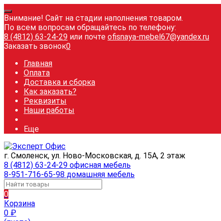
Внимание! Сайт на стадии наполнения товаром.
По всем вопросам обращайтесь по телефону:
8 (4812) 63-24-29
или почте
ofisnaya-mebel67@yandex.ru
Заказать звонок
0
Главная
Оплата
Доставка и сборка
Как заказать?
Реквизиты
Наши работы
Еще
г. Смоленск, ул. Ново-Московская, д. 15А, 2 этаж
8 (4812) 63-24-29 офисная мебель
8-951-716-65-98 домашняя мебель
0
Корзина
0
₽