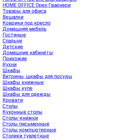
HOME OFFICE Орех Гварнери
Товары для офиса
Вешалки
Коврики под кресло
Домашняя мебель
Гостиные
Спальни
Детские
Домашние кабинеты
Прихожие
Кухни
Шкафы
Витрины, шкафы для посуды
Шкафы книжные
Шкафы купе
Шкафы для одежды
Кровати
Столы
Кухонные столы
Столы-книжки
Столы письменные
Столы компьютерные
Столики туалетные