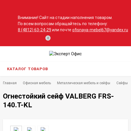
Внимание! Сайт на стадии наполнения товаром.
По всем вопросам обращайтесь по телефону:
8 (4812) 63-24-29
или почте
ofisnaya-mebel67@yandex.ru
0
КАТАЛОГ ТОВАРОВ
Главная
Офисная мебель
Металлическая мебель и сейфы
Сейфы
Огнестойкий сейф VALBERG FRS-
140.T-KL