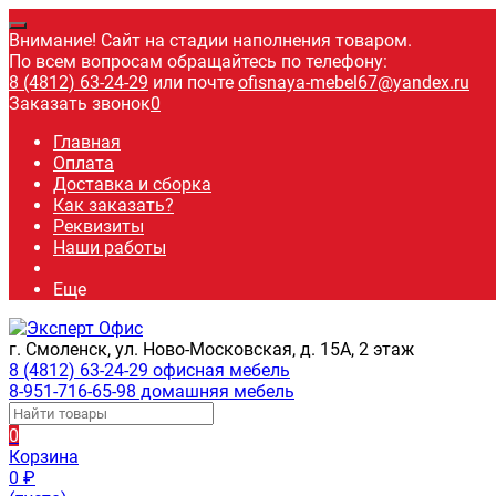
Внимание! Сайт на стадии наполнения товаром.
По всем вопросам обращайтесь по телефону:
8 (4812) 63-24-29
или почте
ofisnaya-mebel67@yandex.ru
Заказать звонок
0
Главная
Оплата
Доставка и сборка
Как заказать?
Реквизиты
Наши работы
Еще
г. Смоленск, ул. Ново-Московская, д. 15А, 2 этаж
8 (4812) 63-24-29 офисная мебель
8-951-716-65-98 домашняя мебель
0
Корзина
0
₽