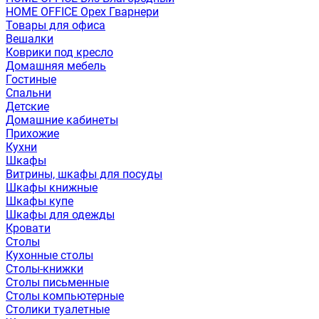
HOME OFFICE Орех Гварнери
Товары для офиса
Вешалки
Коврики под кресло
Домашняя мебель
Гостиные
Спальни
Детские
Домашние кабинеты
Прихожие
Кухни
Шкафы
Витрины, шкафы для посуды
Шкафы книжные
Шкафы купе
Шкафы для одежды
Кровати
Столы
Кухонные столы
Столы-книжки
Столы письменные
Столы компьютерные
Столики туалетные