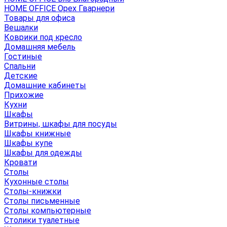
HOME OFFICE Орех Гварнери
Товары для офиса
Вешалки
Коврики под кресло
Домашняя мебель
Гостиные
Спальни
Детские
Домашние кабинеты
Прихожие
Кухни
Шкафы
Витрины, шкафы для посуды
Шкафы книжные
Шкафы купе
Шкафы для одежды
Кровати
Столы
Кухонные столы
Столы-книжки
Столы письменные
Столы компьютерные
Столики туалетные