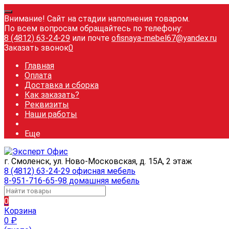
Внимание! Сайт на стадии наполнения товаром.
По всем вопросам обращайтесь по телефону:
8 (4812) 63-24-29
или почте
ofisnaya-mebel67@yandex.ru
Заказать звонок
0
Главная
Оплата
Доставка и сборка
Как заказать?
Реквизиты
Наши работы
Еще
г. Смоленск, ул. Ново-Московская, д. 15А, 2 этаж
8 (4812) 63-24-29 офисная мебель
8-951-716-65-98 домашняя мебель
0
Корзина
0
₽