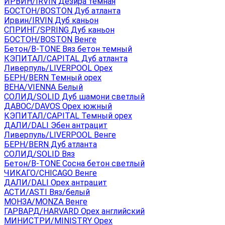
ИРВИН/IRVIN Дезира темная
БОСТОН/BOSTON Дуб атланта
Ирвин/IRVIN Дуб каньон
СПРИНГ/SPRING Дуб каньон
БОСТОН/BOSTON Венге
Бетон/B-TONE Вяз бетон темный
КЭПИТАЛ/CAPITAL Дуб атланта
Ливерпуль/LIVERPOOL Орех
БЕРН/BERN Темный орех
ВЕНА/VIENNA Белый
СОЛИД/SOLID Дуб шамони светлый
ДАВОС/DAVOS Орех южный
КЭПИТАЛ/CAPITAL Темный орех
ДАЛИ/DALI Эбен антрацит
Ливерпуль/LIVERPOOL Венге
БЕРН/BERN Дуб атланта
СОЛИД/SOLID Вяз
Бетон/B-TONE Сосна бетон светлый
ЧИКАГО/CHICAGO Венге
ДАЛИ/DALI Орех антрацит
АСТИ/ASTI Вяз/белый
МОНЗА/MONZA Венге
ГАРВАРД/HARVARD Орех английский
МИНИСТРИ/MINISTRY Орех