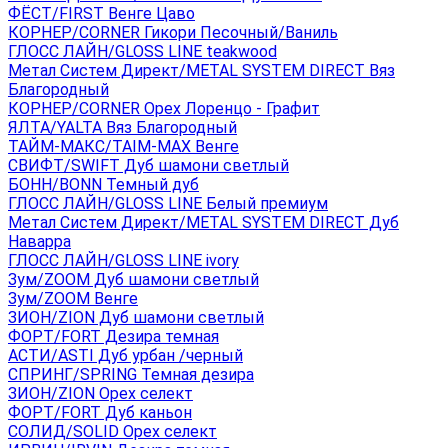
ФЁСТ/FIRST Венге Цаво
КОРНЕР/CORNER Гикори Песочный/Ваниль
ГЛОСС ЛАЙН/GLOSS LINE teakwood
Метал Систем Директ/METAL SYSTEM DIRECT Вяз
Благородный
КОРНЕР/CORNER Орех Лоренцо - Графит
ЯЛТА/YALTA Вяз Благородный
ТАЙМ-МАКС/TAIM-MAX Венге
СВИФТ/SWIFT Дуб шамони светлый
БОНН/BONN Темный дуб
ГЛОСС ЛАЙН/GLOSS LINE Белый премиум
Метал Систем Директ/METAL SYSTEM DIRECT Дуб
Наварра
ГЛОСС ЛАЙН/GLOSS LINE ivory
Зум/ZOOM Дуб шамони светлый
Зум/ZOOM Венге
ЗИОН/ZION Дуб шамони светлый
ФОРТ/FORT Дезира темная
АСТИ/ASTI Дуб урбан /черный
СПРИНГ/SPRING Темная дезира
ЗИОН/ZION Орех селект
ФОРТ/FORT Дуб каньон
СОЛИД/SOLID Орех селект