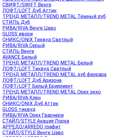
СВИФТ/SWIFT Венге
ЛОФТ/LOFT Дуб Аттик
ТРЕНД МЕТАЛЛ/TREND METAL Тёмный дуб
СТИЛЬ Дуб
РИВА/RIVA Венге Цаво
GLOSS ивори
ОНИКС/ONIX Тиквуд Светлый
РИВА/RIVA Серый
СТИЛЬ Венге
AVANСE Белый
ТРЕНД МЕТАЛЛ/TREND METAL Белый
ЛОФТ/LOFT Тиквуд Светлый
ТРЕНД МЕТАЛЛ/TREND METAL дуб феррара
ЛОФТ/LOFT Дуб Аризона
ЛОФТ/LOFT Белый Бриллиант
ТРЕНД МЕТАЛЛ/TREND METAL Орех экко
РИВА/RIVA Клён
ОНИКС/ONIX Дуб Аттик
GLOSS тиквуд
РИВА/RIVA Орех Гварнери
СТАЙЛ/STYLE Акация Лорка
АРРЕДО/ARREDO графит
СТАЙЛ/STYLE Венге Цаво