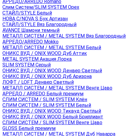
АРРЕДО/ARREDO Romano
Слим Систем/SLIM SYSTEM Орех
СТАЙЛ/STYLE Белый
НОВА С/NOVA S Бук Артизан
СТАЙЛ/STYLE Вяз Благородный
AVANCE Шамони темный
МЕТАЛЛ СИСТЕМ / METAL SYSTEM Вяз Благородный
АРРЕДО/ARREDO Mokko
МЕТАЛЛ СИСТЕМ / METAL SYSTEM Белый
ОНИКС ВУД / ONIX WOOD Дуб Аттик
METAL SYSTEM Акация Лорка
SLIM SYSTEM Серый
ОНИКС ВУД / ONIX WOOD Денвер Светлый
ОНИКС ВУД / ONIX WOOD Дуб Аризона
ЛОФТ / LOFT Денвер Светлый
МЕТАЛЛ СИСТЕМ / METAL SYSTEM Венге Цаво
АРРЕДО / ARREDO Белый премиум
СЛИМ СИСТЕМ / SLIM SYSTEM Клён
СЛИМ СИСТЕМ / SLIM SYSTEM Белый
ОНИКС ВУД / ONIX WOOD Тиквуд Светлый
ОНИКС ВУД / ONIX WOOD Белый Бриллиант
СЛИМ СИСТЕМ / SLIM SYSTEM Венге Цаво
GLOSS Белый премиум
МЕТАЛЛ СИСТЕМ / METAL SYSTEM Дуб Наварра