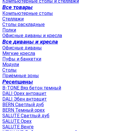
Компьютерные столы и стеллажи
Все товары
Компьютерные столы
Стеллажи
Столы раскладные
Полки
Офисные диваны и кресла
Все диваны и кресла
Офисные диваны
Мягкие кресла
Пуфы и банкетки
Модули
Столы
Приёмные зоны
Ресепшены
B-TONE Вяз бетон темный
DALI Орех антрацит
DALI Эбен антрацит
BERN Светлый дуб
BERN Темный орех
SALUTE Светлый дуб
SALUTE Орех
SALUTE Венге