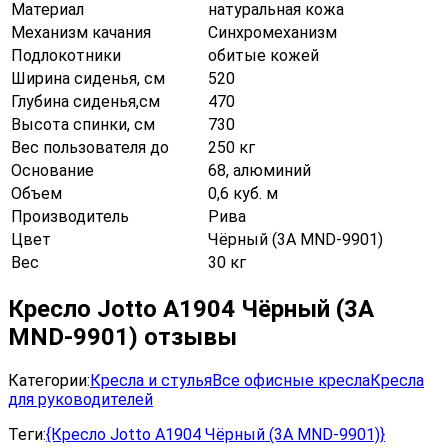
Материал
натуральная кожа
Механизм качания
Синхромеханизм
Подлокотники
обитые кожей
Ширина сиденья, см
520
Глубина сиденья,см
470
Высота спинки, см
730
Вес пользователя до
250 кг
Основание
68, алюминий
Объем
0,6 куб. м
Производитель
Рива
Цвет
Чёрный (3A MND-9901)
Вес
30 кг
Кресло Jotto A1904 Чёрный (3A
MND-9901) отзывы
Категории:
Кресла и стулья
Все офисные кресла
Кресла
для руководителей
Теги:
{Кресло Jotto A1904 Чёрный (3A MND-9901)}