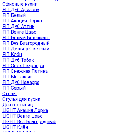
Офисные кухни
FIT Дуб Аризона
FIT Белый
FIT Акация Лорка
FIT Дуб Аттик
FIT Венге Цаво
FIT Белый Бриллиант
FIT Вяз Благородный
FIT Денвер Светлый
FIT Клён
FIT Дуб Табак
FIT Орех Гварнери
FIT Снежная Патина
FIT Металлик
FIT Дуб Наварра
FIT Серый
Столы
Стулья для кухни
Для гостиниц
LIGHT Акация Лорка
LIGHT Венге Цаво
LIGHT Вяз Благородный
LIGHT Клён