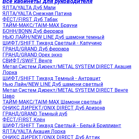
Все кабинеты для руководителя
ЯЛТА/YALTA Дуб Мали
ЯЛТА/YALTA Снежная Патина
ФЁСТ/FIRST Дуб Табак
ТАЙМ-МАКС/TAIM-MAX Брауни
БОНН/BONN Дуб феррара
НЬЮ ЛАЙН/NEW LINE Дуб шамони темный
ШИФТ/SHIFT Тиквуд Светлый - Капучино
ГРАНД/GRAND Дуб феррара
ГРАНД/GRAND Орех экко
СВИФТ/SWIFT Венге
Метал Систем Директ/METAL SYSTEM DIRECT Акация
Лорка
ШИФТ/SHIFT Тиквуд Темный - Антрацит
Нью Лайн/NEW LINE Дуб шамони светлый
Метал Систем Директ/METAL SYSTEM DIRECT Венге
Цаво
ТАЙМ-МАКС/TAIM-MAX Шамони светлый
ОНИКС ДИРЕКТ/ONIX DIRECT Дуб Аризона
ГРАНД/GRAND Темный дуб
ФЁСТ/FIRST Клён
ШИФТ/SHIFT Тиквуд Светлый - Белый Бриллиант
ЯЛТА/YALTA Акация Лорка
ОНИКС ДИРЕКТ/ONIX DIRECT Дуб Аттик