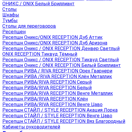
ОНИКС / ONIX Белый Бриллиант
Столы
Шкафы
Тумбы
Столы для переговоров
Ресепшен
Ресепшн Оникс/ONIX RECEPTION Дуб Аттик
Ресепшн Оникс/ONIX RECEPTION Дуб Аризона
Ресепшн Оникс / ONIX RECEPTION Денвер Светлый
ONIX RECEPTION Тиквуд Тёмный
Ресепшн Оникс / ONIX RECEPTION Тиквуд Светлый
Ресепшн Оникс / ONIX RECEPTION Белый Бриллиант
Ресепшн РИВА / RIVA RECEPTION Орех Гварнери
Ресепшн РИВА /RIVA RECEPTION Клён Металлик
Ресепшн РИВА/RIVA RECEPTION Серый
Ресепшн РИВА/RIVA RECEPTION Белый
Ресепшн РИВА/RIVA RECEPTION Венге Металлик
Ресепшн РИВА/RIVA RECEPTION Клён
Ресепшн РИВА/RIVA RECEPTION Венге Цаво
Ресепшн СТАЙЛ / STYLE RECEPTION Акация Лорка
Ресепшн СТАЙЛ / STYLE RECEPTION Венге Цаво
Ресепшн СТАЙЛ / STYLE RECEPTION Вяз Благородный
Кабинеты руководителей