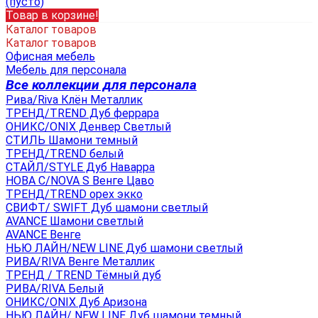
(пусто)
Товар в корзине!
Каталог товаров
Каталог товаров
Офисная мебель
Мебель для персонала
Все коллекции для персонала
Рива/Riva Клён Металлик
ТРЕНД/TREND Дуб феррара
ОНИКС/ONIX Денвер Светлый
СТИЛЬ Шамони темный
ТРЕНД/TREND белый
СТАЙЛ/STYLE Дуб Наварра
НОВА С/NOVA S Венге Цаво
ТРЕНД/TREND орех экко
СВИФТ/ SWIFT Дуб шамони светлый
AVANCE Шамони светлый
AVANCE Венге
НЬЮ ЛАЙН/NEW LINE Дуб шамони светлый
РИВА/RIVA Венге Металлик
TРЕНД / TREND Тёмный дуб
РИВА/RIVA Белый
ОНИКС/ONIX Дуб Аризона
НЬЮ ЛАЙН/ NEW LINE Дуб шамони темный