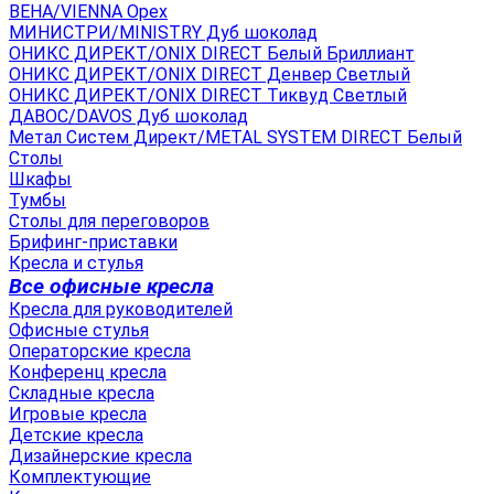
ВЕНА/VIENNA Орех
МИНИСТРИ/MINISTRY Дуб шоколад
ОНИКС ДИРЕКТ/ONIX DIRECT Белый Бриллиант
ОНИКС ДИРЕКТ/ONIX DIRECT Денвер Светлый
ОНИКС ДИРЕКТ/ONIX DIRECT Тиквуд Светлый
ДАВОС/DAVOS Дуб шоколад
Метал Систем Директ/METAL SYSTEM DIRECT Белый
Столы
Шкафы
Тумбы
Столы для переговоров
Брифинг-приставки
Кресла и стулья
Все офисные кресла
Кресла для руководителей
Офисные стулья
Операторские кресла
Конференц кресла
Складные кресла
Игровые кресла
Детские кресла
Дизайнерские кресла
Комплектующие