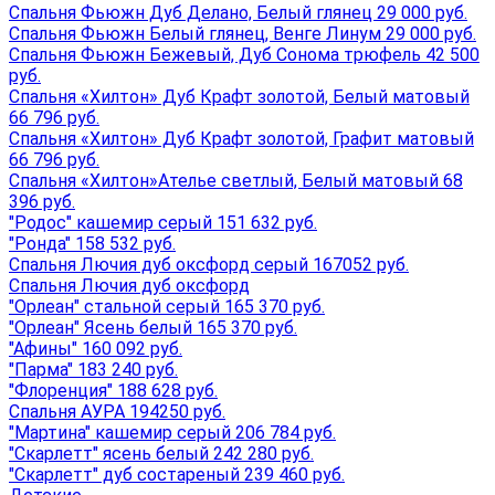
Спальня Фьюжн Дуб Делано, Белый глянец 29 000 руб.
Спальня Фьюжн Белый глянец, Венге Линум 29 000 руб.
Спальня Фьюжн Бежевый, Дуб Сонома трюфель 42 500
руб.
Спальня «Хилтон» Дуб Крафт золотой, Белый матовый
66 796 руб.
Спальня «Хилтон» Дуб Крафт золотой, Графит матовый
66 796 руб.
Спальня «Хилтон»Ателье светлый, Белый матовый 68
396 руб.
"Родос" кашемир серый 151 632 руб.
"Ронда" 158 532 руб.
Спальня Лючия дуб оксфорд серый 167052 руб.
Спальня Лючия дуб оксфорд
"Орлеан" стальной серый 165 370 руб.
"Орлеан" Ясень белый 165 370 руб.
"Афины" 160 092 руб.
"Парма" 183 240 руб.
"Флоренция" 188 628 руб.
Спальня АУРА 194250 руб.
"Мартина" кашемир серый 206 784 руб.
"Скарлетт" ясень белый 242 280 руб.
"Скарлетт" дуб состареный 239 460 руб.