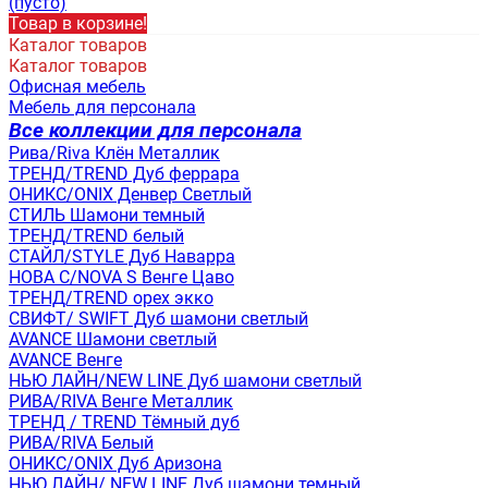
(пусто)
Товар в корзине!
Каталог товаров
Каталог товаров
Офисная мебель
Мебель для персонала
Все коллекции для персонала
Рива/Riva Клён Металлик
ТРЕНД/TREND Дуб феррара
ОНИКС/ONIX Денвер Светлый
СТИЛЬ Шамони темный
ТРЕНД/TREND белый
СТАЙЛ/STYLE Дуб Наварра
НОВА С/NOVA S Венге Цаво
ТРЕНД/TREND орех экко
СВИФТ/ SWIFT Дуб шамони светлый
AVANCE Шамони светлый
AVANCE Венге
НЬЮ ЛАЙН/NEW LINE Дуб шамони светлый
РИВА/RIVA Венге Металлик
TРЕНД / TREND Тёмный дуб
РИВА/RIVA Белый
ОНИКС/ONIX Дуб Аризона
НЬЮ ЛАЙН/ NEW LINE Дуб шамони темный