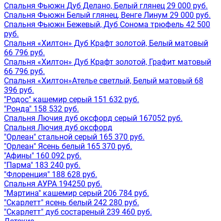
Спальня Фьюжн Дуб Делано, Белый глянец 29 000 руб.
Спальня Фьюжн Белый глянец, Венге Линум 29 000 руб.
Спальня Фьюжн Бежевый, Дуб Сонома трюфель 42 500
руб.
Спальня «Хилтон» Дуб Крафт золотой, Белый матовый
66 796 руб.
Спальня «Хилтон» Дуб Крафт золотой, Графит матовый
66 796 руб.
Спальня «Хилтон»Ателье светлый, Белый матовый 68
396 руб.
"Родос" кашемир серый 151 632 руб.
"Ронда" 158 532 руб.
Спальня Лючия дуб оксфорд серый 167052 руб.
Спальня Лючия дуб оксфорд
"Орлеан" стальной серый 165 370 руб.
"Орлеан" Ясень белый 165 370 руб.
"Афины" 160 092 руб.
"Парма" 183 240 руб.
"Флоренция" 188 628 руб.
Спальня АУРА 194250 руб.
"Мартина" кашемир серый 206 784 руб.
"Скарлетт" ясень белый 242 280 руб.
"Скарлетт" дуб состареный 239 460 руб.