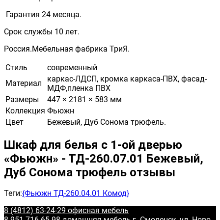
Гарантия 24 месяца.
Срок службы 10 лет.
Россия.Мебельная фабрика ТриЯ.
Стиль
современный
каркас-ЛДСП, кромка каркаса-ПВХ, фасад-
Материал
МДФ,пленка ПВХ
Размеры
447 × 2181 × 583 мм
Коллекция
Фьюжн
Цвет
Бежевый, Дуб Сонома трюфель.
Шкаф для белья с 1-ой дверью
«Фьюжн» - ТД-260.07.01 Бежевый,
Дуб Сонома трюфель отзывы
Теги:
{Фьюжн ТД-260.04.01 Комод}
8 (4812) 63-24-29 офисная мебель
8-951-716-65-98 домашняя мебель
г. Смоленск, ул. Ново-