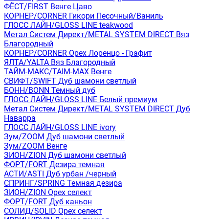
ФЁСТ/FIRST Венге Цаво
КОРНЕР/CORNER Гикори Песочный/Ваниль
ГЛОСС ЛАЙН/GLOSS LINE teakwood
Метал Систем Директ/METAL SYSTEM DIRECT Вяз
Благородный
КОРНЕР/CORNER Орех Лоренцо - Графит
ЯЛТА/YALTA Вяз Благородный
ТАЙМ-МАКС/TAIM-MAX Венге
СВИФТ/SWIFT Дуб шамони светлый
БОНН/BONN Темный дуб
ГЛОСС ЛАЙН/GLOSS LINE Белый премиум
Метал Систем Директ/METAL SYSTEM DIRECT Дуб
Наварра
ГЛОСС ЛАЙН/GLOSS LINE ivory
Зум/ZOOM Дуб шамони светлый
Зум/ZOOM Венге
ЗИОН/ZION Дуб шамони светлый
ФОРТ/FORT Дезира темная
АСТИ/ASTI Дуб урбан /черный
СПРИНГ/SPRING Темная дезира
ЗИОН/ZION Орех селект
ФОРТ/FORT Дуб каньон
СОЛИД/SOLID Орех селект