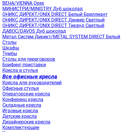
ВЕНА/VIENNA Орех
МИНИСТРИ/MINISTRY Дуб шоколад
ОНИКС ДИРЕКТ/ONIX DIRECT Белый Бриллиант
ОНИКС ДИРЕКТ/ONIX DIRECT Денвер Светлый
ОНИКС ДИРЕКТ/ONIX DIRECT Тиквуд Светлый
ДАВОС/DAVOS Дуб шоколад
Метал Систем Директ/METAL SYSTEM DIRECT Белый
Столы
Шкафы
Тумбы
Столы для переговоров
Брифинг-приставки
Кресла и стулья
Все офисные кресла
Кресла для руководителей
Офисные стулья
Операторские кресла
Конференц кресла
Складные кресла
Игровые кресла
Детские кресла
Дизайнерские кресла
Комплектующие