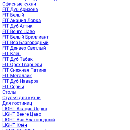
Офисные кухни
FIT Дуб Аризона
FIT Белый
FIT Акация Лорка
FIT Дуб Аттик
FIT Венге Цаво
FIT Белый Бриллиант
FIT Вяз Благородный
FIT Денвер Светлый
FIT Клён
FIT Дуб Табак
FIT Орех Гварнери
FIT Снежная Патина
FIT Металлик
FIT Дуб Наварра
FIT Серый
Столы
Стулья для кухни
Для гостиниц
LIGHT Акация Лорка
LIGHT Венге Цаво
LIGHT Вяз Благородный
LIGHT Клён