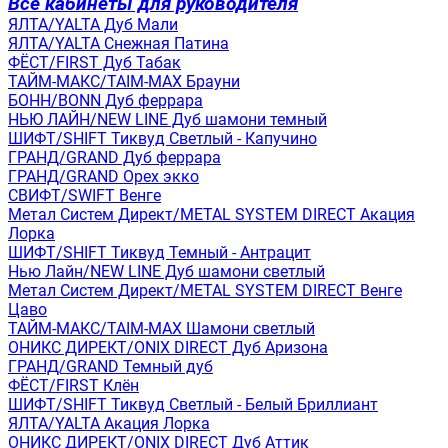
Все кабинеты для руководителя
ЯЛТА/YALTA Дуб Мали
ЯЛТА/YALTA Снежная Патина
ФЁСТ/FIRST Дуб Табак
ТАЙМ-МАКС/TAIM-MAX Брауни
БОНН/BONN Дуб феррара
НЬЮ ЛАЙН/NEW LINE Дуб шамони темный
ШИФТ/SHIFT Тиквуд Светлый - Капучино
ГРАНД/GRAND Дуб феррара
ГРАНД/GRAND Орех экко
СВИФТ/SWIFT Венге
Метал Систем Директ/METAL SYSTEM DIRECT Акация
Лорка
ШИФТ/SHIFT Тиквуд Темный - Антрацит
Нью Лайн/NEW LINE Дуб шамони светлый
Метал Систем Директ/METAL SYSTEM DIRECT Венге
Цаво
ТАЙМ-МАКС/TAIM-MAX Шамони светлый
ОНИКС ДИРЕКТ/ONIX DIRECT Дуб Аризона
ГРАНД/GRAND Темный дуб
ФЁСТ/FIRST Клён
ШИФТ/SHIFT Тиквуд Светлый - Белый Бриллиант
ЯЛТА/YALTA Акация Лорка
ОНИКС ДИРЕКТ/ONIX DIRECT Дуб Аттик