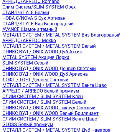
АРРЕДО/ARREDO Romano
Слим Систем/SLIM SYSTEM Орех
СТАЙЛ/STYLE Белый
НОВА С/NOVA S Бук Артизан
СТАЙЛ/STYLE Вяз Благородный
AVANCE Шамони темный
МЕТАЛЛ СИСТЕМ / METAL SYSTEM Вяз Благородный
АРРЕДО/ARREDO Mokko
МЕТАЛЛ СИСТЕМ / METAL SYSTEM Белый
ОНИКС ВУД / ONIX WOOD Дуб Аттик
METAL SYSTEM Акация Лорка
SLIM SYSTEM Серый
ОНИКС ВУД / ONIX WOOD Денвер Светлый
ОНИКС ВУД / ONIX WOOD Дуб Аризона
ЛОФТ / LOFT Денвер Светлый
МЕТАЛЛ СИСТЕМ / METAL SYSTEM Венге Цаво
АРРЕДО / ARREDO Белый премиум
СЛИМ СИСТЕМ / SLIM SYSTEM Клён
СЛИМ СИСТЕМ / SLIM SYSTEM Белый
ОНИКС ВУД / ONIX WOOD Тиквуд Светлый
ОНИКС ВУД / ONIX WOOD Белый Бриллиант
СЛИМ СИСТЕМ / SLIM SYSTEM Венге Цаво
GLOSS Белый премиум
МЕТАЛЛ СИСТЕМ / METAL SYSTEM Дуб Наварра