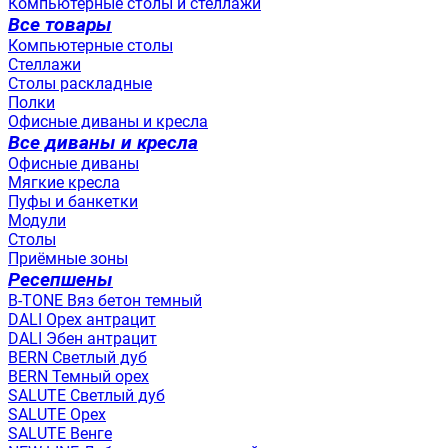
Компьютерные столы и стеллажи
Все товары
Компьютерные столы
Стеллажи
Столы раскладные
Полки
Офисные диваны и кресла
Все диваны и кресла
Офисные диваны
Мягкие кресла
Пуфы и банкетки
Модули
Столы
Приёмные зоны
Ресепшены
B-TONE Вяз бетон темный
DALI Орех антрацит
DALI Эбен антрацит
BERN Светлый дуб
BERN Темный орех
SALUTE Светлый дуб
SALUTE Орех
SALUTE Венге