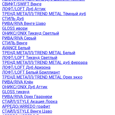
СВИФТ/SWIFT Венге
ЛОФТ/LOFT Дуб Аттик
ТРЕНД МЕТАЛЛ/TREND METAL Тёмный дуб
СТИЛЬ Дуб
РИВА/RIVA Венге Цаво
GLOSS ивори
ОНИКС/ONIX Тиквуд Светлый
РИВА/RIVA Серый
СТИЛЬ Венге
AVANСE Белый
ТРЕНД МЕТАЛЛ/TREND METAL Белый
ЛОФТ/LOFT Тиквуд Светлый
ТРЕНД МЕТАЛЛ/TREND METAL дуб феррара
ЛОФТ/LOFT Дуб Аризона
ЛОФТ/LOFT Белый Бриллиант
ТРЕНД МЕТАЛЛ/TREND METAL Орех экко
РИВА/RIVA Клён
ОНИКС/ONIX Дуб Аттик
GLOSS тиквуд
РИВА/RIVA Орех Гварнери
СТАЙЛ/STYLE Акация Лорка
АРРЕДО/ARREDO графит
СТАЙЛ/STYLE Венге Цаво