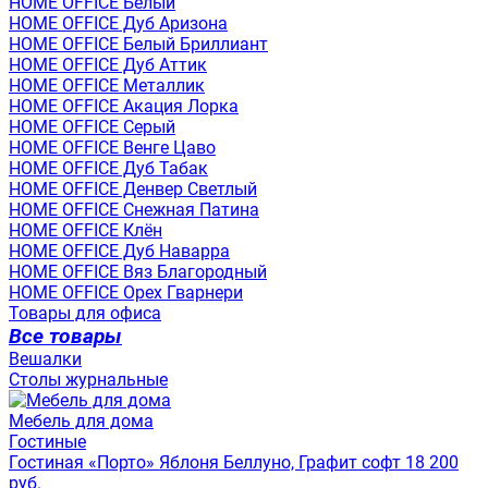
HOME OFFICE Белый
HOME OFFICE Дуб Аризона
HOME OFFICE Белый Бриллиант
HOME OFFICE Дуб Аттик
HOME OFFICE Металлик
HOME OFFICE Акация Лорка
HOME OFFICE Серый
HOME OFFICE Венге Цаво
HOME OFFICE Дуб Табак
HOME OFFICE Денвер Светлый
HOME OFFICE Снежная Патина
HOME OFFICE Клён
HOME OFFICE Дуб Наварра
HOME OFFICE Вяз Благородный
HOME OFFICE Орех Гварнери
Товары для офиса
Все товары
Вешалки
Столы журнальные
Мебель для дома
Гостиные
Гостиная «Порто» Яблоня Беллуно, Графит софт 18 200
руб.