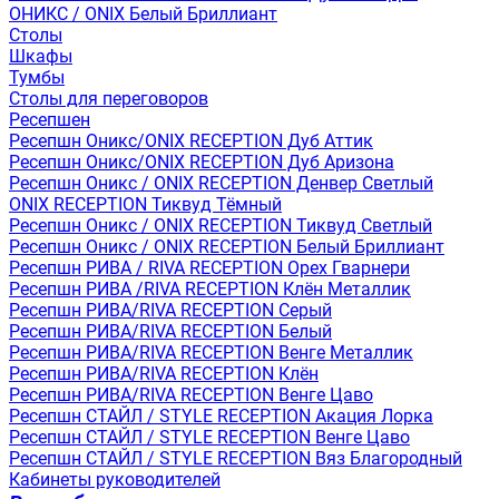
ОНИКС / ONIX Белый Бриллиант
Столы
Шкафы
Тумбы
Столы для переговоров
Ресепшен
Ресепшн Оникс/ONIX RECEPTION Дуб Аттик
Ресепшн Оникс/ONIX RECEPTION Дуб Аризона
Ресепшн Оникс / ONIX RECEPTION Денвер Светлый
ONIX RECEPTION Тиквуд Тёмный
Ресепшн Оникс / ONIX RECEPTION Тиквуд Светлый
Ресепшн Оникс / ONIX RECEPTION Белый Бриллиант
Ресепшн РИВА / RIVA RECEPTION Орех Гварнери
Ресепшн РИВА /RIVA RECEPTION Клён Металлик
Ресепшн РИВА/RIVA RECEPTION Серый
Ресепшн РИВА/RIVA RECEPTION Белый
Ресепшн РИВА/RIVA RECEPTION Венге Металлик
Ресепшн РИВА/RIVA RECEPTION Клён
Ресепшн РИВА/RIVA RECEPTION Венге Цаво
Ресепшн СТАЙЛ / STYLE RECEPTION Акация Лорка
Ресепшн СТАЙЛ / STYLE RECEPTION Венге Цаво
Ресепшн СТАЙЛ / STYLE RECEPTION Вяз Благородный
Кабинеты руководителей