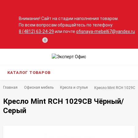
Внимание! Сайт на стадии наполнения товаром.
По всем вопросам обращайтесь по телефону:
8 (4812) 63-24-29
или почте
ofisnaya-mebel67@yandex.ru
0
КАТАЛОГ ТОВАРОВ
Главная
Офисная мебель
Кресла и стулья
Кресло Mint RCH 1029C
Кресло Mint RCH 1029CB Чёрный/
Серый